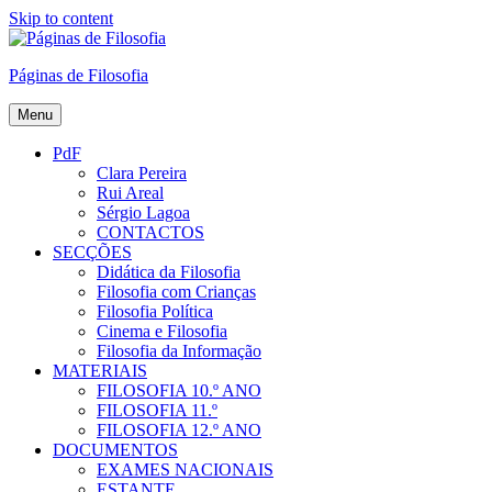
Skip to content
Páginas de Filosofia
Menu
PdF
Clara Pereira
Rui Areal
Sérgio Lagoa
CONTACTOS
SECÇÕES
Didática da Filosofia
Filosofia com Crianças
Filosofia Política
Cinema e Filosofia
Filosofia da Informação
MATERIAIS
FILOSOFIA 10.º ANO
FILOSOFIA 11.º
FILOSOFIA 12.º ANO
DOCUMENTOS
EXAMES NACIONAIS
ESTANTE