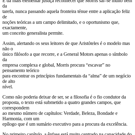
É da mais elementar justiça reconhecer que Morris sai–se muito bem
da
tarefa, nunca passando aquela fronteira ténue entre a aplicação feliz
de
noções teóricas a um campo delimitado, e o oportunismo que,
exactamente,
um conceito generalista permite.
Assim, alertando os seus leitores de que Aristóteles é o modelo mas
não o
único filósofo a que recorre, e a General Motors apenas o símbolo
da
empresa complexa e global, Morris procura “escavar” no
pensamento teórico
para encontrar os princípios fundamentais da “alma” de um negócio
de alto
nível.
Como não poderia deixar de ser, se a filosofia é o fio condutor da
proposta, o texto está submetido a quatro grandes campos, que
correspondem
ao mesmo número de capítulos: Verdade, Beleza, Bondade e
Harmonia, com um
epílogo que é um sumário executivo para a procura da excelência.
No primeiro capítulo, a ênfase está muito centrado na capacidade do