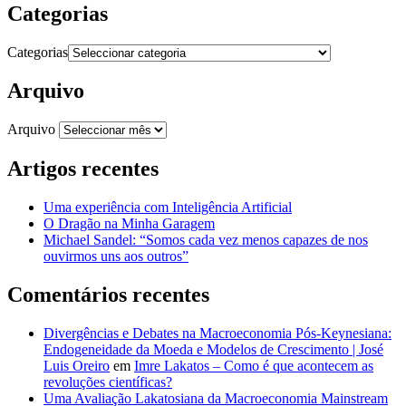
Categorias
Categorias
Arquivo
Arquivo
Artigos recentes
Uma experiência com Inteligência Artificial
O Dragão na Minha Garagem
Michael Sandel: “Somos cada vez menos capazes de nos
ouvirmos uns aos outros”
Comentários recentes
Divergências e Debates na Macroeconomia Pós-Keynesiana:
Endogeneidade da Moeda e Modelos de Crescimento | José
Luis Oreiro
em
Imre Lakatos – Como é que acontecem as
revoluções científicas?
Uma Avaliação Lakatosiana da Macroeconomia Mainstream