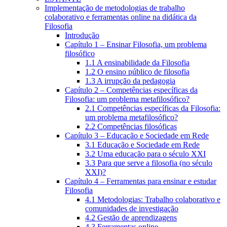
Implementação de metodologias de trabalho
colaborativo e ferramentas online na didática da
Filosofia
Introdução
Capítulo 1 – Ensinar Filosofia, um problema
filosófico
1.1 A ensinabilidade da Filosofia
1.2 O ensino público de filosofia
1.3 A irrupção da pedagogia
Capítulo 2 – Competências específicas da
Filosofia: um problema metafilosófico?
2.1 Competências específicas da Filosofia:
um problema metafilosófico?
2.2 Competências filosóficas
Capítulo 3 – Educação e Sociedade em Rede
3.1 Educação e Sociedade em Rede
3.2 Uma educação para o século XXI
3.3 Para que serve a filosofia (no século
XXI)?
Capítulo 4 – Ferramentas para ensinar e estudar
Filosofia
4.1 Metodologias: Trabalho colaborativo e
comunidades de investigação
4.2 Gestão de aprendizagens
4.3 Ferramentas online