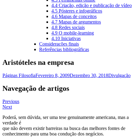
4.4 Criação, edição e publicação de vídeo
4.5 Pósteres e infográficos
4.6 Mapas de conceitos
4.7 Mapas de argumentos
4.8 Redes sociais
4.9 O mobile-learning
4.10 Iniciativas
Considerações finais
Referências bibliográficas
Aristóteles na empresa
Páginas Filosofia
Fevereiro 8, 2009
Dezembro 30, 2018
Divulgação
Navegação de artigos
Previous
Next
Poderá, sem dúvida, ser uma tese genuinamente americana, mas a
verdade é
que não devem existir barreiras na busca das melhores fontes de
conhecimento para uma boa condução dos negócios.