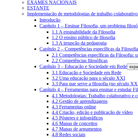
EXAMES NACIONAIS
ESTANTE
Implementação de metodologias de trabalho colaborativo e
Introdução
Capítulo 1 – Ensinar Filosofia, um problema filosó
1.1 A ensinabilidade da Filosofia
1.2 O ensino público de filosofia
1.3 A irrupção da pedagogia
Capítulo 2 – Competências específicas da Filosofi
2.1 Competências específicas da Filosofia: 
2.2 Competências filosóficas
Capítulo 3 – Educação e Sociedade em Rede
expa
3.1 Educação e Sociedade em Rede
3.2 Uma educação para o século XXI
3.3 Para que serve a filosofia (no século XX
Capítulo 4 – Ferramentas para ensinar e estudar Fi
4.1 Metodologias: Trabalho colaborativo e 
4.2 Gestão de aprendizagens
4.3 Ferramentas online
4.4 Criação, edição e publicação de vídeo
4.5 Pósteres e infográficos
4.6 Mapas de conceitos
4.7 Mapas de argumentos
4.8 Redes sociais