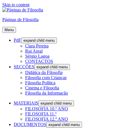
Skip to content
Páginas de Filosofia
Menu
PdF
expand child menu
Clara Pereira
Rui Areal
Sérgio Lagoa
CONTACTOS
SECÇÕES
expand child menu
Didática da Filosofia
Filosofia com Crianças
Filosofia Política
Cinema e Filosofia
Filosofia da Informação
MATERIAIS
expand child menu
FILOSOFIA 10.º ANO
FILOSOFIA 11.º
FILOSOFIA 12.º ANO
DOCUMENTOS
expand child menu