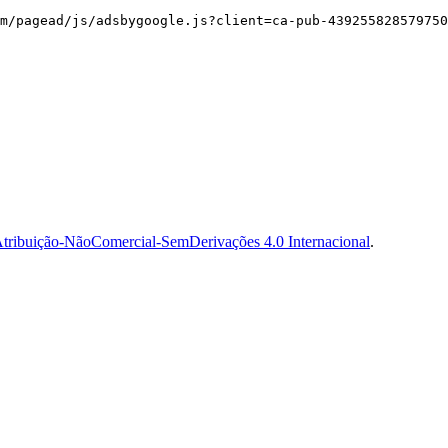
m/pagead/js/adsbygoogle.js?client=ca-pub-439255828579750
tribuição-NãoComercial-SemDerivações 4.0 Internacional
.