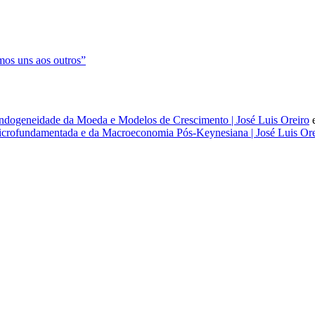
os uns aos outros”
dogeneidade da Moeda e Modelos de Crescimento | José Luis Oreiro
rofundamentada e da Macroeconomia Pós-Keynesiana | José Luis Ore