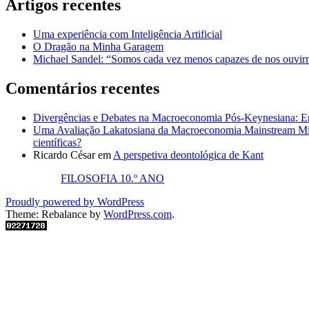
Artigos recentes
Uma experiência com Inteligência Artificial
O Dragão na Minha Garagem
Michael Sandel: “Somos cada vez menos capazes de nos ouvirm
Comentários recentes
Divergências e Debates na Macroeconomia Pós-Keynesiana: En
Uma Avaliação Lakatosiana da Macroeconomia Mainstream Mic
científicas?
Ricardo César
em
A perspetiva deontológica de Kant
FILOSOFIA 10.º ANO
Proudly powered by WordPress
Theme: Rebalance by
WordPress.com
.