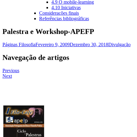
4.9 O mobile-learning
4.10 Iniciativas
Considerações finais
Referências bibliográficas
Palestra e Workshop-APEFP
Páginas Filosofia
Fevereiro 9, 2009
Dezembro 30, 2018
Divulgação
Navegação de artigos
Previous
Next