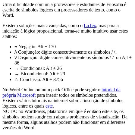
Uma dificuldade comum a professores e estudantes de Filosofia é
escrita de símbolos lógicos em processadores de texto, como o
Word.
Existem soluções mais avançadas, como o
LaTex
, mas para a
iniciação à lógica proposicional, torna-se muito intuitivo usar estes
atalhos:
¬
Negação: Alt + 170
/\
Conjunção: digite consecutivamente os símbolos / \ .
\/
Disjunção: digite consecutivamente os símbolos \ / ou Alt +
86
→
Condicional: Alt + 26
↔
Bicondicional: Alt + 29
∴
Conclusão: Alt + 8756
No Word Online ou num pack Office pode seguir o
tutorial da
própria Microsoft
para inserir todos os símbolos pretendidos.
Existem vários tutoriais na internet sobre a inserção de símbolos
lógicos, entre os quais
este
.
NOTA: no WordPress, plataforma em que é editado este site, os
símbolos podem surgir com alguns problemas de visualização. Da
mesma forma, alguns atalhos podem não funcionar em diferentes
versões do Word.