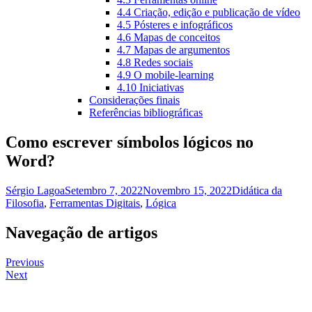
4.4 Criação, edição e publicação de vídeo
4.5 Pósteres e infográficos
4.6 Mapas de conceitos
4.7 Mapas de argumentos
4.8 Redes sociais
4.9 O mobile-learning
4.10 Iniciativas
Considerações finais
Referências bibliográficas
Como escrever símbolos lógicos no
Word?
Sérgio Lagoa
Setembro 7, 2022
Novembro 15, 2022
Didática da
Filosofia
,
Ferramentas Digitais
,
Lógica
Navegação de artigos
Previous
Next