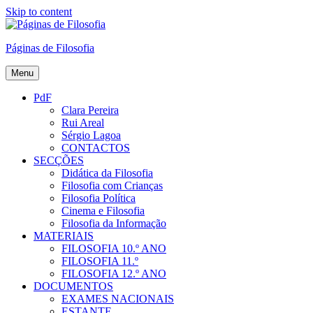
Skip to content
Páginas de Filosofia
Menu
PdF
Clara Pereira
Rui Areal
Sérgio Lagoa
CONTACTOS
SECÇÕES
Didática da Filosofia
Filosofia com Crianças
Filosofia Política
Cinema e Filosofia
Filosofia da Informação
MATERIAIS
FILOSOFIA 10.º ANO
FILOSOFIA 11.º
FILOSOFIA 12.º ANO
DOCUMENTOS
EXAMES NACIONAIS
ESTANTE