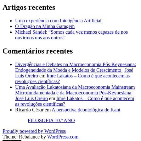
Artigos recentes
Uma experiência com Inteligência Artificial
O Dragão na Minha Garagem
Michael Sandel: “Somos cada vez menos capazes de nos
ouvirmos uns aos outros”
Comentários recentes
Divergências e Debates na Macroeconomia Pós-Keynesiana:
Endogeneidade da Moeda e Modelos de Crescimento | José
Luis Oreiro
em
Imre Lakatos – Como é que acontecem as
revoluções científicas?
Uma Avaliação Lakatosiana da Macroeconomia Mainstream
Microfundamentada e da Macroeconomia Pós-Keynesiana |
José Luis Oreiro
em
Imre Lakatos – Como é que acontecem
as revoluções científicas?
Ricardo César
em
A perspetiva deontológica de Kant
FILOSOFIA 10.º ANO
Proudly powered by WordPress
Theme: Rebalance by
WordPress.com
.