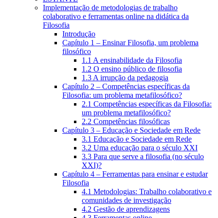
Implementação de metodologias de trabalho
colaborativo e ferramentas online na didática da
Filosofia
Introdução
Capítulo 1 – Ensinar Filosofia, um problema
filosófico
1.1 A ensinabilidade da Filosofia
1.2 O ensino público de filosofia
1.3 A irrupção da pedagogia
Capítulo 2 – Competências específicas da
Filosofia: um problema metafilosófico?
2.1 Competências específicas da Filosofia:
um problema metafilosófico?
2.2 Competências filosóficas
Capítulo 3 – Educação e Sociedade em Rede
3.1 Educação e Sociedade em Rede
3.2 Uma educação para o século XXI
3.3 Para que serve a filosofia (no século
XXI)?
Capítulo 4 – Ferramentas para ensinar e estudar
Filosofia
4.1 Metodologias: Trabalho colaborativo e
comunidades de investigação
4.2 Gestão de aprendizagens
4.3 Ferramentas online