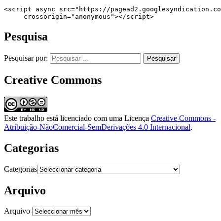
<script async src="https://pagead2.googlesyndication.co
     crossorigin="anonymous"></script>
Pesquisa
Pesquisar por:
Creative Commons
Este trabalho está licenciado com uma Licença
Creative Commons -
Atribuição-NãoComercial-SemDerivações 4.0 Internacional
.
Categorias
Categorias
Arquivo
Arquivo