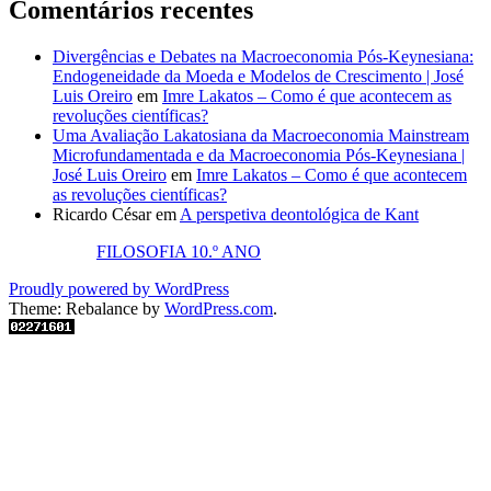
Comentários recentes
Divergências e Debates na Macroeconomia Pós-Keynesiana:
Endogeneidade da Moeda e Modelos de Crescimento | José
Luis Oreiro
em
Imre Lakatos – Como é que acontecem as
revoluções científicas?
Uma Avaliação Lakatosiana da Macroeconomia Mainstream
Microfundamentada e da Macroeconomia Pós-Keynesiana |
José Luis Oreiro
em
Imre Lakatos – Como é que acontecem
as revoluções científicas?
Ricardo César
em
A perspetiva deontológica de Kant
FILOSOFIA 10.º ANO
Proudly powered by WordPress
Theme: Rebalance by
WordPress.com
.