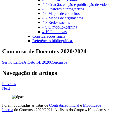
4.4 Criação, edição e publicação de vídeo
4.5 Pósteres e infográficos
4.6 Mapas de conceitos
4.7 Mapas de argumentos
4.8 Redes sociais
4.9 O mobile-learning
4.10 Iniciativas
Considerações finais
Referências bibliográficas
Concurso de Docentes 2020/2021
Sérgio Lagoa
Agosto 14, 2020
Concursos
Navegação de artigos
Previous
Next
Foram publicadas as listas de
Contratação Inicial
e
Mobilidade
Interna
do Concurso 2020/2021. As listas do Grupo 410 podem ser