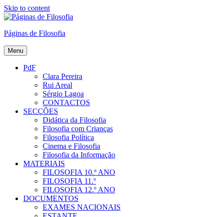
Skip to content
Páginas de Filosofia
Menu
PdF
Clara Pereira
Rui Areal
Sérgio Lagoa
CONTACTOS
SECÇÕES
Didática da Filosofia
Filosofia com Crianças
Filosofia Política
Cinema e Filosofia
Filosofia da Informação
MATERIAIS
FILOSOFIA 10.º ANO
FILOSOFIA 11.º
FILOSOFIA 12.º ANO
DOCUMENTOS
EXAMES NACIONAIS
ESTANTE