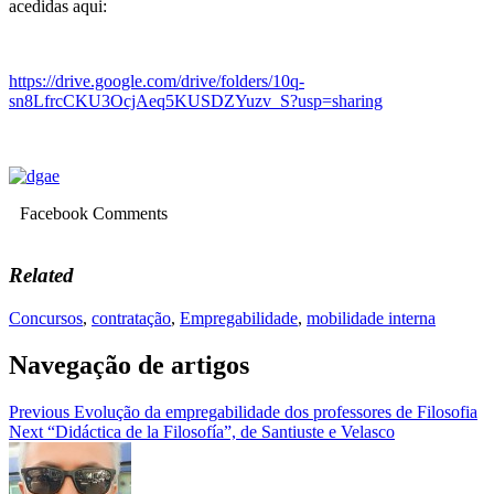
acedidas aqui:
https://drive.google.com/drive/folders/10q-
sn8LfrcCKU3OcjAeq5KUSDZYuzv_S?usp=sharing
Facebook Comments
Related
Concursos
,
contratação
,
Empregabilidade
,
mobilidade interna
Navegação de artigos
Previous
Evolução da empregabilidade dos professores de Filosofia
Next
“Didáctica de la Filosofía”, de Santiuste e Velasco