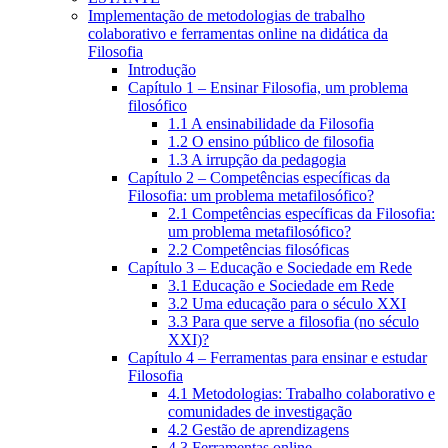
Implementação de metodologias de trabalho
colaborativo e ferramentas online na didática da
Filosofia
Introdução
Capítulo 1 – Ensinar Filosofia, um problema
filosófico
1.1 A ensinabilidade da Filosofia
1.2 O ensino público de filosofia
1.3 A irrupção da pedagogia
Capítulo 2 – Competências específicas da
Filosofia: um problema metafilosófico?
2.1 Competências específicas da Filosofia:
um problema metafilosófico?
2.2 Competências filosóficas
Capítulo 3 – Educação e Sociedade em Rede
3.1 Educação e Sociedade em Rede
3.2 Uma educação para o século XXI
3.3 Para que serve a filosofia (no século
XXI)?
Capítulo 4 – Ferramentas para ensinar e estudar
Filosofia
4.1 Metodologias: Trabalho colaborativo e
comunidades de investigação
4.2 Gestão de aprendizagens
4.3 Ferramentas online