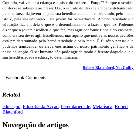
Contudo, vai visitar a criança e desiste do concerto, Porquê? Porque o sentido
do dever se sobrepõe ao prazer. Ora, o sentido do dever é em parte determinado
pela natureza da jovem — pela sua hereditariedade — e, sobretudo, pelo meio,
isto é, pela sua educação. Esta jovem foi bem-educada. A hereditariedade e a
educação fizeram dela o que é e determinaram-na a fazer o que fez. Podemos
dizer que a jovem escolheu o que fez, mas agiu conforme tinha sido ensinada,
como era seu dever agir. Escolhemos, mas aquilo que motiva as nossas decisões
está pré-determinado pela hereditariedade e pelo meio. É ilusório pensar que
podemos transcender ou elevar-nos acima do nosso património genético e da
nossa educação. O ser humano não pode agir de modo diferente daquele que a
sua hereditariedade e educação determinaram.
Robert Blatchford, Not Guilty
Facebook Comments
Related
educação
,
Filosofia da Acção
,
hereditariedade
,
Metafísica
,
Robert
Blatchford
Navegação de artigos