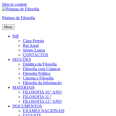
Skip to content
Páginas de Filosofia
Menu
PdF
Clara Pereira
Rui Areal
Sérgio Lagoa
CONTACTOS
SECÇÕES
Didática da Filosofia
Filosofia com Crianças
Filosofia Política
Cinema e Filosofia
Filosofia da Informação
MATERIAIS
FILOSOFIA 10.º ANO
FILOSOFIA 11.º
FILOSOFIA 12.º ANO
DOCUMENTOS
EXAMES NACIONAIS
ESTANTE