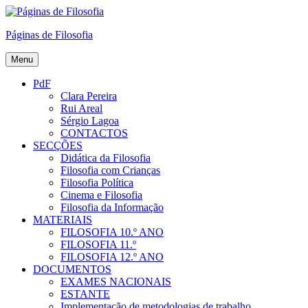
Skip
to
Páginas de Filosofia
content
Menu
PdF
Clara Pereira
Rui Areal
Sérgio Lagoa
CONTACTOS
SECÇÕES
Didática da Filosofia
Filosofia com Crianças
Filosofia Política
Cinema e Filosofia
Filosofia da Informação
MATERIAIS
FILOSOFIA 10.º ANO
FILOSOFIA 11.º
FILOSOFIA 12.º ANO
DOCUMENTOS
EXAMES NACIONAIS
ESTANTE
Implementação de metodologias de trabalho