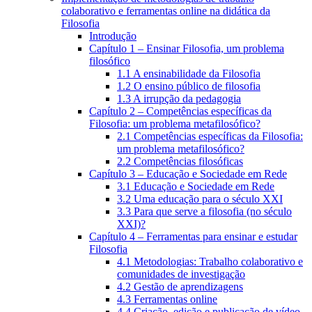
colaborativo e ferramentas online na didática da
Filosofia
Introdução
Capítulo 1 – Ensinar Filosofia, um problema
filosófico
1.1 A ensinabilidade da Filosofia
1.2 O ensino público de filosofia
1.3 A irrupção da pedagogia
Capítulo 2 – Competências específicas da
Filosofia: um problema metafilosófico?
2.1 Competências específicas da Filosofia:
um problema metafilosófico?
2.2 Competências filosóficas
Capítulo 3 – Educação e Sociedade em Rede
3.1 Educação e Sociedade em Rede
3.2 Uma educação para o século XXI
3.3 Para que serve a filosofia (no século
XXI)?
Capítulo 4 – Ferramentas para ensinar e estudar
Filosofia
4.1 Metodologias: Trabalho colaborativo e
comunidades de investigação
4.2 Gestão de aprendizagens
4.3 Ferramentas online
4.4 Criação, edição e publicação de vídeo