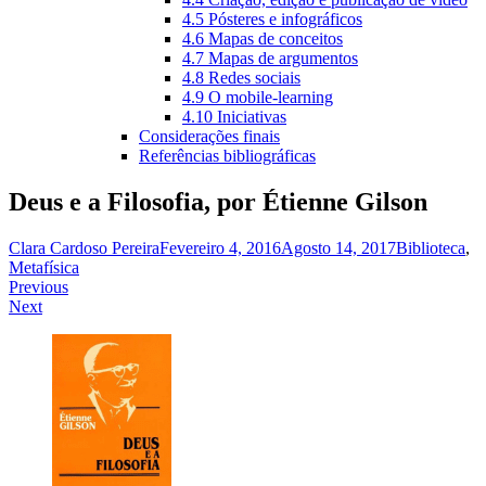
4.5 Pósteres e infográficos
4.6 Mapas de conceitos
4.7 Mapas de argumentos
4.8 Redes sociais
4.9 O mobile-learning
4.10 Iniciativas
Considerações finais
Referências bibliográficas
Deus e a Filosofia, por Étienne Gilson
Clara Cardoso Pereira
Fevereiro 4, 2016
Agosto 14, 2017
Biblioteca
,
Metafísica
Navegação
Previous
Next
de
artigos