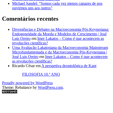
Michael Sandel: “Somos cada vez menos capazes de nos
ouvirmos uns aos outros”
Comentários recentes
Divergências e Debates na Macroeconomia Pós-Keynesiana:
Endogeneidade da Moeda e Modelos de Crescimento | José
Luis Oreiro
em
Imre Lakatos – Como é que acontecem as
revoluções científicas?
Uma Avaliação Lakatosiana da Macroeconomia Mainstream
Microfundamentada e da Macroeconomia Pós-Keynesiana |
José Luis Oreiro
em
Imre Lakatos – Como é que acontecem
as revoluções científicas?
Ricardo César
em
A perspetiva deontológica de Kant
FILOSOFIA 10.º ANO
Proudly powered by WordPress
Theme: Rebalance by
WordPress.com
.