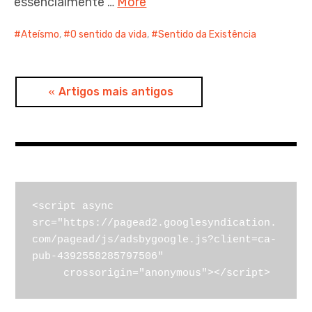
essencialmente …
More
Ateísmo
,
O sentido da vida
,
Sentido da Existência
Navegação
Artigos mais antigos
de
artigos
<script async 
src="https://pagead2.googlesyndication.
com/pagead/js/adsbygoogle.js?client=ca-
pub-4392558285797506"

     crossorigin="anonymous"></script>