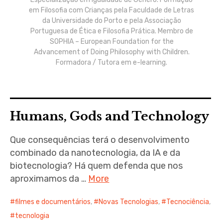
menu
em Filosofia com Crianças pela Faculdade de Letras
da Universidade do Porto e pela Associação
Portuguesa de Ética e Filosofia Prática. Membro de
SOPHIA – European Foundation for the
Advancement of Doing Philosophy with Children.
Formadora / Tutora em e-learning.
expan
child
menu
Humans, Gods and Technology
expan
Que consequências terá o desenvolvimento
child
menu
combinado da nanotecnologia, da IA e da
biotecnologia? Há quem defenda que nos
expan
child
aproximamos da …
More
menu
filmes e documentários
,
Novas Tecnologias
,
Tecnociência
,
expan
child
menu
tecnologia