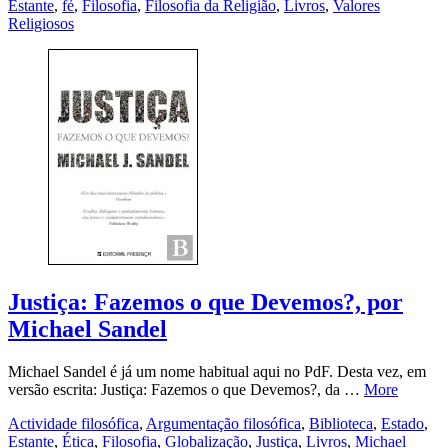
Estante
,
fé
,
Filosofia
,
Filosofia da Religião
,
Livros
,
Valores
Religiosos
Justiça: Fazemos o que Devemos?, por
Michael Sandel
Michael Sandel é já um nome habitual aqui no PdF. Desta vez, em
versão escrita: Justiça: Fazemos o que Devemos?, da …
More
Actividade filosófica
,
Argumentação filosófica
,
Biblioteca
,
Estado
,
Estante
,
Ética
,
Filosofia
,
Globalização
,
Justiça
,
Livros
,
Michael