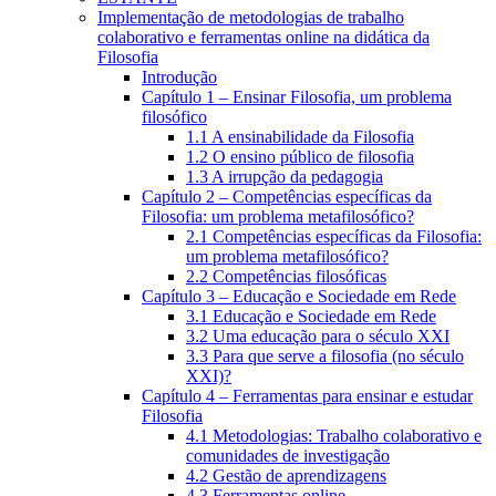
Implementação de metodologias de trabalho
colaborativo e ferramentas online na didática da
Filosofia
Introdução
Capítulo 1 – Ensinar Filosofia, um problema
filosófico
1.1 A ensinabilidade da Filosofia
1.2 O ensino público de filosofia
1.3 A irrupção da pedagogia
Capítulo 2 – Competências específicas da
Filosofia: um problema metafilosófico?
2.1 Competências específicas da Filosofia:
um problema metafilosófico?
2.2 Competências filosóficas
Capítulo 3 – Educação e Sociedade em Rede
3.1 Educação e Sociedade em Rede
3.2 Uma educação para o século XXI
3.3 Para que serve a filosofia (no século
XXI)?
Capítulo 4 – Ferramentas para ensinar e estudar
Filosofia
4.1 Metodologias: Trabalho colaborativo e
comunidades de investigação
4.2 Gestão de aprendizagens
4.3 Ferramentas online