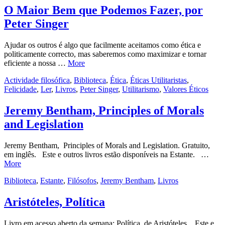
O Maior Bem que Podemos Fazer, por
Peter Singer
Ajudar os outros é algo que facilmente aceitamos como ética e
politicamente correcto, mas saberemos como maximizar e tornar
eficiente a nossa …
More
Actividade filosófica
,
Biblioteca
,
Ética
,
Éticas Utilitaristas
,
Felicidade
,
Ler
,
Livros
,
Peter Singer
,
Utilitarismo
,
Valores Éticos
Jeremy Bentham, Principles of Morals
and Legislation
Jeremy Bentham, Principles of Morals and Legislation. Gratuito,
em inglês. Este e outros livros estão disponíveis na Estante. …
More
Biblioteca
,
Estante
,
Filósofos
,
Jeremy Bentham
,
Livros
Aristóteles, Política
Livro em acesso aberto da semana: Política, de Aristóteles. Este e