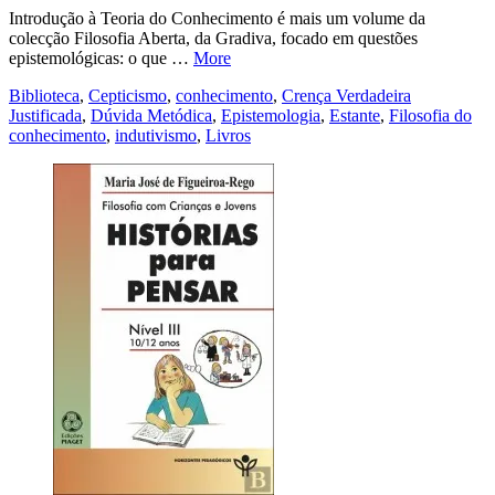
Introdução à Teoria do Conhecimento é mais um volume da
colecção Filosofia Aberta, da Gradiva, focado em questões
epistemológicas: o que …
More
Biblioteca
,
Cepticismo
,
conhecimento
,
Crença Verdadeira
Justificada
,
Dúvida Metódica
,
Epistemologia
,
Estante
,
Filosofia do
conhecimento
,
indutivismo
,
Livros