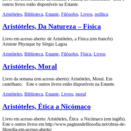
outros livros estão disponíveis na Estante.
Aristóteles
,
Biblioteca
,
Estante
,
Filósofos
,
Livros
,
política
Aristóteles, Da Natureza – Física
Livro em acesso aberto: de Aristóteles, a Física (em francês)
Aristote Physique by Sérgio Lagoa
Aristóteles
,
Biblioteca
,
Estante
,
Filósofos
,
Física
,
Livros
Aristóteles, Moral
Livro da semana (em acesso aberto): Aristóteles, Moral. Em
castelhano. Este e outros livros estão disponíveis na Estante.
Aristóteles
,
Biblioteca
,
Estante
,
Livros
,
moral
Aristóteles, Ética a Nicómaco
Livro em acesso aberto: Aristóteles, Ética a Nicómaco (em inglês).
Este e outros livros em http://www.paginasdefilosofia.net/obras-de-
filosofia-em-acesso-aberto/