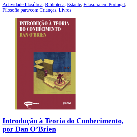
Actividade filosófica
,
Biblioteca
,
Estante
,
Filosofia em Portugal
,
Filosofia para/com Crianças
,
Livros
Introdução à Teoria do Conhecimento,
por Dan O’Brien