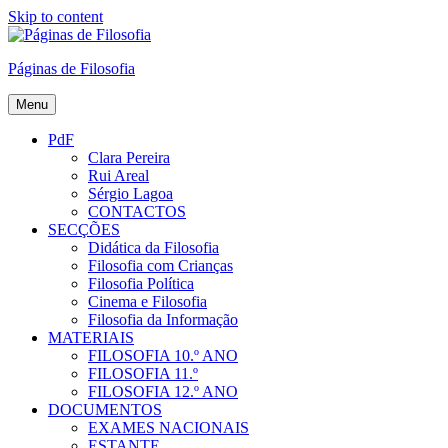
Skip to content
Páginas de Filosofia
Menu
PdF
Clara Pereira
Rui Areal
Sérgio Lagoa
CONTACTOS
SECÇÕES
Didática da Filosofia
Filosofia com Crianças
Filosofia Política
Cinema e Filosofia
Filosofia da Informação
MATERIAIS
FILOSOFIA 10.º ANO
FILOSOFIA 11.º
FILOSOFIA 12.º ANO
DOCUMENTOS
EXAMES NACIONAIS
ESTANTE