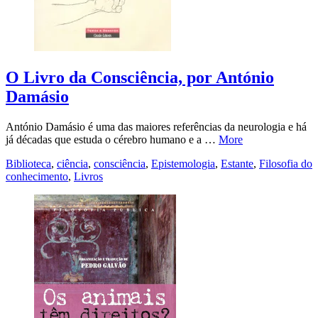
O Livro da Consciência, por António
Damásio
António Damásio é uma das maiores referências da neurologia e há
já décadas que estuda o cérebro humano e a …
More
Biblioteca
,
ciência
,
consciência
,
Epistemologia
,
Estante
,
Filosofia do
conhecimento
,
Livros