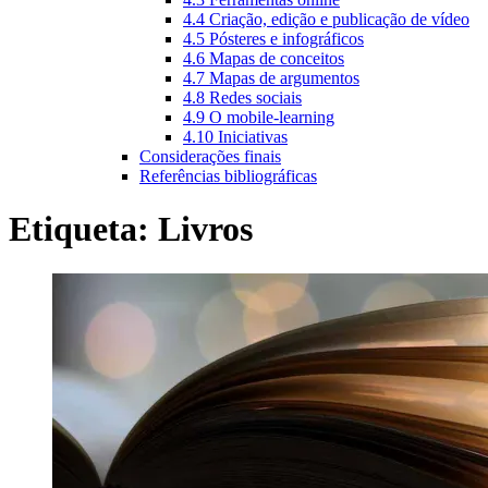
4.4 Criação, edição e publicação de vídeo
4.5 Pósteres e infográficos
4.6 Mapas de conceitos
4.7 Mapas de argumentos
4.8 Redes sociais
4.9 O mobile-learning
4.10 Iniciativas
Considerações finais
Referências bibliográficas
Etiqueta:
Livros