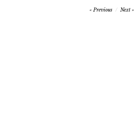
Navegação
Previous
Next
de
artigos