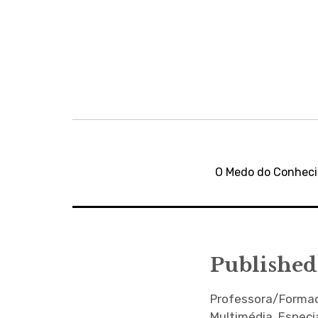
Navegação
de
O Medo do Conheci
artigos
Published
Professora/Formado
Multimédia. Especi