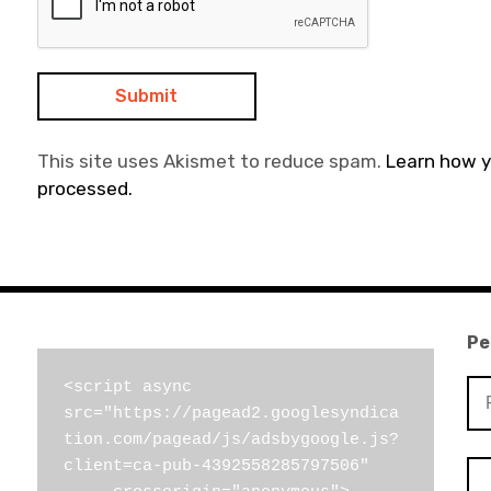
This site uses Akismet to reduce spam.
Learn how 
processed.
Pe
Pe
<script async 
src="https://pagead2.googlesyndica
por
tion.com/pagead/js/adsbygoogle.js?
client=ca-pub-4392558285797506"
