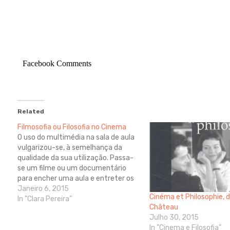
Facebook Comments
Related
Filmosofia ou Filosofia no Cinema
O uso do multimédia na sala de aula
vulgarizou-se, à semelhança da
qualidade da sua utilização. Passa-
se um filme ou um documentário
para encher uma aula e entreter os
alunos, mas podemos e devemos
Janeiro 6, 2015
Cinéma et Philosophie, 
fazer um uso inteligente dos
In "Clara Pereira"
Château
recursos que temos à disposição e
Julho 30, 2015
que são cada vez mais…
In "Cinema e Filosofia"