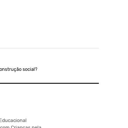
onstrução social?
Educacional
 com Crianças pela