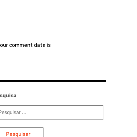
your comment data is
squisa
squisar
: