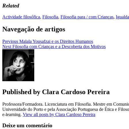
Related
Actividade filosófica
,
Filosofia
,
Filosofia para / com Crianças
,
Iguald
Navegação de artigos
Previous
Malala Yousafzai e os Direitos Humanos
Next
Filosofia com Crianças e a Descoberta dos Motivos
Published by
Clara Cardoso Pereira
Professora/Formadora. Licenciatura em Filosofia. Mestre em Comuni
Universidade do Porto e pela Associação Portuguesa de Ética e Fil
e-learning.
View all posts by Clara Cardoso Pereira
Deixe um comentário