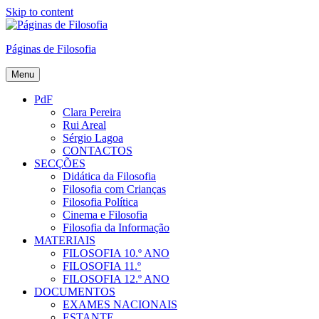
Skip to content
Páginas de Filosofia
Menu
PdF
Clara Pereira
Rui Areal
Sérgio Lagoa
CONTACTOS
SECÇÕES
Didática da Filosofia
Filosofia com Crianças
Filosofia Política
Cinema e Filosofia
Filosofia da Informação
MATERIAIS
FILOSOFIA 10.º ANO
FILOSOFIA 11.º
FILOSOFIA 12.º ANO
DOCUMENTOS
EXAMES NACIONAIS
ESTANTE