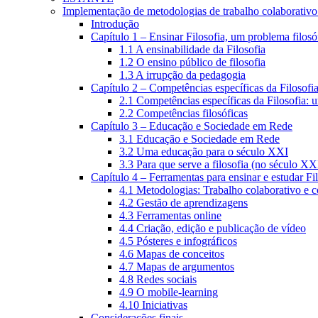
Implementação de metodologias de trabalho colaborativo e
Introdução
Capítulo 1 – Ensinar Filosofia, um problema filosó
1.1 A ensinabilidade da Filosofia
1.2 O ensino público de filosofia
1.3 A irrupção da pedagogia
Capítulo 2 – Competências específicas da Filosofi
2.1 Competências específicas da Filosofia: 
2.2 Competências filosóficas
Capítulo 3 – Educação e Sociedade em Rede
3.1 Educação e Sociedade em Rede
3.2 Uma educação para o século XXI
3.3 Para que serve a filosofia (no século XX
Capítulo 4 – Ferramentas para ensinar e estudar Fi
4.1 Metodologias: Trabalho colaborativo e 
4.2 Gestão de aprendizagens
4.3 Ferramentas online
4.4 Criação, edição e publicação de vídeo
4.5 Pósteres e infográficos
4.6 Mapas de conceitos
4.7 Mapas de argumentos
4.8 Redes sociais
4.9 O mobile-learning
4.10 Iniciativas
Considerações finais