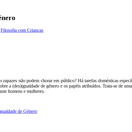
énero
,
Filosofia com Crianças
 rapazes não podem chorar em público? Há tarefas domésticas específ
sobre a (des)igualdade de género e os papéis atribuídos. Trata-se de um
e une homens e mulheres.
 Igualdade de Género