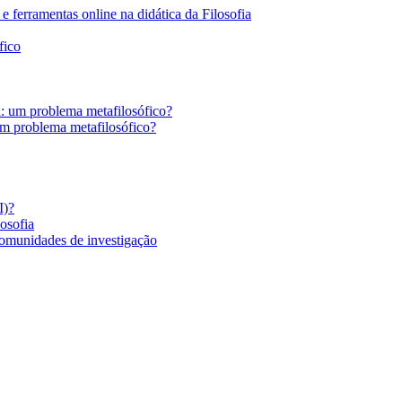
 ferramentas online na didática da Filosofia
fico
a: um problema metafilosófico?
um problema metafilosófico?
I)?
losofia
comunidades de investigação