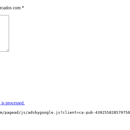
arcados com
*
is processed.
m/pagead/js/adsbygoogle.js?client=ca-pub-439255828579750