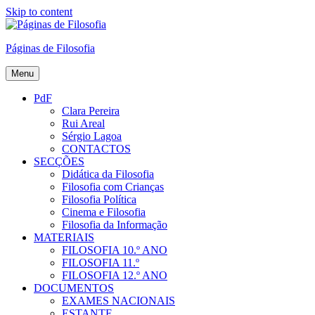
Skip to content
Páginas de Filosofia
Menu
PdF
Clara Pereira
Rui Areal
Sérgio Lagoa
CONTACTOS
SECÇÕES
Didática da Filosofia
Filosofia com Crianças
Filosofia Política
Cinema e Filosofia
Filosofia da Informação
MATERIAIS
FILOSOFIA 10.º ANO
FILOSOFIA 11.º
FILOSOFIA 12.º ANO
DOCUMENTOS
EXAMES NACIONAIS
ESTANTE