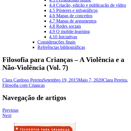
4.4 Criação, edição e publicação de vídeo
4.5 Pósteres e infográficos
4.6 Mapas de conceitos
4.7 Mapas de argumentos
4.8 Redes sociais
4.9 O mobile-learning
4.10 Iniciativas
Considerações finais
Referências bibliográficas
Filosofia para Crianças – A Violência e a
Não-Violência (Vol. 7)
Clara Cardoso Pereira
Setembro 19, 2015
Maio 7, 2020
Clara Pereira
,
Filosofia com Crianças
Navegação de artigos
Previous
Next