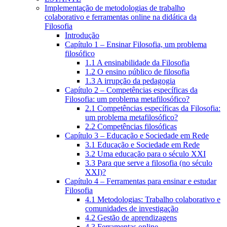
Implementação de metodologias de trabalho
colaborativo e ferramentas online na didática da
Filosofia
Introdução
Capítulo 1 – Ensinar Filosofia, um problema
filosófico
1.1 A ensinabilidade da Filosofia
1.2 O ensino público de filosofia
1.3 A irrupção da pedagogia
Capítulo 2 – Competências específicas da
Filosofia: um problema metafilosófico?
2.1 Competências específicas da Filosofia:
um problema metafilosófico?
2.2 Competências filosóficas
Capítulo 3 – Educação e Sociedade em Rede
3.1 Educação e Sociedade em Rede
3.2 Uma educação para o século XXI
3.3 Para que serve a filosofia (no século
XXI)?
Capítulo 4 – Ferramentas para ensinar e estudar
Filosofia
4.1 Metodologias: Trabalho colaborativo e
comunidades de investigação
4.2 Gestão de aprendizagens
4.3 Ferramentas online