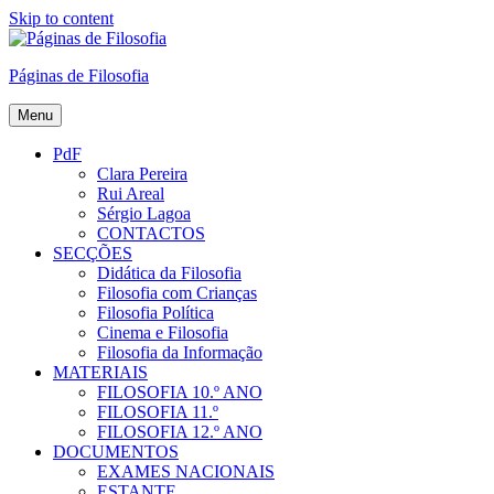
Skip to content
Páginas de Filosofia
Menu
PdF
Clara Pereira
Rui Areal
Sérgio Lagoa
CONTACTOS
SECÇÕES
Didática da Filosofia
Filosofia com Crianças
Filosofia Política
Cinema e Filosofia
Filosofia da Informação
MATERIAIS
FILOSOFIA 10.º ANO
FILOSOFIA 11.º
FILOSOFIA 12.º ANO
DOCUMENTOS
EXAMES NACIONAIS
ESTANTE