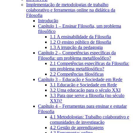
Implementação de metodologias de trabalho
colaborativo e ferramentas online na didática da
Filosofia
Introdução
Capítulo 1 – Ensinar Filosofia, um problema
filosófico
1.1 A ensinabilidade da Filosofia
1.2 O ensino público de filosofia
1.3 A irrupção da pedagogia
Capítulo 2 – Competências específicas da
Filosofia: um problema metafilosófico?
2.1 Competências específicas da Filosofia:
um problema metafilosófico?
2.2 Competências filosóficas
Capítulo 3 – Educação e Sociedade em Rede
3.1 Educação e Sociedade em Rede
3.2 Uma educação para o século XXI
3.3 Para que serve a filosofia (no século
XXI)?
Capítulo 4 – Ferramentas para ensinar e estudar
Filosofia
4.1 Metodologias: Trabalho colaborativo e
comunidades de investigação
4.2 Gestão de aprendizagens
4.3 Ferramentas online