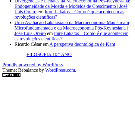
Divergências e Debates na Macroeconomia Pós-Keynesiana:
Endogeneidade da Moeda e Modelos de Crescimento | José
Luis Oreiro
em
Imre Lakatos – Como é que acontecem as
revoluções científicas?
Uma Avaliação Lakatosiana da Macroeconomia Mainstream
Microfundamentada e da Macroeconomia Pós-Keynesiana |
José Luis Oreiro
em
Imre Lakatos – Como é que acontecem
as revoluções científicas?
Ricardo César
em
A perspetiva deontológica de Kant
FILOSOFIA 10.º ANO
Proudly powered by WordPress
Theme: Rebalance by
WordPress.com
.