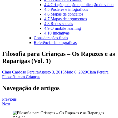
4.4 Criação, edição e publicação de vídeo
4.5 Pósteres e infográficos
4.6 Mapas de conceitos
4.7 Mapas de argumentos
4.8 Redes sociais
4.9 O mobile-learning
4.10 Iniciativas
Considerações finais
Referências bibliográficas
Filosofia para Crianças – Os Rapazes e as
Raparigas (Vol. 1)
Clara Cardoso Pereira
Agosto 3, 2015
Maio 6, 2020
Clara Pereira
,
Filosofia com Crianças
Navegação de artigos
Previous
Next