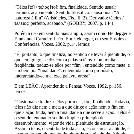
“Télos [tó] / τελος [το]: fim, finalidade. Sentido usual:
término, acabamento. Sentido filosófico: causa final. “A
natureza é fim” (Aristóteles, Fís., II, 2). Derivado: téleios /
τελειος: perfeito, acabado.” (GOBRY, 2007, p. 144)
Porém a uso em sentido mais amplo, assim como Heidegger e
Emmanuel Carneiro Leão. Em Heidegger, em seu Ensaios e
Conferências, Vozes, 2002, p.14, lemos:
“É, portanto, o que finaliza, no sentido de levar à plenitude, o
que, em grego, se diz com a palavra télos. Com muita
freqüência, traduz-se télos por “fim”, entendido como meta, e
também por “finalidade”, entendida como propósito,
interpretando-se mal essa palavra grega”
E em LEÃO, Aprendendo a Pensar, Vozes, 1992, p. 156,
lemos:
“Costuma-se traduzir télos por meta, fim, finalidade. Todavia,
télos não diz nem a meta a que dirige a ação nem o fim em
que a ação finda, nem a finalidade a que serve a ação. Télos é
o sentido, enquanto sentido implica princípio de
desenvolvimento, vigor de vida, plenitude de estruturação.
Assim o télos, o sentido de toda ação, é consumar a atitude, é
o sumo desenvolvimento do vigor de sua plenitude. Atitude,