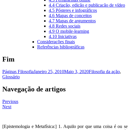
4.4 Criação, edição e publicação de vídeo
4.5 Pósteres e infográficos
4.6 Mapas de conceitos
4.7 Mapas de argumentos
4.8 Redes sociais
4.9 O mobile-learning
4.10 Iniciativas
Considerações finais
Referências bibliográficas
Fim
Páginas Filosofia
Janeiro 25, 2010
Maio 3, 2020
Filosofia da ação
,
Glossário
Navegação de artigos
Previous
Next
[Epistemologia e Metafísica:] 1. Aquilo por que uma coisa é ou se