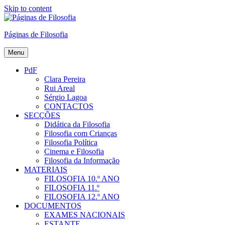
Skip to content
Páginas de Filosofia
Menu
PdF
Clara Pereira
Rui Areal
Sérgio Lagoa
CONTACTOS
SECÇÕES
Didática da Filosofia
Filosofia com Crianças
Filosofia Política
Cinema e Filosofia
Filosofia da Informação
MATERIAIS
FILOSOFIA 10.º ANO
FILOSOFIA 11.º
FILOSOFIA 12.º ANO
DOCUMENTOS
EXAMES NACIONAIS
ESTANTE