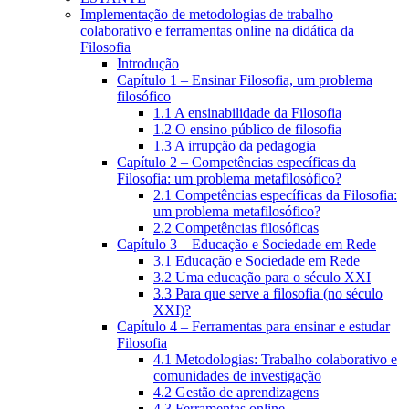
Implementação de metodologias de trabalho
colaborativo e ferramentas online na didática da
Filosofia
Introdução
Capítulo 1 – Ensinar Filosofia, um problema
filosófico
1.1 A ensinabilidade da Filosofia
1.2 O ensino público de filosofia
1.3 A irrupção da pedagogia
Capítulo 2 – Competências específicas da
Filosofia: um problema metafilosófico?
2.1 Competências específicas da Filosofia:
um problema metafilosófico?
2.2 Competências filosóficas
Capítulo 3 – Educação e Sociedade em Rede
3.1 Educação e Sociedade em Rede
3.2 Uma educação para o século XXI
3.3 Para que serve a filosofia (no século
XXI)?
Capítulo 4 – Ferramentas para ensinar e estudar
Filosofia
4.1 Metodologias: Trabalho colaborativo e
comunidades de investigação
4.2 Gestão de aprendizagens
4.3 Ferramentas online