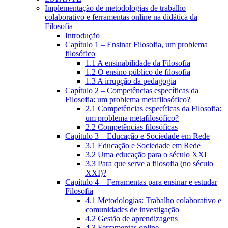
Implementação de metodologias de trabalho
colaborativo e ferramentas online na didática da
Filosofia
Introdução
Capítulo 1 – Ensinar Filosofia, um problema
filosófico
1.1 A ensinabilidade da Filosofia
1.2 O ensino público de filosofia
1.3 A irrupção da pedagogia
Capítulo 2 – Competências específicas da
Filosofia: um problema metafilosófico?
2.1 Competências específicas da Filosofia:
um problema metafilosófico?
2.2 Competências filosóficas
Capítulo 3 – Educação e Sociedade em Rede
3.1 Educação e Sociedade em Rede
3.2 Uma educação para o século XXI
3.3 Para que serve a filosofia (no século
XXI)?
Capítulo 4 – Ferramentas para ensinar e estudar
Filosofia
4.1 Metodologias: Trabalho colaborativo e
comunidades de investigação
4.2 Gestão de aprendizagens
4.3 Ferramentas online