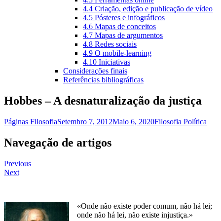
4.4 Criação, edição e publicação de vídeo
4.5 Pósteres e infográficos
4.6 Mapas de conceitos
4.7 Mapas de argumentos
4.8 Redes sociais
4.9 O mobile-learning
4.10 Iniciativas
Considerações finais
Referências bibliográficas
Hobbes – A desnaturalização da justiça
Páginas Filosofia
Setembro 7, 2012
Maio 6, 2020
Filosofia Política
Navegação de artigos
Previous
Next
«Onde não existe poder comum, não há lei;
onde não há lei, não existe injustiça.»