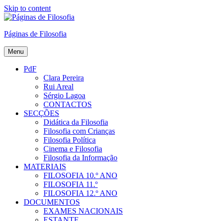
Skip to content
Páginas de Filosofia
Menu
PdF
Clara Pereira
Rui Areal
Sérgio Lagoa
CONTACTOS
SECÇÕES
Didática da Filosofia
Filosofia com Crianças
Filosofia Política
Cinema e Filosofia
Filosofia da Informação
MATERIAIS
FILOSOFIA 10.º ANO
FILOSOFIA 11.º
FILOSOFIA 12.º ANO
DOCUMENTOS
EXAMES NACIONAIS
ESTANTE