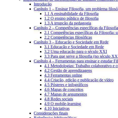
Introdução
Capítulo 1 – Ensinar Filosofia, um problema filosó
1.1 A ensinabilidade da Filosofia
1.2 O ensino público de filosofia
1.3 A irrupção da pedagogia
Capítulo 2 – Competências específicas da Filosofi
2.1 Competências específicas da Filosofia: 
2.2 Competências filosóficas
Capítulo 3 – Educação e Sociedade em Rede
3.1 Educação e Sociedade em Rede
3.2 Uma educação para o século XXI
3.3 Para que serve a filosofia (no século XX
Capítulo 4 – Ferramentas para ensinar e estudar Fi
4.1 Metodologias: Trabalho colaborativo e 
4.2 Gestão de aprendizagens
4.3 Ferramentas online
4.4 Criação, edição e publicação de vídeo
4.5 Pósteres e infográficos
4.6 Mapas de conceitos
4.7 Mapas de argumentos
4.8 Redes sociais
4.9 O mobile-learning
4.10 Iniciativas
Considerações finais
Referências bibliográficas