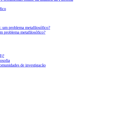
fico
a: um problema metafilosófico?
um problema metafilosófico?
I)?
losofia
comunidades de investigação