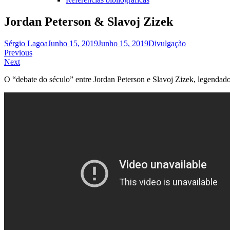
Jordan Peterson & Slavoj Zizek
Sérgio Lagoa
Junho 15, 2019
Junho 15, 2019
Divulgação
Navegação
Previous
Next
de
O “debate do século” entre Jordan Peterson e Slavoj Zizek, legendado
artigos