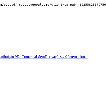
m/pagead/js/adsbygoogle.js?client=ca-pub-439255828579750
tribuição-NãoComercial-SemDerivações 4.0 Internacional
.