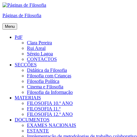
Skip
to
Páginas de Filosofia
content
Menu
PdF
Clara Pereira
Rui Areal
Sérgio Lagoa
CONTACTOS
SECÇÕES
Didática da Filosofia
Filosofia com Crianças
Filosofia Política
Cinema e Filosofia
Filosofia da Informação
MATERIAIS
FILOSOFIA 10.º ANO
FILOSOFIA 11.º
FILOSOFIA 12.º ANO
DOCUMENTOS
EXAMES NACIONAIS
ESTANTE
Implementação de metodologias de trabalho colaborativo e