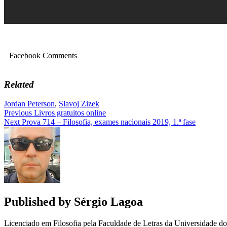
Facebook Comments
Related
Jordan Peterson
,
Slavoj Zizek
Navegação
Previous
Livros gratuitos online
Next
Prova 714 – Filosofia, exames nacionais 2019, 1.ª fase
de
artigos
Published by
Sérgio Lagoa
Licenciado em Filosofia pela Faculdade de Letras da Universidade 