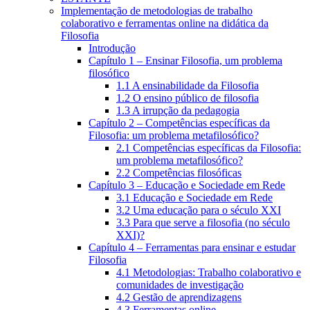
Implementação de metodologias de trabalho
colaborativo e ferramentas online na didática da
Filosofia
Introdução
Capítulo 1 – Ensinar Filosofia, um problema
filosófico
1.1 A ensinabilidade da Filosofia
1.2 O ensino público de filosofia
1.3 A irrupção da pedagogia
Capítulo 2 – Competências específicas da
Filosofia: um problema metafilosófico?
2.1 Competências específicas da Filosofia:
um problema metafilosófico?
2.2 Competências filosóficas
Capítulo 3 – Educação e Sociedade em Rede
3.1 Educação e Sociedade em Rede
3.2 Uma educação para o século XXI
3.3 Para que serve a filosofia (no século
XXI)?
Capítulo 4 – Ferramentas para ensinar e estudar
Filosofia
4.1 Metodologias: Trabalho colaborativo e
comunidades de investigação
4.2 Gestão de aprendizagens
4.3 Ferramentas online