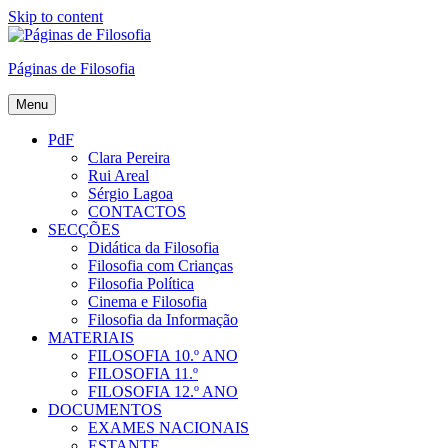
Skip to content
Páginas de Filosofia
Menu
PdF
Clara Pereira
Rui Areal
Sérgio Lagoa
CONTACTOS
SECÇÕES
Didática da Filosofia
Filosofia com Crianças
Filosofia Política
Cinema e Filosofia
Filosofia da Informação
MATERIAIS
FILOSOFIA 10.º ANO
FILOSOFIA 11.º
FILOSOFIA 12.º ANO
DOCUMENTOS
EXAMES NACIONAIS
ESTANTE