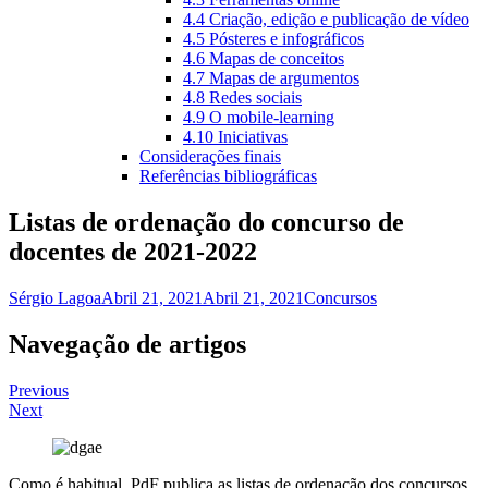
4.4 Criação, edição e publicação de vídeo
4.5 Pósteres e infográficos
4.6 Mapas de conceitos
4.7 Mapas de argumentos
4.8 Redes sociais
4.9 O mobile-learning
4.10 Iniciativas
Considerações finais
Referências bibliográficas
Listas de ordenação do concurso de
docentes de 2021-2022
Sérgio Lagoa
Abril 21, 2021
Abril 21, 2021
Concursos
Navegação de artigos
Previous
Next
Como é habitual, PdF publica as listas de ordenação dos concursos