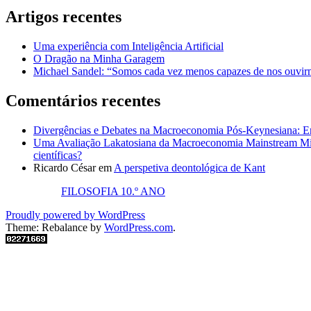
Artigos recentes
Uma experiência com Inteligência Artificial
O Dragão na Minha Garagem
Michael Sandel: “Somos cada vez menos capazes de nos ouvirm
Comentários recentes
Divergências e Debates na Macroeconomia Pós-Keynesiana: En
Uma Avaliação Lakatosiana da Macroeconomia Mainstream Mic
científicas?
Ricardo César
em
A perspetiva deontológica de Kant
FILOSOFIA 10.º ANO
Proudly powered by WordPress
Theme: Rebalance by
WordPress.com
.