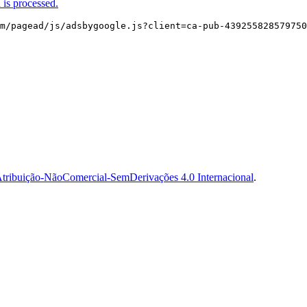
is processed.
m/pagead/js/adsbygoogle.js?client=ca-pub-439255828579750
tribuição-NãoComercial-SemDerivações 4.0 Internacional
.