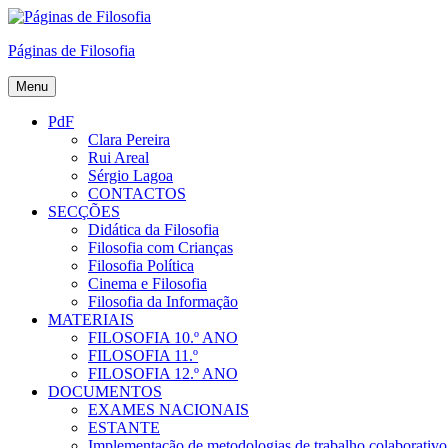
Skip
to
Páginas de Filosofia
content
Menu
PdF
Clara Pereira
Rui Areal
Sérgio Lagoa
CONTACTOS
SECÇÕES
Didática da Filosofia
Filosofia com Crianças
Filosofia Política
Cinema e Filosofia
Filosofia da Informação
MATERIAIS
FILOSOFIA 10.º ANO
FILOSOFIA 11.º
FILOSOFIA 12.º ANO
DOCUMENTOS
EXAMES NACIONAIS
ESTANTE
Implementação de metodologias de trabalho colaborativo e