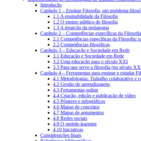
Introdução
Capítulo 1 – Ensinar Filosofia, um problema filosó
1.1 A ensinabilidade da Filosofia
1.2 O ensino público de filosofia
1.3 A irrupção da pedagogia
Capítulo 2 – Competências específicas da Filosofi
2.1 Competências específicas da Filosofia: 
2.2 Competências filosóficas
Capítulo 3 – Educação e Sociedade em Rede
3.1 Educação e Sociedade em Rede
3.2 Uma educação para o século XXI
3.3 Para que serve a filosofia (no século XX
Capítulo 4 – Ferramentas para ensinar e estudar Fi
4.1 Metodologias: Trabalho colaborativo e 
4.2 Gestão de aprendizagens
4.3 Ferramentas online
4.4 Criação, edição e publicação de vídeo
4.5 Pósteres e infográficos
4.6 Mapas de conceitos
4.7 Mapas de argumentos
4.8 Redes sociais
4.9 O mobile-learning
4.10 Iniciativas
Considerações finais
Referências bibliográficas