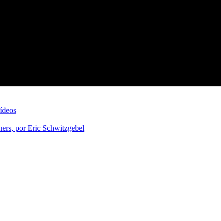
ídeos
hers, por Eric Schwitzgebel