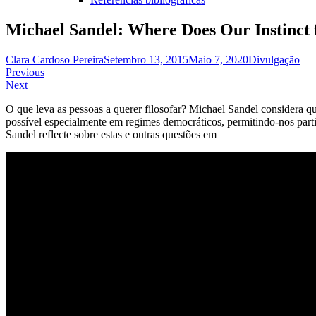
Michael Sandel: Where Does Our Instinct
Clara Cardoso Pereira
Setembro 13, 2015
Maio 7, 2020
Divulgação
Navegação
Previous
Next
de
O que leva as pessoas a querer filosofar? Michael Sandel considera qu
artigos
possível especialmente em regimes democráticos, permitindo-nos partic
Sandel reflecte sobre estas e outras questões em