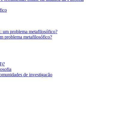
fico
a: um problema metafilosófico?
um problema metafilosófico?
I)?
losofia
comunidades de investigação