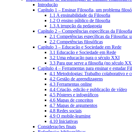
Introdução
Capítulo 1 – Ensinar Filosofia, um problema filosó
1.1 A ensinabilidade da Filosofia
1.2 O ensino público de filosofia
1.3 A irrupção da pedagogia
Capítulo 2 – Competências específicas da Filosofi
2.1 Competências específicas da Filosofia: 
2.2 Competências filosóficas
Capítulo 3 – Educação e Sociedade em Rede
3.1 Educação e Sociedade em Rede
3.2 Uma educação para o século XXI
3.3 Para que serve a filosofia (no século XX
Capítulo 4 – Ferramentas para ensinar e estudar Fi
4.1 Metodologias: Trabalho colaborativo e 
4.2 Gestão de aprendizagens
4.3 Ferramentas online
4.4 Criação, edição e publicação de vídeo
4.5 Pósteres e infográficos
4.6 Mapas de conceitos
4.7 Mapas de argumentos
4.8 Redes sociais
4.9 O mobile-learning
4.10 Iniciativas
Considerações finais
Referências bibliográficas