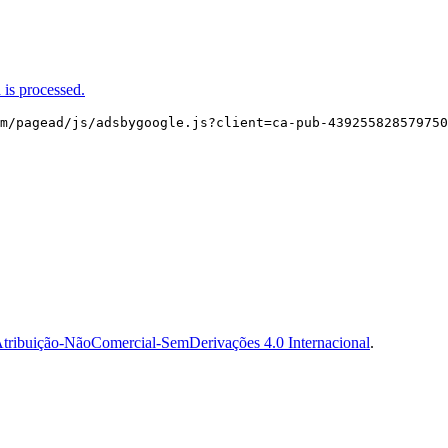
is processed.
m/pagead/js/adsbygoogle.js?client=ca-pub-439255828579750
tribuição-NãoComercial-SemDerivações 4.0 Internacional
.