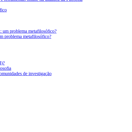
fico
a: um problema metafilosófico?
um problema metafilosófico?
I)?
losofia
comunidades de investigação