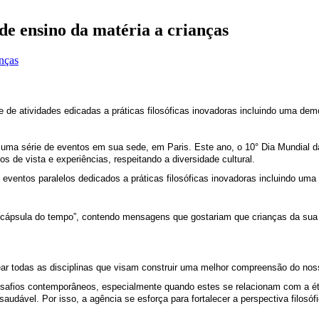
de ensino da matéria a crianças
nças
e atividades edicadas a práticas filosóficas inovadoras incluindo uma demon
ma série de eventos em sua sede, em Paris. Este ano, o 10° Dia Mundial da
os de vista e experiências, respeitando a diversidade cultural.
ventos paralelos dedicados a práticas filosóficas inovadoras incluindo uma 
“cápsula do tempo”, contendo mensagens que gostariam que crianças da sua
mear todas as disciplinas que visam construir uma melhor compreensão do no
desafios contemporâneos, especialmente quando estes se relacionam com a éti
saudável. Por isso, a agência se esforça para fortalecer a perspectiva filo