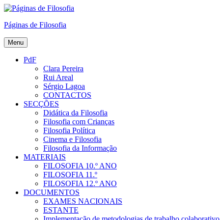
Skip
to
Páginas de Filosofia
content
Menu
PdF
Clara Pereira
Rui Areal
Sérgio Lagoa
CONTACTOS
SECÇÕES
Didática da Filosofia
Filosofia com Crianças
Filosofia Política
Cinema e Filosofia
Filosofia da Informação
MATERIAIS
FILOSOFIA 10.º ANO
FILOSOFIA 11.º
FILOSOFIA 12.º ANO
DOCUMENTOS
EXAMES NACIONAIS
ESTANTE
Implementação de metodologias de trabalho colaborativo e