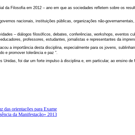
dial da Filosofia em 2012 – ano em que as sociedades refletem sobre os re
governos nacionais, instituições públicas, organizações não-governamentais, 
vidades – diálogos filosóficos, debates, conferências, workshops, eventos cu
, educadores, professores, estudantes, jornalistas e representantes da impren
acou a importância desta disciplina, especialmente para os jovens, sublinhan
o e promover tolerância e paz “.
s Unidas, foi dar um forte impulso à disciplina e, em particular, ao ensino de 
uz das orientações para Exame
ssência da Manifestação» 2013