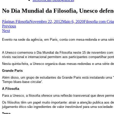
No Dia Mundial da Filosofia, Unesco defen
Páginas Filosofia
Novembro 22, 2012
Maio 6, 2020
Filosofia com Cria
Navegação
Previous
Next
de
artigos
Evento na sede da agência, em Paris, conta com mesa-redonda e uma série d
A Unesco comemora o Dia Mundial da Filosofia neste 15 de novembro com u
níveis nacional e internacional permitem aos participantes compartilhar pont
Nesta quinta-feira, a Unesco organiza duas mesas-redondas e uma série de e
Grande Paris
Além disso, um grupo de estudantes da Grande Paris está instalando uma 
'Tempo blues-base circular'.
A Filosofia
Para a Unesco, a filosofia oferece uma reflexão transversal que deve per
Os filósofos têm um papel muito importante: atrair a atenção publica aos 
julgamento ético são ingredientes de valor inestimável para uma sociedade 
Tema