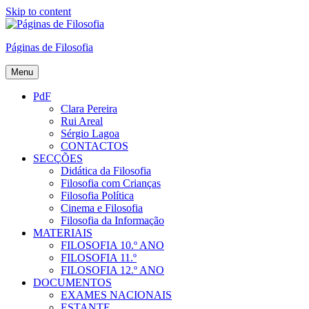
Skip to content
Páginas de Filosofia
Menu
PdF
Clara Pereira
Rui Areal
Sérgio Lagoa
CONTACTOS
SECÇÕES
Didática da Filosofia
Filosofia com Crianças
Filosofia Política
Cinema e Filosofia
Filosofia da Informação
MATERIAIS
FILOSOFIA 10.º ANO
FILOSOFIA 11.º
FILOSOFIA 12.º ANO
DOCUMENTOS
EXAMES NACIONAIS
ESTANTE