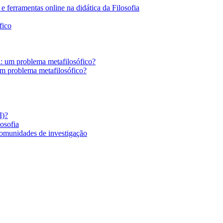
 ferramentas online na didática da Filosofia
fico
a: um problema metafilosófico?
um problema metafilosófico?
I)?
losofia
comunidades de investigação