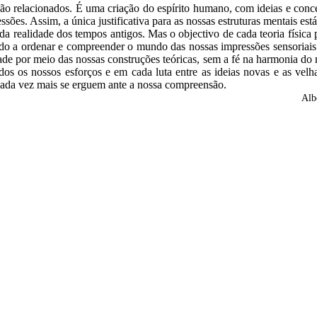
ão relacionados. É uma criação do espírito humano, com ideias e conce
ões. Assim, a única justificativa para as nossas estruturas mentais est
 da realidade dos tempos antigos. Mas o objectivo de cada teoria físi
odo a ordenar e compreender o mundo das nossas impressões sensoriai
dade por meio das nossas construções teóricas, sem a fé na harmonia do
odos os nossos esforços e em cada luta entre as ideias novas e as vel
cada vez mais se erguem ante a nossa compreensão.
Alb