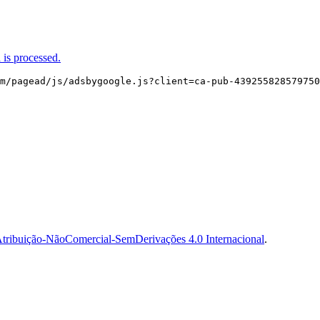
is processed.
m/pagead/js/adsbygoogle.js?client=ca-pub-439255828579750
tribuição-NãoComercial-SemDerivações 4.0 Internacional
.