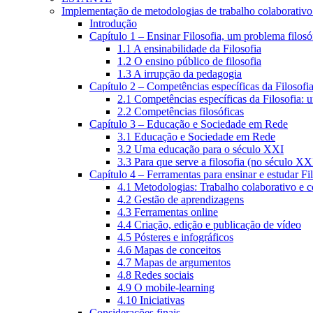
Implementação de metodologias de trabalho colaborativo e
Introdução
Capítulo 1 – Ensinar Filosofia, um problema filosó
1.1 A ensinabilidade da Filosofia
1.2 O ensino público de filosofia
1.3 A irrupção da pedagogia
Capítulo 2 – Competências específicas da Filosofi
2.1 Competências específicas da Filosofia: 
2.2 Competências filosóficas
Capítulo 3 – Educação e Sociedade em Rede
3.1 Educação e Sociedade em Rede
3.2 Uma educação para o século XXI
3.3 Para que serve a filosofia (no século XX
Capítulo 4 – Ferramentas para ensinar e estudar Fi
4.1 Metodologias: Trabalho colaborativo e 
4.2 Gestão de aprendizagens
4.3 Ferramentas online
4.4 Criação, edição e publicação de vídeo
4.5 Pósteres e infográficos
4.6 Mapas de conceitos
4.7 Mapas de argumentos
4.8 Redes sociais
4.9 O mobile-learning
4.10 Iniciativas
Considerações finais