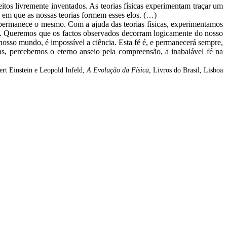
itos livremente inventados. As teorias físicas experimentam traçar um
á em que as nossas teorias formem esses elos. (…)
ca permanece o mesmo. Com a ajuda das teorias físicas, experimentamos
s. Queremos que os factos observados decorram logicamente do nosso
 nosso mundo, é impossível a ciência. Esta fé é, e permanecerá sempre,
has, percebemos o eterno anseio pela compreensão, a inabalável fé na
ert Einstein e Leopold Infeld,
A Evolução da Física
, Livros do Brasil, Lisboa