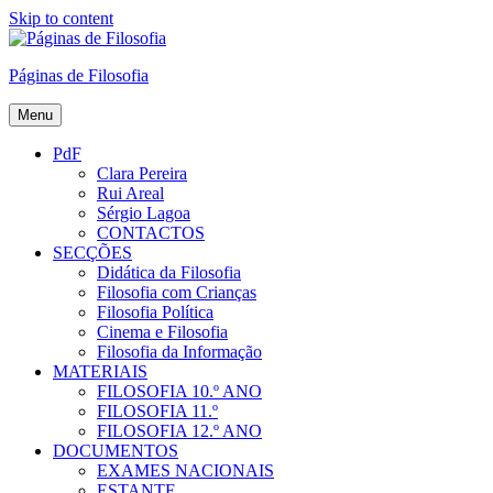
Skip to content
Páginas de Filosofia
Menu
PdF
Clara Pereira
Rui Areal
Sérgio Lagoa
CONTACTOS
SECÇÕES
Didática da Filosofia
Filosofia com Crianças
Filosofia Política
Cinema e Filosofia
Filosofia da Informação
MATERIAIS
FILOSOFIA 10.º ANO
FILOSOFIA 11.º
FILOSOFIA 12.º ANO
DOCUMENTOS
EXAMES NACIONAIS
ESTANTE