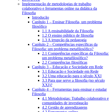
Implementação de metodologias de trabalho
colaborativo e ferramentas online na didática da
Filosofia
Introdução
Capítulo 1 – Ensinar Filosofia, um problema
filosófico
1.1 A ensinabilidade da Filosofia
1.2 O ensino público de filosofia
1.3 A irrupção da pedagogia
Capítulo 2 – Competências específicas da
Filosofia: um problema metafilosófico?
2.1 Competências específicas da Filosofia:
um problema metafilosófico?
2.2 Competências filosóficas
Capítulo 3 – Educação e Sociedade em Rede
3.1 Educação e Sociedade em Rede
3.2 Uma educação para o século XXI
3.3 Para que serve a filosofia (no século
XXI)?
Capítulo 4 – Ferramentas para ensinar e estudar
Filosofia
4.1 Metodologias: Trabalho colaborativo e
comunidades de investigação
4.2 Gestão de aprendizagens
4.3 Ferramentas online