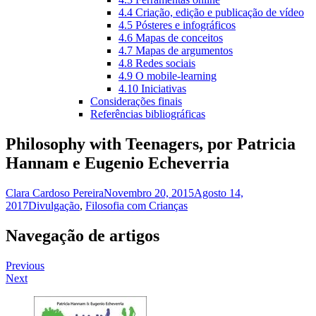
4.4 Criação, edição e publicação de vídeo
4.5 Pósteres e infográficos
4.6 Mapas de conceitos
4.7 Mapas de argumentos
4.8 Redes sociais
4.9 O mobile-learning
4.10 Iniciativas
Considerações finais
Referências bibliográficas
Philosophy with Teenagers, por Patricia
Hannam e Eugenio Echeverria
Clara Cardoso Pereira
Novembro 20, 2015
Agosto 14,
2017
Divulgação
,
Filosofia com Crianças
Navegação de artigos
Previous
Next