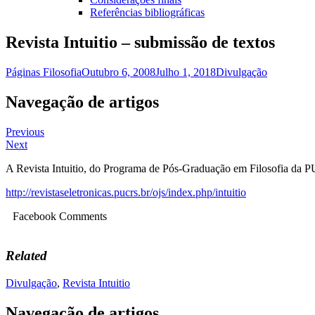
Referências bibliográficas
Revista Intuitio – submissão de textos
Páginas Filosofia
Outubro 6, 2008
Julho 1, 2018
Divulgação
Navegação de artigos
Previous
Next
A Revista Intuitio, do Programa de Pós-Graduação em Filosofia da PUC
http://revistaseletronicas.pucrs.br/ojs/index.php/intuitio
Facebook Comments
Related
Divulgação
,
Revista Intuitio
Navegação de artigos