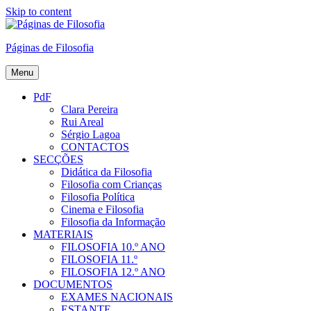
Skip to content
Páginas de Filosofia
Menu
PdF
Clara Pereira
Rui Areal
Sérgio Lagoa
CONTACTOS
SECÇÕES
Didática da Filosofia
Filosofia com Crianças
Filosofia Política
Cinema e Filosofia
Filosofia da Informação
MATERIAIS
FILOSOFIA 10.º ANO
FILOSOFIA 11.º
FILOSOFIA 12.º ANO
DOCUMENTOS
EXAMES NACIONAIS
ESTANTE