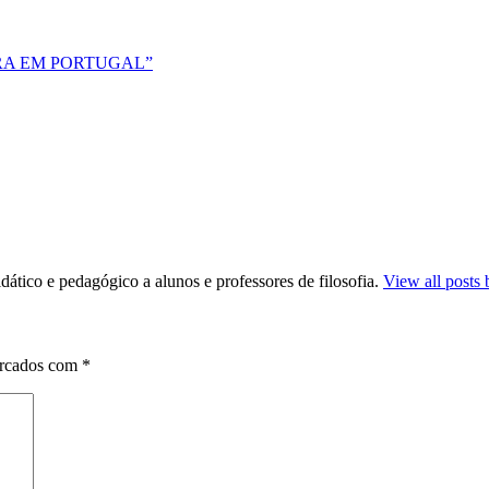
URA EM PORTUGAL”
dático e pedagógico a alunos e professores de filosofia.
View all posts 
arcados com
*