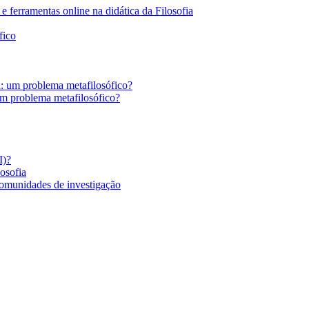
 ferramentas online na didática da Filosofia
fico
a: um problema metafilosófico?
um problema metafilosófico?
I)?
losofia
comunidades de investigação