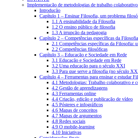
Implementação de metodologias de trabalho colaborativo e
Introdução
Capítulo 1 – Ensinar Filosofia, um problema filosó
1.1 A ensinabilidade da Filosofia
1.2 O ensino público de filosofia
1.3 A irrupção da pedagogia
Capítulo 2 – Competências específicas da Filosofi
2.1 Competências específicas da Filosofia: 
2.2 Competências filosóficas
Capítulo 3 – Educação e Sociedade em Rede
3.1 Educação e Sociedade em Rede
3.2 Uma educação para o século XXI
3.3 Para que serve a filosofia (no século XX
Capítulo 4 – Ferramentas para ensinar e estudar Fi
4.1 Metodologias: Trabalho colaborativo e 
4.2 Gestão de aprendizagens
4.3 Ferramentas online
4.4 Criação, edição e publicação de vídeo
4.5 Pósteres e infográficos
4.6 Mapas de conceitos
4.7 Mapas de argumentos
4.8 Redes sociais
4.9 O mobile-learning
4.10 Iniciativas
Considerações finais