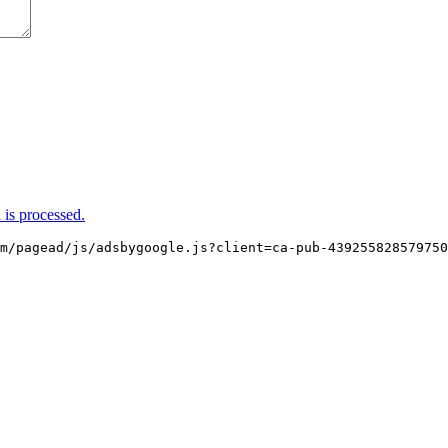
is processed.
m/pagead/js/adsbygoogle.js?client=ca-pub-439255828579750