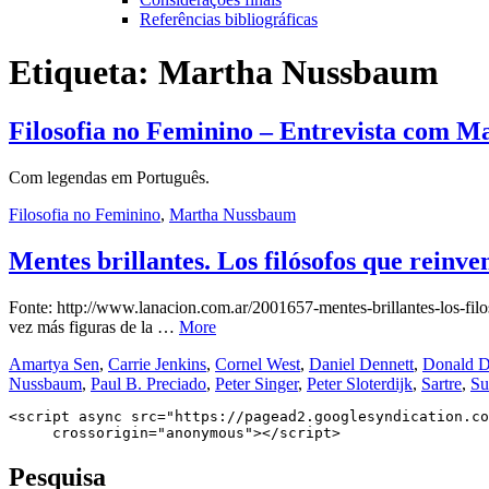
Referências bibliográficas
Etiqueta:
Martha Nussbaum
Filosofia no Feminino – Entrevista com 
Com legendas em Português.
Filosofia no Feminino
,
Martha Nussbaum
Mentes brillantes. Los filósofos que reinven
Fonte: http://www.lanacion.com.ar/2001657-mentes-brillantes-los-filoso
vez más figuras de la …
More
Amartya Sen
,
Carrie Jenkins
,
Cornel West
,
Daniel Dennett
,
Donald D
Nussbaum
,
Paul B. Preciado
,
Peter Singer
,
Peter Sloterdijk
,
Sartre
,
Su
<script async src="https://pagead2.googlesyndication.co
     crossorigin="anonymous"></script>
Pesquisa