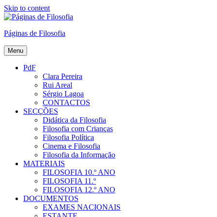
Skip to content
Páginas de Filosofia
Menu
PdF
Clara Pereira
Rui Areal
Sérgio Lagoa
CONTACTOS
SECÇÕES
Didática da Filosofia
Filosofia com Crianças
Filosofia Política
Cinema e Filosofia
Filosofia da Informação
MATERIAIS
FILOSOFIA 10.º ANO
FILOSOFIA 11.º
FILOSOFIA 12.º ANO
DOCUMENTOS
EXAMES NACIONAIS
ESTANTE