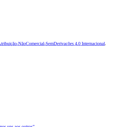
tribuição-NãoComercial-SemDerivações 4.0 Internacional
.
os uns aos outros”