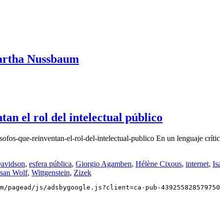
Martha Nussbaum
tan el rol del intelectual público
fos-que-reinventan-el-rol-del-intelectual-publico En un lenguaje crític
avidson
,
esfera pública
,
Giorgio Agamben
,
Hélène Cixous
,
internet
,
Is
san Wolf
,
Wittgenstein
,
Zizek
m/pagead/js/adsbygoogle.js?client=ca-pub-439255828579750