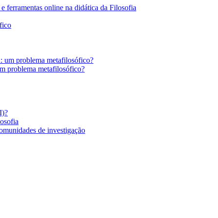
 ferramentas online na didática da Filosofia
fico
a: um problema metafilosófico?
um problema metafilosófico?
I)?
losofia
comunidades de investigação