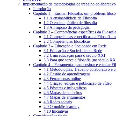
Implementação de metodologias de trabalho colaborativo e
Introdução
Capítulo 1 – Ensinar Filosofia, um problema filosó
1.1 A ensinabilidade da Filosofia
1.2 O ensino público de filosofia
1.3 A irrupção da pedagogia
Capítulo 2 – Competências específicas da Filosofi
2.1 Competências específicas da Filosofia: 
2.2 Competências filosóficas
Capítulo 3 – Educação e Sociedade em Rede
3.1 Educação e Sociedade em Rede
3.2 Uma educação para o século XXI
3.3 Para que serve a filosofia (no século XX
Capítulo 4 – Ferramentas para ensinar e estudar Fi
4.1 Metodologias: Trabalho colaborativo e 
4.2 Gestão de aprendizagens
4.3 Ferramentas online
4.4 Criação, edição e publicação de vídeo
4.5 Pósteres e infográficos
4.6 Mapas de conceitos
4.7 Mapas de argumentos
4.8 Redes sociais
4.9 O mobile-learning
4.10 Iniciativas
Considerações finais