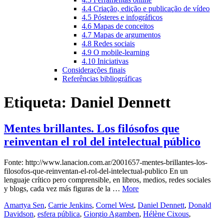
4.4 Criação, edição e publicação de vídeo
4.5 Pósteres e infográficos
4.6 Mapas de conceitos
4.7 Mapas de argumentos
4.8 Redes sociais
4.9 O mobile-learning
4.10 Iniciativas
Considerações finais
Referências bibliográficas
Etiqueta:
Daniel Dennett
Mentes brillantes. Los filósofos que
reinventan el rol del intelectual público
Fonte: http://www.lanacion.com.ar/2001657-mentes-brillantes-los-
filosofos-que-reinventan-el-rol-del-intelectual-publico En un
lenguaje crítico pero comprensible, en libros, medios, redes sociales
y blogs, cada vez más figuras de la …
More
Amartya Sen
,
Carrie Jenkins
,
Cornel West
,
Daniel Dennett
,
Donald
Davidson
,
esfera pública
,
Giorgio Agamben
,
Hélène Cixous
,