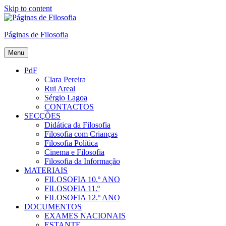
Skip to content
Páginas de Filosofia
Menu
PdF
Clara Pereira
Rui Areal
Sérgio Lagoa
CONTACTOS
SECÇÕES
Didática da Filosofia
Filosofia com Crianças
Filosofia Política
Cinema e Filosofia
Filosofia da Informação
MATERIAIS
FILOSOFIA 10.º ANO
FILOSOFIA 11.º
FILOSOFIA 12.º ANO
DOCUMENTOS
EXAMES NACIONAIS
ESTANTE