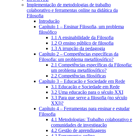
Implementação de metodologias de trabalho
colaborativo e ferramentas online na didática da
Filosofia
Introdução
Capítulo 1 – Ensinar Filosofia, um problema
filosófico
1.1 A ensinabilidade da Filosofia
1.2 O ensino público de filosofia
1.3 A irrupção da pedagogia
Capítulo 2 – Competências específicas da
Filosofia: um problema metafilosófico?
2.1 Competências específicas da Filosofia:
um problema metafilosófico?
2.2 Competências filosóficas
Capítulo 3 – Educação e Sociedade em Rede
3.1 Educação e Sociedade em Rede
3.2 Uma educação para o século XXI
3.3 Para que serve a filosofia (no século
XXI)?
Capítulo 4 – Ferramentas para ensinar e estudar
Filosofia
4.1 Metodologias: Trabalho colaborativo e
comunidades de investigação
4.2 Gestão de aprendizagens
4.3 Ferramentas online