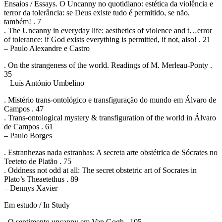
Ensaios / Essays. O Uncanny no quotidiano: estética da violência e
terror da tolerância: se Deus existe tudo é permitido, se não,
também! . 7
. The Uncanny in everyday life: aesthetics of violence and t…error
of tolerance: if God exists everything is permitted, if not, also! . 21
– Paulo Alexandre e Castro
. On the strangeness of the world. Readings of M. Merleau-Ponty .
35
– Luís António Umbelino
. Mistério trans-ontológico e transfiguração do mundo em Álvaro de
Campos . 47
. Trans-ontological mystery & transfiguration of the world in Álvaro
de Campos . 61
– Paulo Borges
. Estranhezas nada estranhas: A secreta arte obstétrica de Sócrates no
Teeteto de Platão . 75
. Oddness not odd at all: The secret obstetric art of Socrates in
Plato’s Theaetethus . 89
– Dennys Xavier
Em estudo / In Study
. O sentimento uncanny em Van Gogh . 105