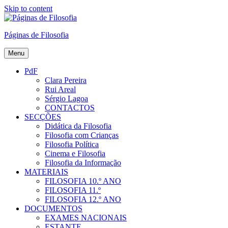
Skip to content
Páginas de Filosofia
Menu
PdF
Clara Pereira
Rui Areal
Sérgio Lagoa
CONTACTOS
SECÇÕES
Didática da Filosofia
Filosofia com Crianças
Filosofia Política
Cinema e Filosofia
Filosofia da Informação
MATERIAIS
FILOSOFIA 10.º ANO
FILOSOFIA 11.º
FILOSOFIA 12.º ANO
DOCUMENTOS
EXAMES NACIONAIS
ESTANTE