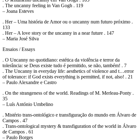
. The uncanny feeling in Van Gogh . 119
– Joana Esteves
. Her – Uma história de Amor ou o uncanny num futuro próximo .
133
. Her – A love story or the uncanny in a near future . 147
– Maria José Silva
Ensaios / Essays
. O Uncanny no quotidiano: estética da violência e terror da
tolerância: se Deus existe tudo é permitido, se não, também! . 7
. The Uncanny in everyday life: aesthetics of violence and t…error
of tolerance: if God exists everything is permitted, if not, also! . 21
– Paulo Alexandre e Castro
. On the strangeness of the world. Readings of M. Merleau-Ponty .
35
– Luís António Umbelino
. Mistério trans-ontológico e transfiguração do mundo em Álvaro de
Campos . 47
. Trans-ontological mystery & transfiguration of the world in Álvaro
de Campos . 61
– Paulo Borges