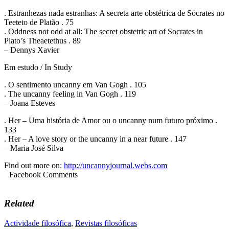
. Estranhezas nada estranhas: A secreta arte obstétrica de Sócrates no
Teeteto de Platão . 75
. Oddness not odd at all: The secret obstetric art of Socrates in
Plato’s Theaetethus . 89
– Dennys Xavier
Em estudo / In Study
. O sentimento uncanny em Van Gogh . 105
. The uncanny feeling in Van Gogh . 119
– Joana Esteves
. Her – Uma história de Amor ou o uncanny num futuro próximo .
133
. Her – A love story or the uncanny in a near future . 147
– Maria José Silva
Find out more on:
http://uncannyjournal.webs.com
Facebook Comments
Related
Actividade filosófica
,
Revistas filosóficas