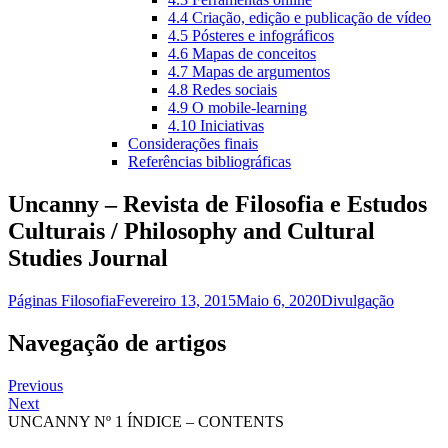
4.4 Criação, edição e publicação de vídeo
4.5 Pósteres e infográficos
4.6 Mapas de conceitos
4.7 Mapas de argumentos
4.8 Redes sociais
4.9 O mobile-learning
4.10 Iniciativas
Considerações finais
Referências bibliográficas
Uncanny – Revista de Filosofia e Estudos
Culturais / Philosophy and Cultural
Studies Journal
Páginas Filosofia
Fevereiro 13, 2015
Maio 6, 2020
Divulgação
Navegação de artigos
Previous
Next
UNCANNY Nº 1 ÍNDICE – CONTENTS