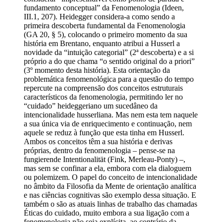
fundamento conceptual” da Fenomenologia (Ideen,
III.1, 207). Heidegger considera-a como sendo a
primeira descoberta fundamental da Fenomenologia
(GA 20, § 5), colocando o primeiro momento da sua
história em Brentano, enquanto atribui a Husserl a
novidade da “intuição categorial” (2ª descoberta) e a si
próprio a do que chama “o sentido original do a priori”
(3º momento desta história). Esta orientação da
problemática fenomenológica para a questão do tempo
repercute na compreensão dos conceitos estruturais
característicos da fenomenologia, permitindo ler no
“cuidado” heideggeriano um sucedâneo da
intencionalidade husserliana. Mas nem esta tem naquele
a sua única via de enriquecimento e continuação, nem
aquele se reduz à função que esta tinha em Husserl.
Ambos os conceitos têm a sua história e derivas
próprias, dentro da fenomenologia – pense-se na
fungierende Intentionalität (Fink, Merleau-Ponty) –,
mas sem se confinar a ela, embora com ela dialoguem
ou polemizem. O papel do conceito de intencionalidade
no âmbito da Filosofia da Mente de orientação analítica
e nas ciências cognitivas são exemplo dessa situação. E
também o são as atuais linhas de trabalho das chamadas
Éticas do cuidado, muito embora a sua ligação com a
fenomenologia não seja explícita, ao contrário da