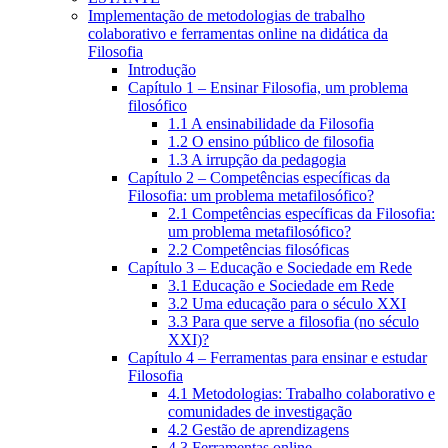
Implementação de metodologias de trabalho
colaborativo e ferramentas online na didática da
Filosofia
Introdução
Capítulo 1 – Ensinar Filosofia, um problema
filosófico
1.1 A ensinabilidade da Filosofia
1.2 O ensino público de filosofia
1.3 A irrupção da pedagogia
Capítulo 2 – Competências específicas da
Filosofia: um problema metafilosófico?
2.1 Competências específicas da Filosofia:
um problema metafilosófico?
2.2 Competências filosóficas
Capítulo 3 – Educação e Sociedade em Rede
3.1 Educação e Sociedade em Rede
3.2 Uma educação para o século XXI
3.3 Para que serve a filosofia (no século
XXI)?
Capítulo 4 – Ferramentas para ensinar e estudar
Filosofia
4.1 Metodologias: Trabalho colaborativo e
comunidades de investigação
4.2 Gestão de aprendizagens
4.3 Ferramentas online