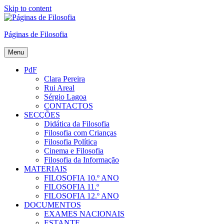
Skip to content
Páginas de Filosofia
Menu
PdF
Clara Pereira
Rui Areal
Sérgio Lagoa
CONTACTOS
SECÇÕES
Didática da Filosofia
Filosofia com Crianças
Filosofia Política
Cinema e Filosofia
Filosofia da Informação
MATERIAIS
FILOSOFIA 10.º ANO
FILOSOFIA 11.º
FILOSOFIA 12.º ANO
DOCUMENTOS
EXAMES NACIONAIS
ESTANTE