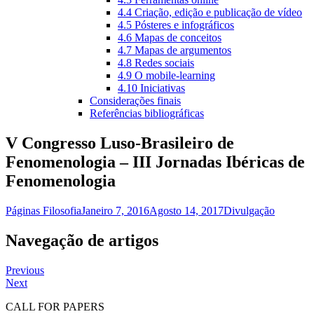
4.4 Criação, edição e publicação de vídeo
4.5 Pósteres e infográficos
4.6 Mapas de conceitos
4.7 Mapas de argumentos
4.8 Redes sociais
4.9 O mobile-learning
4.10 Iniciativas
Considerações finais
Referências bibliográficas
V Congresso Luso-Brasileiro de
Fenomenologia – III Jornadas Ibéricas de
Fenomenologia
Páginas Filosofia
Janeiro 7, 2016
Agosto 14, 2017
Divulgação
Navegação de artigos
Previous
Next
CALL FOR PAPERS