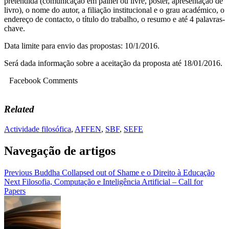
pretendida (comunicação em painel ou livre, poster, apresentação de
livro), o nome do autor, a filiação institucional e o grau académico, o
endereço de contacto, o título do trabalho, o resumo e até 4 palavras-
chave.
Data limite para envio das propostas: 10/1/2016.
Será dada informação sobre a aceitação da proposta até 18/01/2016.
Facebook Comments
Related
Actividade filosófica
,
AFFEN
,
SBF
,
SEFE
Navegação de artigos
Previous
Buddha Collapsed out of Shame e o Direito à Educação
Next
Filosofia, Computação e Inteligência Artificial – Call for
Papers