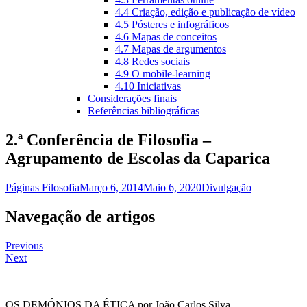
4.4 Criação, edição e publicação de vídeo
4.5 Pósteres e infográficos
4.6 Mapas de conceitos
4.7 Mapas de argumentos
4.8 Redes sociais
4.9 O mobile-learning
4.10 Iniciativas
Considerações finais
Referências bibliográficas
2.ª Conferência de Filosofia –
Agrupamento de Escolas da Caparica
Páginas Filosofia
Março 6, 2014
Maio 6, 2020
Divulgação
Navegação de artigos
Previous
Next
OS DEMÓNIOS DA ÉTICA por João Carlos Silva