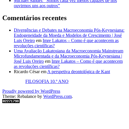
Michael Sandel: “Somos cada vez menos capazes de nos
ouvirmos uns aos outros”
Comentários recentes
Divergências e Debates na Macroeconomia Pós-Keynesiana:
Endogeneidade da Moeda e Modelos de Crescimento | José
Luis Oreiro
em
Imre Lakatos – Como é que acontecem as
revoluções científicas?
Uma Avaliação Lakatosiana da Macroeconomia Mainstream
Microfundamentada e da Macroeconomia Pós-Keynesiana |
José Luis Oreiro
em
Imre Lakatos – Como é que acontecem
as revoluções científicas?
Ricardo César
em
A perspetiva deontológica de Kant
FILOSOFIA 10.º ANO
Proudly powered by WordPress
Theme: Rebalance by
WordPress.com
.