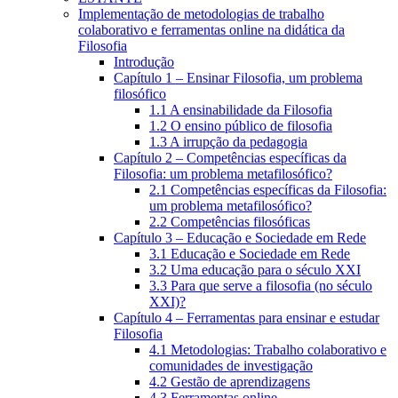
Implementação de metodologias de trabalho
colaborativo e ferramentas online na didática da
Filosofia
Introdução
Capítulo 1 – Ensinar Filosofia, um problema
filosófico
1.1 A ensinabilidade da Filosofia
1.2 O ensino público de filosofia
1.3 A irrupção da pedagogia
Capítulo 2 – Competências específicas da
Filosofia: um problema metafilosófico?
2.1 Competências específicas da Filosofia:
um problema metafilosófico?
2.2 Competências filosóficas
Capítulo 3 – Educação e Sociedade em Rede
3.1 Educação e Sociedade em Rede
3.2 Uma educação para o século XXI
3.3 Para que serve a filosofia (no século
XXI)?
Capítulo 4 – Ferramentas para ensinar e estudar
Filosofia
4.1 Metodologias: Trabalho colaborativo e
comunidades de investigação
4.2 Gestão de aprendizagens
4.3 Ferramentas online