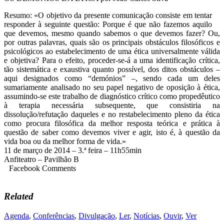
Resumo: «O objetivo da presente comunicação consiste em tentar
responder à seguinte questão: Porque é que não fazemos aquilo
que devemos, mesmo quando sabemos o que devemos fazer? Ou,
por outras palavras, quais são os principais obstáculos filosóficos e
psicológicos ao estabelecimento de uma ética universalmente válida
e objetiva? Para o efeito, proceder-se-á a uma identificação crítica,
tão sistemática e exaustiva quanto possível, dos ditos obstáculos –
aqui designados como “demónios” –, sendo cada um deles
sumariamente analisado no seu papel negativo de oposição à ética,
assumindo-se este trabalho de diagnóstico crítico como propedêutico
à terapia necessária subsequente, que consistiria na
dissolução/refutação daqueles e no restabelecimento pleno da ética
como procura filosófica da melhor resposta teórica e prática à
questão de saber como devemos viver e agir, isto é, à questão da
vida boa ou da melhor forma de vida.»
11 de março de 2014 – 3.ª feira – 11h55min
Anfiteatro – Pavilhão B
Facebook Comments
Related
Agenda
,
Conferências
,
Divulgação
,
Ler
,
Notícias
,
Ouvir
,
Ver