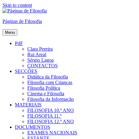
Skip to content
Páginas de Filosofia
Menu
PdF
Clara Pereira
Rui Areal
Sérgio Lagoa
CONTACTOS
SECÇÕES
Didática da Filosofia
Filosofia com Crianças
Filosofia Política
Cinema e Filosofia
Filosofia da Informação
MATERIAIS
FILOSOFIA 10.º ANO
FILOSOFIA 11.º
FILOSOFIA 12.º ANO
DOCUMENTOS
EXAMES NACIONAIS
ESTANTE