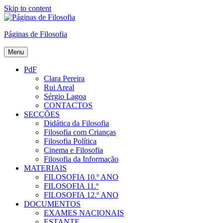
Skip to content
Páginas de Filosofia
Menu
PdF
Clara Pereira
Rui Areal
Sérgio Lagoa
CONTACTOS
SECÇÕES
Didática da Filosofia
Filosofia com Crianças
Filosofia Política
Cinema e Filosofia
Filosofia da Informação
MATERIAIS
FILOSOFIA 10.º ANO
FILOSOFIA 11.º
FILOSOFIA 12.º ANO
DOCUMENTOS
EXAMES NACIONAIS
ESTANTE