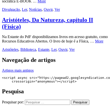
socrática E-BOOK …
More
Divulgação
,
Ler
,
Notícias
,
Ouvir
,
Ver
Aristóteles, Da Natureza, capítulo II
(Física)
Na Estante do PdF disponibilizamos livros em acesso gratuito, como
Recursos Educativos Abertos. O livro de hoje é a Física, …
More
Aristóteles
,
Biblioteca
,
Estante
,
Ler
,
Ouvir
,
Ver
Navegação de artigos
Artigos mais antigos
<script async src="https://pagead2.googlesyndication.co
     crossorigin="anonymous"></script>
Pesquisa
Pesquisar por: