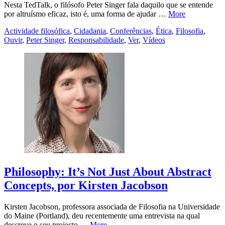
Nesta TedTalk, o filósofo Peter Singer fala daquilo que se entende
por altruísmo eficaz, isto é, uma forma de ajudar …
More
Actividade filosófica
,
Cidadania
,
Conferências
,
Ética
,
Filosofia
,
Ouvir
,
Peter Singer
,
Responsabilidade
,
Ver
,
Vídeos
Philosophy: It’s Not Just About Abstract
Concepts, por Kirsten Jacobson
Kirsten Jacobson, professora associada de Filosofia na Universidade
do Maine (Portland), deu recentemente uma entrevista na qual
descreve o seu projecto …
More