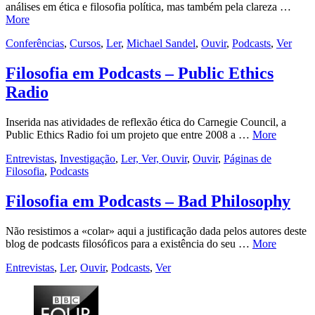
análises em ética e filosofia política, mas também pela clareza …
More
Conferências
,
Cursos
,
Ler
,
Michael Sandel
,
Ouvir
,
Podcasts
,
Ver
Filosofia em Podcasts – Public Ethics
Radio
Inserida nas atividades de reflexão ética do Carnegie Council, a
Public Ethics Radio foi um projeto que entre 2008 a …
More
Entrevistas
,
Investigação
,
Ler, Ver, Ouvir
,
Ouvir
,
Páginas de
Filosofia
,
Podcasts
Filosofia em Podcasts – Bad Philosophy
Não resistimos a «colar» aqui a justificação dada pelos autores deste
blog de podcasts filosóficos para a existência do seu …
More
Entrevistas
,
Ler
,
Ouvir
,
Podcasts
,
Ver