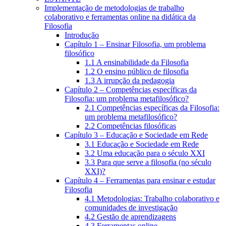
Implementação de metodologias de trabalho
colaborativo e ferramentas online na didática da
Filosofia
Introdução
Capítulo 1 – Ensinar Filosofia, um problema
filosófico
1.1 A ensinabilidade da Filosofia
1.2 O ensino público de filosofia
1.3 A irrupção da pedagogia
Capítulo 2 – Competências específicas da
Filosofia: um problema metafilosófico?
2.1 Competências específicas da Filosofia:
um problema metafilosófico?
2.2 Competências filosóficas
Capítulo 3 – Educação e Sociedade em Rede
3.1 Educação e Sociedade em Rede
3.2 Uma educação para o século XXI
3.3 Para que serve a filosofia (no século
XXI)?
Capítulo 4 – Ferramentas para ensinar e estudar
Filosofia
4.1 Metodologias: Trabalho colaborativo e
comunidades de investigação
4.2 Gestão de aprendizagens
4.3 Ferramentas online