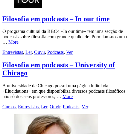
Filosofia em podcasts – In our time
O programa cultural da BBC4 «In our time» tem uma secção de
podcasts sobre filosofia com grande qualidade. Permitam-nos uma
…
More
Entrevistas
,
Ler
,
Ouvir
,
Podcasts
,
Ver
Filosofia em podcasts – University of
Chicago
A universidade de Chicago possui uma página intitulada
«Elucidations» em que disponibiliza diversos podcasts filosóficos
não só dos seus professores, …
More
Cursos
,
Entrevistas
,
Ler
,
Ouvir
,
Podcasts
,
Ver