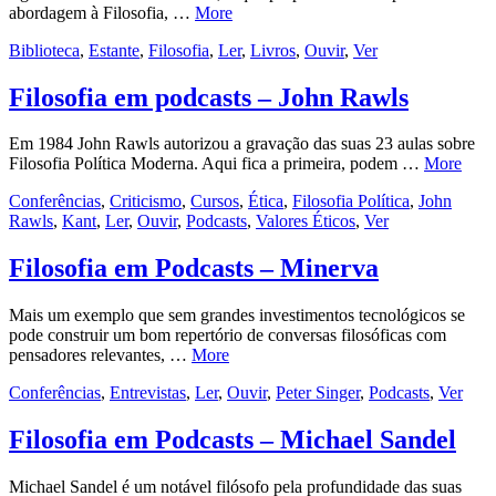
abordagem à Filosofia, …
More
Biblioteca
,
Estante
,
Filosofia
,
Ler
,
Livros
,
Ouvir
,
Ver
Filosofia em podcasts – John Rawls
Em 1984 John Rawls autorizou a gravação das suas 23 aulas sobre
Filosofia Política Moderna. Aqui fica a primeira, podem …
More
Conferências
,
Criticismo
,
Cursos
,
Ética
,
Filosofia Política
,
John
Rawls
,
Kant
,
Ler
,
Ouvir
,
Podcasts
,
Valores Éticos
,
Ver
Filosofia em Podcasts – Minerva
Mais um exemplo que sem grandes investimentos tecnológicos se
pode construir um bom repertório de conversas filosóficas com
pensadores relevantes, …
More
Conferências
,
Entrevistas
,
Ler
,
Ouvir
,
Peter Singer
,
Podcasts
,
Ver
Filosofia em Podcasts – Michael Sandel
Michael Sandel é um notável filósofo pela profundidade das suas