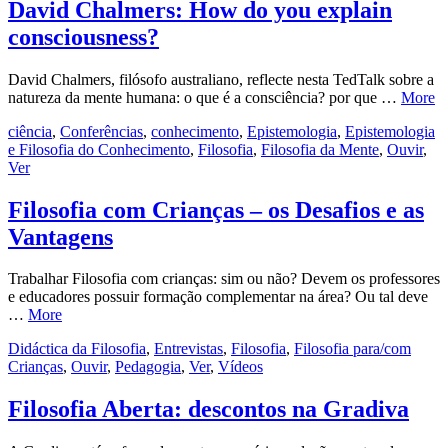
David Chalmers: How do you explain
consciousness?
David Chalmers, filósofo australiano, reflecte nesta TedTalk sobre a
natureza da mente humana: o que é a consciência? por que …
More
ciência
,
Conferências
,
conhecimento
,
Epistemologia
,
Epistemologia
e Filosofia do Conhecimento
,
Filosofia
,
Filosofia da Mente
,
Ouvir
,
Ver
Filosofia com Crianças – os Desafios e as
Vantagens
Trabalhar Filosofia com crianças: sim ou não? Devem os professores
e educadores possuir formação complementar na área? Ou tal deve
…
More
Didáctica da Filosofia
,
Entrevistas
,
Filosofia
,
Filosofia para/com
Crianças
,
Ouvir
,
Pedagogia
,
Ver
,
Vídeos
Filosofia Aberta: descontos na Gradiva