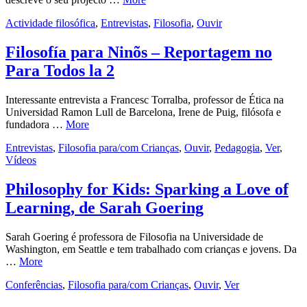
Actividade filosófica
,
Entrevistas
,
Filosofia
,
Ouvir
Filosofía para Ninõs – Reportagem no
Para Todos la 2
Interessante entrevista a Francesc Torralba, professor de Ética na
Universidad Ramon Lull de Barcelona, Irene de Puig, filósofa e
fundadora …
More
Entrevistas
,
Filosofia para/com Crianças
,
Ouvir
,
Pedagogia
,
Ver
,
Vídeos
Philosophy for Kids: Sparking a Love of
Learning, de Sarah Goering
Sarah Goering é professora de Filosofia na Universidade de
Washington, em Seattle e tem trabalhado com crianças e jovens. Da
…
More
Conferências
,
Filosofia para/com Crianças
,
Ouvir
,
Ver