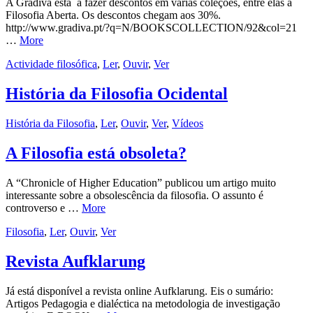
A Gradiva está a fazer descontos em várias coleções, entre elas a
Filosofia Aberta. Os descontos chegam aos 30%.
http://www.gradiva.pt/?q=N/BOOKSCOLLECTION/92&col=21
…
More
Actividade filosófica
,
Ler
,
Ouvir
,
Ver
História da Filosofia Ocidental
História da Filosofia
,
Ler
,
Ouvir
,
Ver
,
Vídeos
A Filosofia está obsoleta?
A “Chronicle of Higher Education” publicou um artigo muito
interessante sobre a obsolescência da filosofia. O assunto é
controverso e …
More
Filosofia
,
Ler
,
Ouvir
,
Ver
Revista Aufklarung
Já está disponível a revista online Aufklarung. Eis o sumário:
Artigos Pedagogia e dialéctica na metodologia de investigação