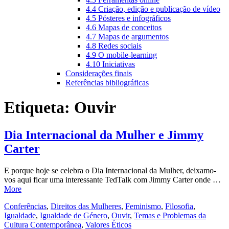
4.4 Criação, edição e publicação de vídeo
4.5 Pósteres e infográficos
4.6 Mapas de conceitos
4.7 Mapas de argumentos
4.8 Redes sociais
4.9 O mobile-learning
4.10 Iniciativas
Considerações finais
Referências bibliográficas
Etiqueta:
Ouvir
Dia Internacional da Mulher e Jimmy
Carter
E porque hoje se celebra o Dia Internacional da Mulher, deixamo-
vos aqui ficar uma interessante TedTalk com Jimmy Carter onde …
More
Conferências
,
Direitos das Mulheres
,
Feminismo
,
Filosofia
,
Igualdade
,
Igualdade de Género
,
Ouvir
,
Temas e Problemas da
Cultura Contemporânea
,
Valores Éticos