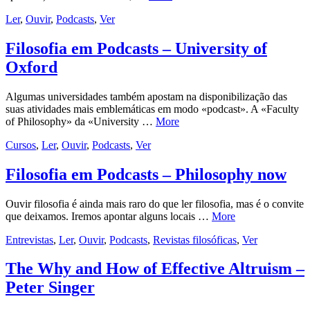
Ler
,
Ouvir
,
Podcasts
,
Ver
Filosofia em Podcasts – University of
Oxford
Algumas universidades também apostam na disponibilização das
suas atividades mais emblemáticas em modo «podcast». A «Faculty
of Philosophy» da «University …
More
Cursos
,
Ler
,
Ouvir
,
Podcasts
,
Ver
Filosofia em Podcasts – Philosophy now
Ouvir filosofia é ainda mais raro do que ler filosofia, mas é o convite
que deixamos. Iremos apontar alguns locais …
More
Entrevistas
,
Ler
,
Ouvir
,
Podcasts
,
Revistas filosóficas
,
Ver
The Why and How of Effective Altruism –
Peter Singer