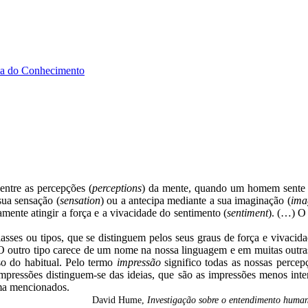
ia do Conhecimento
entre as percepções (
perceptions
) da mente, quando um homem sente 
sua sensação (
sensation
) ou a antecipa mediante a sua imaginação (
ima
ente atingir a força e a vivacidade do sentimento (
sentiment
). (…) O
asses ou tipos, que se distinguem pelos seus graus de força e vivacid
O outro tipo carece de um nome na nossa linguagem e em muitas out
so do habitual. Pelo termo
impressão
significo todas as nossas perce
ressões distinguem-se das ideias, que são as impressões menos inte
ma mencionados.
David Hume,
Investigação sobre o entendimento huma