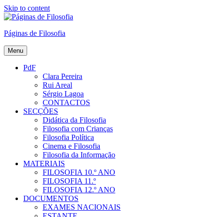
Skip to content
Páginas de Filosofia
Menu
PdF
Clara Pereira
Rui Areal
Sérgio Lagoa
CONTACTOS
SECÇÕES
Didática da Filosofia
Filosofia com Crianças
Filosofia Política
Cinema e Filosofia
Filosofia da Informação
MATERIAIS
FILOSOFIA 10.º ANO
FILOSOFIA 11.º
FILOSOFIA 12.º ANO
DOCUMENTOS
EXAMES NACIONAIS
ESTANTE