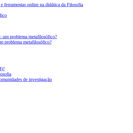
 ferramentas online na didática da Filosofia
fico
a: um problema metafilosófico?
um problema metafilosófico?
I)?
losofia
comunidades de investigação