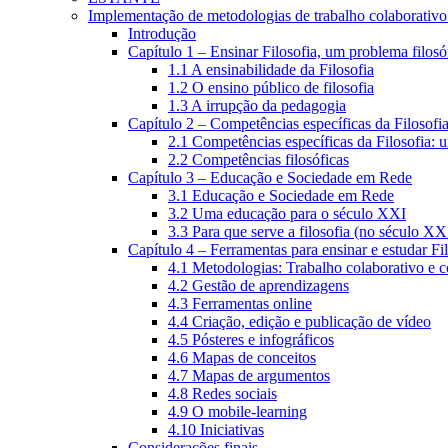
Implementação de metodologias de trabalho colaborativo e
Introdução
Capítulo 1 – Ensinar Filosofia, um problema filosó
1.1 A ensinabilidade da Filosofia
1.2 O ensino público de filosofia
1.3 A irrupção da pedagogia
Capítulo 2 – Competências específicas da Filosofi
2.1 Competências específicas da Filosofia: 
2.2 Competências filosóficas
Capítulo 3 – Educação e Sociedade em Rede
3.1 Educação e Sociedade em Rede
3.2 Uma educação para o século XXI
3.3 Para que serve a filosofia (no século XX
Capítulo 4 – Ferramentas para ensinar e estudar Fi
4.1 Metodologias: Trabalho colaborativo e 
4.2 Gestão de aprendizagens
4.3 Ferramentas online
4.4 Criação, edição e publicação de vídeo
4.5 Pósteres e infográficos
4.6 Mapas de conceitos
4.7 Mapas de argumentos
4.8 Redes sociais
4.9 O mobile-learning
4.10 Iniciativas
Considerações finais