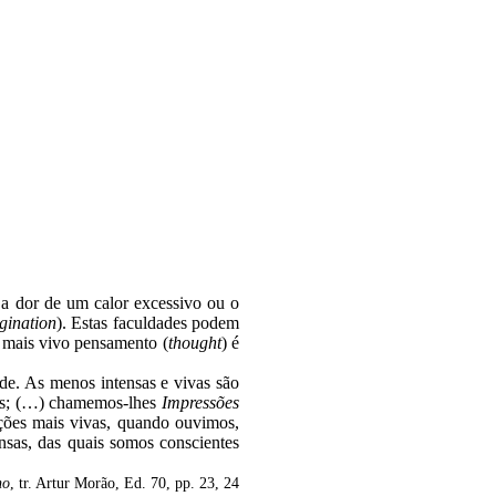
a dor de um calor excessivo ou o
gination
). Estas faculdades podem
 mais vivo pensamento (
thought
) é
ade. As menos intensas e vivas são
ras; (…) chamemos-lhes
Impressões
pções mais vivas, quando ouvimos,
nsas, das quais somos conscientes
no
, tr. Artur Morão, Ed. 70, pp. 23, 24