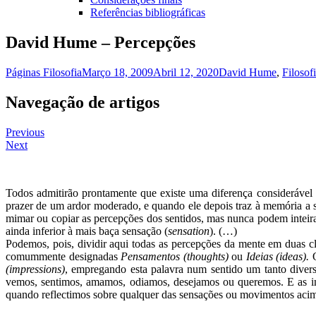
Referências bibliográficas
David Hume – Percepções
Páginas Filosofia
Março 18, 2009
Abril 12, 2020
David Hume
,
Filosof
Navegação de artigos
Previous
Next
Todos admitirão prontamente que existe uma diferença considerável 
prazer de um ardor moderado, e quando ele depois traz à memória a 
mimar ou copiar as percepções dos sentidos, mas nunca podem inteiram
ainda inferior à mais baça sensação (
sensation
). (…)
Podemos, pois, dividir aqui todas as percepções da mente em duas cl
comummente designadas
Pensamentos (thoughts)
ou
Ideias (ideas).
(impressions)
, empregando esta palavra num sentido um tanto diver
vemos, sentimos, amamos, odiamos, desejamos ou queremos. E as imp
quando reflectimos sobre qualquer das sensações ou movimentos aci