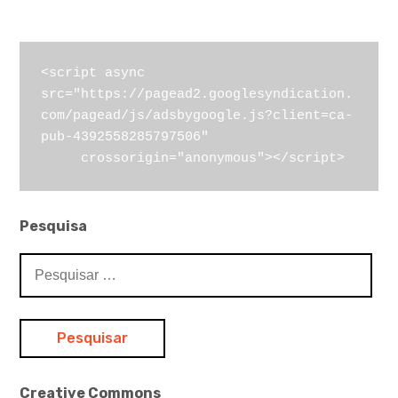
<script async 
src="https://pagead2.googlesyndication.
com/pagead/js/adsbygoogle.js?client=ca-
pub-4392558285797506"

     crossorigin="anonymous"></script>
Pesquisa
Pesquisar
por:
Creative Commons