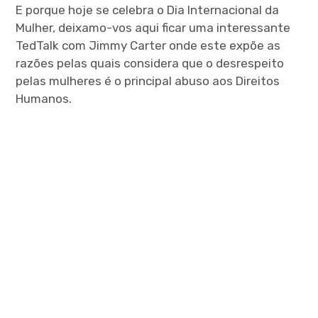
menu
E porque hoje se celebra o Dia Internacional da
Mulher, deixamo-vos aqui ficar uma interessante
TedTalk com Jimmy Carter onde este expõe as
razões pelas quais considera que o desrespeito
pelas mulheres é o principal abuso aos Direitos
expan
Humanos.
child
menu
expan
child
menu
expan
child
menu
expan
child
menu