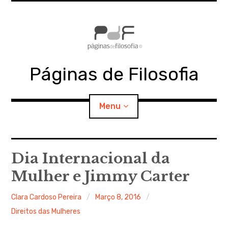
Skip
to
content
Páginas de Filosofia
Menu
expan
PdF
child
Dia Internacional da
menu
Mulher e Jimmy Carter
expan
SECÇÕES
child
menu
Clara Cardoso Pereira
Março 8, 2016
expan
MATERIAIS
child
menu
Direitos das Mulheres
expan
DOCUMENTOS
child