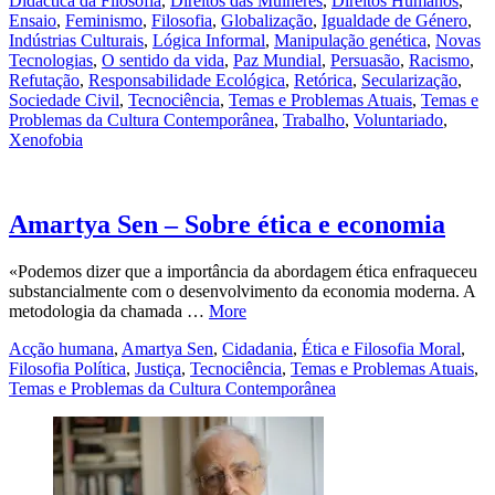
Didáctica da Filosofia
,
Direitos das Mulheres
,
Direitos Humanos
,
Ensaio
,
Feminismo
,
Filosofia
,
Globalização
,
Igualdade de Género
,
Indústrias Culturais
,
Lógica Informal
,
Manipulação genética
,
Novas
Tecnologias
,
O sentido da vida
,
Paz Mundial
,
Persuasão
,
Racismo
,
Refutação
,
Responsabilidade Ecológica
,
Retórica
,
Secularização
,
Sociedade Civil
,
Tecnociência
,
Temas e Problemas Atuais
,
Temas e
Problemas da Cultura Contemporânea
,
Trabalho
,
Voluntariado
,
Xenofobia
Amartya Sen – Sobre ética e economia
«Podemos dizer que a importância da abordagem ética enfraqueceu
substancialmente com o desenvolvimento da economia moderna. A
metodologia da chamada …
More
Acção humana
,
Amartya Sen
,
Cidadania
,
Ética e Filosofia Moral
,
Filosofia Política
,
Justiça
,
Tecnociência
,
Temas e Problemas Atuais
,
Temas e Problemas da Cultura Contemporânea