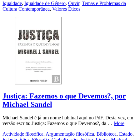
Igualdade
,
Igualdade de Género
,
Ouvir
,
Temas e Problemas da
Cultura Contemporânea
,
Valores Éticos
Justiça: Fazemos o que Devemos?, por
Michael Sandel
Michael Sandel é já um nome habitual aqui no PdF. Desta vez, em
versão escrita: Justiça: Fazemos o que Devemos?, da …
More
Actividade filosófica
,
Argumentação filosófica
,
Biblioteca
,
Estado
,
Estante
,
Ética
,
Filosofia
,
Globalização
,
Justiça
,
Livros
,
Michael