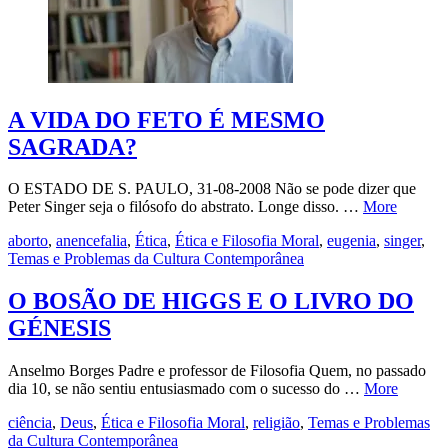
A VIDA DO FETO É MESMO
SAGRADA?
O ESTADO DE S. PAULO, 31-08-2008 Não se pode dizer que
Peter Singer seja o filósofo do abstrato. Longe disso. …
More
aborto
,
anencefalia
,
Ética
,
Ética e Filosofia Moral
,
eugenia
,
singer
,
Temas e Problemas da Cultura Contemporânea
O BOSÃO DE HIGGS E O LIVRO DO
GÉNESIS
Anselmo Borges Padre e professor de Filosofia Quem, no passado
dia 10, se não sentiu entusiasmado com o sucesso do …
More
ciência
,
Deus
,
Ética e Filosofia Moral
,
religião
,
Temas e Problemas
da Cultura Contemporânea