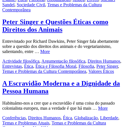
Sandel
,
Sociedade Civil
,
Temas e Problemas da Cultura
Contemporânea
Peter Singer e Questões Éticas como
Direitos dos Animais
Entrevistado por Richard Dawkins, Peter Singer fala abertamente
sobre a questão dos direitos dos animais e do vegetarianismo,
salientando, entre …
More
Actividade filosófica
,
Argumentação filosófica
,
Direitos Humanos
,
Entrevistas
,
Ética
,
Ética e Filosofia Moral
,
Filosofia
,
Peter Singer
,
Temas e Problemas da Cultura Contemporânea
,
Valores Éticos
A Escravidão Moderna e a Dignidade da
Pessoa Humana
Habituámo-nos a crer que a escravidão é uma coisa do passado
colonialista europeu, mas a verdade é que há mais …
More
Conferências
,
Direitos Humanos
,
Ética
,
Globalização
,
Liberdade
,
Temas e Problemas Atuais
,
Temas e Problemas da Cultura