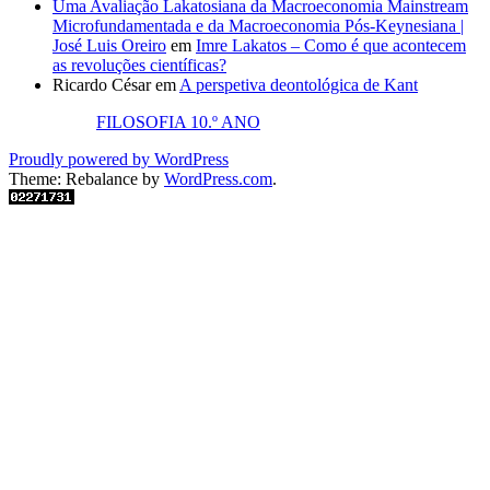
Uma Avaliação Lakatosiana da Macroeconomia Mainstream
Microfundamentada e da Macroeconomia Pós-Keynesiana |
José Luis Oreiro
em
Imre Lakatos – Como é que acontecem
as revoluções científicas?
Ricardo César
em
A perspetiva deontológica de Kant
FILOSOFIA 10.º ANO
Proudly powered by WordPress
Theme: Rebalance by
WordPress.com
.