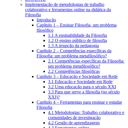
Implementação de metodologias de trabalho
colaborativo e ferramentas online na didática da
Filosofia
Introdução
Capítulo 1 – Ensinar Filosofia, um problema
filosófico
1.1 A ensinabilidade da Filosofia
1.2 O ensino público de filosofia
1.3 A irrupção da pedagogia
Capítulo 2 – Competências específicas da
Filosofia: um problema metafilosófico?
2.1 Competências específicas da Filosofia:
um problema metafilosófico?
2.2 Competências filosóficas
Capítulo 3 – Educação e Sociedade em Rede
3.1 Educação e Sociedade em Rede
3.2 Uma educação para o século XXI
3.3 Para que serve a filosofia (no século
XXI)?
Capítulo 4 – Ferramentas para ensinar e estudar
Filosofia
4.1 Metodologias: Trabalho colaborativo e
comunidades de investigação
4.2 Gestão de aprendizagens
4.3 Ferramentas online