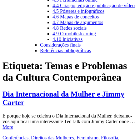
4.4 Criação, edição e publicação de vídeo
4.5 Pósteres e infográficos
4.6 Mapas de conceitos
4.7 Mapas de argumentos
4.8 Redes sociais
4.9 O mobile-learning
4.10 Iniciativas
Considerações finais
Referências bibliográficas
Etiqueta:
Temas e Problemas
da Cultura Contemporânea
Dia Internacional da Mulher e Jimmy
Carter
E porque hoje se celebra o Dia Internacional da Mulher, deixamo-
vos aqui ficar uma interessante TedTalk com Jimmy Carter onde …
More
Conferências
,
Direitos das Mulheres
,
Feminismo
,
Filosofia
,