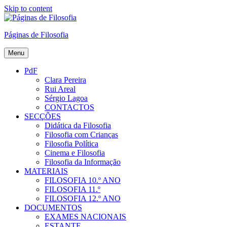
Skip to content
Páginas de Filosofia
Menu
PdF
Clara Pereira
Rui Areal
Sérgio Lagoa
CONTACTOS
SECÇÕES
Didática da Filosofia
Filosofia com Crianças
Filosofia Política
Cinema e Filosofia
Filosofia da Informação
MATERIAIS
FILOSOFIA 10.º ANO
FILOSOFIA 11.º
FILOSOFIA 12.º ANO
DOCUMENTOS
EXAMES NACIONAIS
ESTANTE