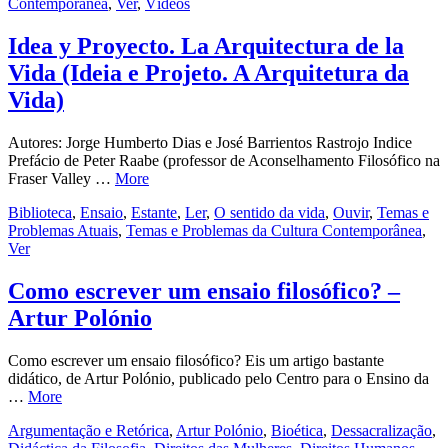
Contemporânea
,
Ver
,
Vídeos
Idea y Proyecto. La Arquitectura de la
Vida (Ideia e Projeto. A Arquitetura da
Vida)
Autores: Jorge Humberto Dias e José Barrientos Rastrojo Indice
Prefácio de Peter Raabe (professor de Aconselhamento Filosófico na
Fraser Valley …
More
Biblioteca
,
Ensaio
,
Estante
,
Ler
,
O sentido da vida
,
Ouvir
,
Temas e
Problemas Atuais
,
Temas e Problemas da Cultura Contemporânea
,
Ver
Como escrever um ensaio filosófico? –
Artur Polónio
Como escrever um ensaio filosófico? Eis um artigo bastante
didático, de Artur Polónio, publicado pelo Centro para o Ensino da
…
More
Argumentação e Retórica
,
Artur Polónio
,
Bioética
,
Dessacralização
,