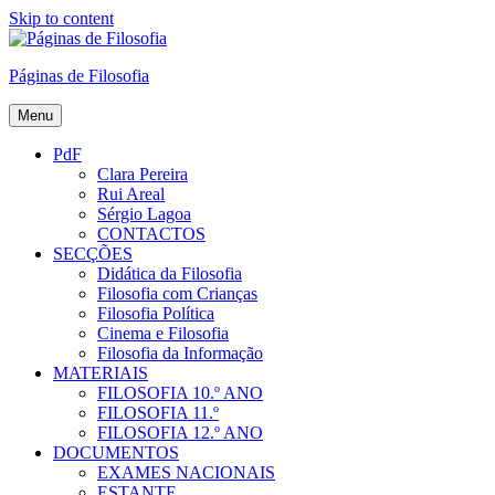
Skip to content
Páginas de Filosofia
Menu
PdF
Clara Pereira
Rui Areal
Sérgio Lagoa
CONTACTOS
SECÇÕES
Didática da Filosofia
Filosofia com Crianças
Filosofia Política
Cinema e Filosofia
Filosofia da Informação
MATERIAIS
FILOSOFIA 10.º ANO
FILOSOFIA 11.º
FILOSOFIA 12.º ANO
DOCUMENTOS
EXAMES NACIONAIS
ESTANTE