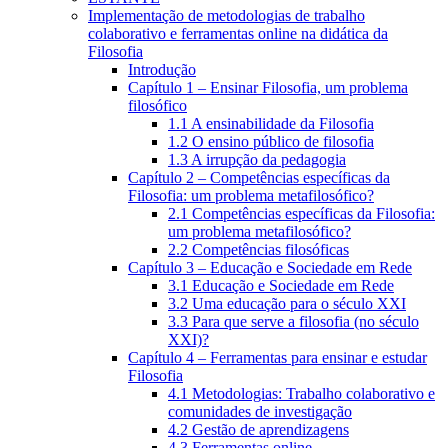
Implementação de metodologias de trabalho
colaborativo e ferramentas online na didática da
Filosofia
Introdução
Capítulo 1 – Ensinar Filosofia, um problema
filosófico
1.1 A ensinabilidade da Filosofia
1.2 O ensino público de filosofia
1.3 A irrupção da pedagogia
Capítulo 2 – Competências específicas da
Filosofia: um problema metafilosófico?
2.1 Competências específicas da Filosofia:
um problema metafilosófico?
2.2 Competências filosóficas
Capítulo 3 – Educação e Sociedade em Rede
3.1 Educação e Sociedade em Rede
3.2 Uma educação para o século XXI
3.3 Para que serve a filosofia (no século
XXI)?
Capítulo 4 – Ferramentas para ensinar e estudar
Filosofia
4.1 Metodologias: Trabalho colaborativo e
comunidades de investigação
4.2 Gestão de aprendizagens
4.3 Ferramentas online