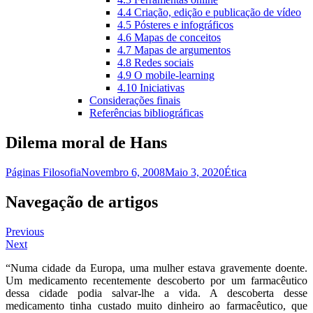
4.4 Criação, edição e publicação de vídeo
4.5 Pósteres e infográficos
4.6 Mapas de conceitos
4.7 Mapas de argumentos
4.8 Redes sociais
4.9 O mobile-learning
4.10 Iniciativas
Considerações finais
Referências bibliográficas
Dilema moral de Hans
Páginas Filosofia
Novembro 6, 2008
Maio 3, 2020
Ética
Navegação de artigos
Previous
Next
“Numa cidade da Europa, uma mulher estava gravemente doente.
Um medicamento recentemente descoberto por um farmacêutico
dessa cidade podia salvar-lhe a vida. A descoberta desse
medicamento tinha custado muito dinheiro ao farmacêutico, que