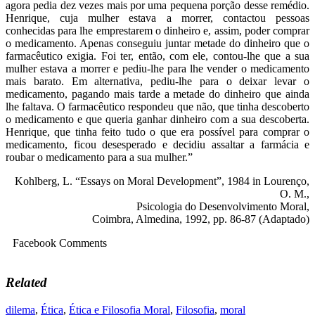
agora pedia dez vezes mais por uma pequena porção desse remédio.
Henrique, cuja mulher estava a morrer, contactou pessoas
conhecidas para lhe emprestarem o dinheiro e, assim, poder comprar
o medicamento. Apenas conseguiu juntar metade do dinheiro que o
farmacêutico exigia. Foi ter, então, com ele, contou-lhe que a sua
mulher estava a morrer e pediu-lhe para lhe vender o medicamento
mais barato. Em alternativa, pediu-lhe para o deixar levar o
medicamento, pagando mais tarde a metade do dinheiro que ainda
lhe faltava. O farmacêutico respondeu que não, que tinha descoberto
o medicamento e que queria ganhar dinheiro com a sua descoberta.
Henrique, que tinha feito tudo o que era possível para comprar o
medicamento, ficou desesperado e decidiu assaltar a farmácia e
roubar o medicamento para a sua mulher.”
Kohlberg, L. “Essays on Moral Development”, 1984 in Lourenço,
O. M.,
Psicologia do Desenvolvimento Moral,
Coimbra, Almedina, 1992, pp. 86-87 (Adaptado)
Facebook Comments
Related
dilema
,
Ética
,
Ética e Filosofia Moral
,
Filosofia
,
moral