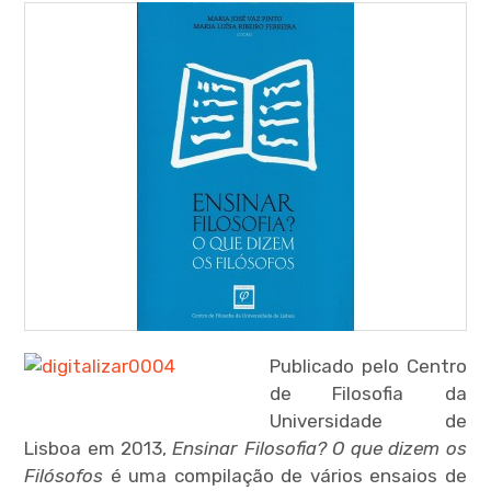
menu
expan
child
menu
expan
child
menu
Publicado pelo Centro
expan
child
de Filosofia da
menu
Universidade de
Lisboa em 2013,
Ensinar Filosofia? O que dizem os
expan
child
menu
Filósofos
é uma compilação de vários ensaios de