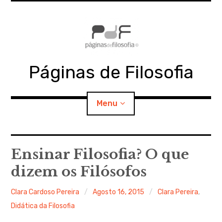
Skip
to
content
Páginas de Filosofia
Menu
expan
PdF
child
Ensinar Filosofia? O que
menu
dizem os Filósofos
expan
SECÇÕES
child
menu
Clara Cardoso Pereira
Agosto 16, 2015
Clara Pereira
,
expan
MATERIAIS
child
menu
Didática da Filosofia
expan
DOCUMENTOS
child