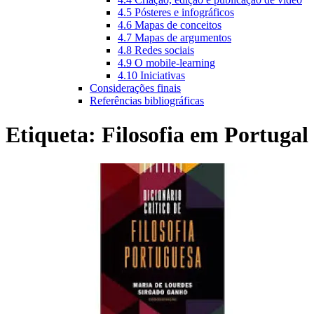
4.5 Pósteres e infográficos
4.6 Mapas de conceitos
4.7 Mapas de argumentos
4.8 Redes sociais
4.9 O mobile-learning
4.10 Iniciativas
Considerações finais
Referências bibliográficas
Etiqueta:
Filosofia em Portugal