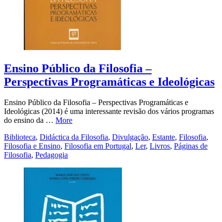
Ensino Público da Filosofia –
Perspectivas Programáticas e Ideológicas
Ensino Público da Filosofia – Perspectivas Programáticas e
Ideológicas (2014) é uma interessante revisão dos vários programas
do ensino da …
More
Biblioteca
,
Didáctica da Filosofia
,
Divulgação
,
Estante
,
Filosofia
,
Filosofia e Ensino
,
Filosofia em Portugal
,
Ler
,
Livros
,
Páginas de
Filosofia
,
Pedagogia