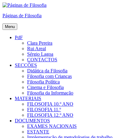
Skip
to
Páginas de Filosofia
content
Menu
PdF
Clara Pereira
Rui Areal
Sérgio Lagoa
CONTACTOS
SECÇÕES
Didática da Filosofia
Filosofia com Crianças
Filosofia Política
Cinema e Filosofia
Filosofia da Informação
MATERIAIS
FILOSOFIA 10.º ANO
FILOSOFIA 11.º
FILOSOFIA 12.º ANO
DOCUMENTOS
EXAMES NACIONAIS
ESTANTE
Implementação de metodologias de trabalho