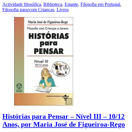
Actividade filosófica
,
Biblioteca
,
Estante
,
Filosofia em Portugal
,
Filosofia para/com Crianças
,
Livros
Histórias para Pensar – Nível III – 10/12
Anos, por Maria José de Figueiroa-Rego