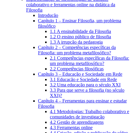
colaborativo e ferramentas online na didática da
Filosofia
Introdução
Capítulo 1 – Ensinar Filosofia, um problema
filosófico
1.1 A ensinabilidade da Filosofia
1.2 O ensino público de filosofia
1.3 A irrupção da pedagogia
Capítulo 2 – Competências específicas da
Filosofia: um problema metafilosófico?
2.1 Competências específicas da Filosofia:
um problema metafilosófico?
2.2 Competências filosóficas
Capítulo 3 – Educação e Sociedade em Rede
3.1 Educação e Sociedade em Rede
3.2 Uma educação para o século XXI
3.3 Para que serve a filosofia (no século
XXI)?
Capítulo 4 – Ferramentas para ensinar e estudar
Filosofia
4.1 Metodologias: Trabalho colaborativo e
comunidades de investigação
4.2 Gestão de aprendizagens
4.3 Ferramentas online
4.4 Criação, edição e publicação de vídeo