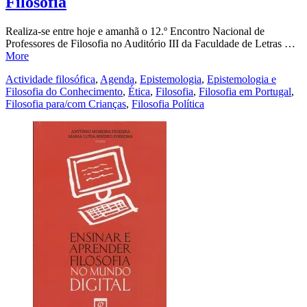
Filosofia
Realiza-se entre hoje e amanhã o 12.º Encontro Nacional de
Professores de Filosofia no Auditório III da Faculdade de Letras …
More
Actividade filosófica
,
Agenda
,
Epistemologia
,
Epistemologia e
Filosofia do Conhecimento
,
Ética
,
Filosofia
,
Filosofia em Portugal
,
Filosofia para/com Crianças
,
Filosofia Política