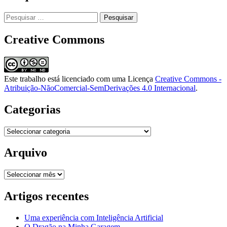
Pesquisar
por:
Creative Commons
Este trabalho está licenciado com uma Licença
Creative Commons -
Atribuição-NãoComercial-SemDerivações 4.0 Internacional
.
Categorias
Categorias
Arquivo
Arquivo
Artigos recentes
Uma experiência com Inteligência Artificial
O Dragão na Minha Garagem