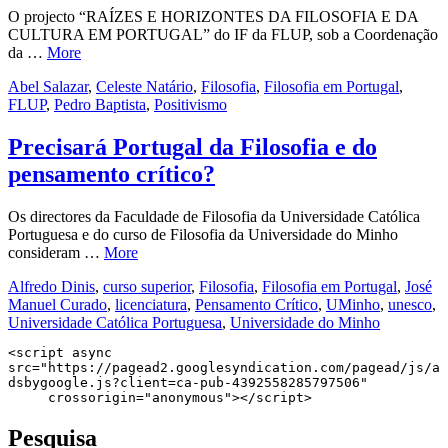
O projecto “RAÍZES E HORIZONTES DA FILOSOFIA E DA
CULTURA EM PORTUGAL” do IF da FLUP, sob a Coordenação
da …
More
Abel Salazar
,
Celeste Natário
,
Filosofia
,
Filosofia em Portugal
,
FLUP
,
Pedro Baptista
,
Positivismo
Precisará Portugal da Filosofia e do
pensamento crítico?
Os directores da Faculdade de Filosofia da Universidade Católica
Portuguesa e do curso de Filosofia da Universidade do Minho
consideram …
More
Alfredo Dinis
,
curso superior
,
Filosofia
,
Filosofia em Portugal
,
José
Manuel Curado
,
licenciatura
,
Pensamento Crítico
,
UMinho
,
unesco
,
Universidade Católica Portuguesa
,
Universidade do Minho
<script async 
src="https://pagead2.googlesyndication.com/pagead/js/a
dsbygoogle.js?client=ca-pub-4392558285797506"

     crossorigin="anonymous"></script>
Pesquisa