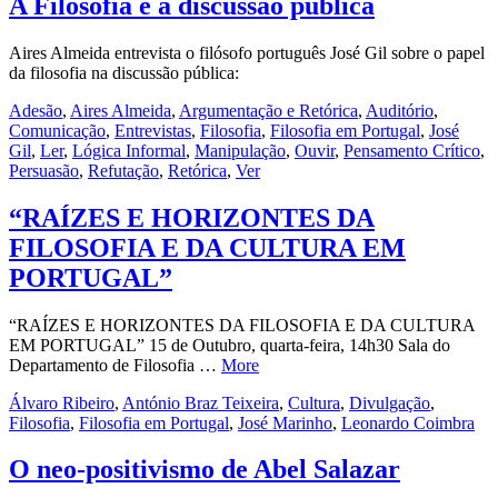
A Filosofia e a discussão pública
Aires Almeida entrevista o filósofo português José Gil sobre o papel
da filosofia na discussão pública:
Adesão
,
Aires Almeida
,
Argumentação e Retórica
,
Auditório
,
Comunicação
,
Entrevistas
,
Filosofia
,
Filosofia em Portugal
,
José
Gil
,
Ler
,
Lógica Informal
,
Manipulação
,
Ouvir
,
Pensamento Crítico
,
Persuasão
,
Refutação
,
Retórica
,
Ver
“RAÍZES E HORIZONTES DA
FILOSOFIA E DA CULTURA EM
PORTUGAL”
“RAÍZES E HORIZONTES DA FILOSOFIA E DA CULTURA
EM PORTUGAL” 15 de Outubro, quarta-feira, 14h30 Sala do
Departamento de Filosofia …
More
Álvaro Ribeiro
,
António Braz Teixeira
,
Cultura
,
Divulgação
,
Filosofia
,
Filosofia em Portugal
,
José Marinho
,
Leonardo Coimbra
O neo-positivismo de Abel Salazar