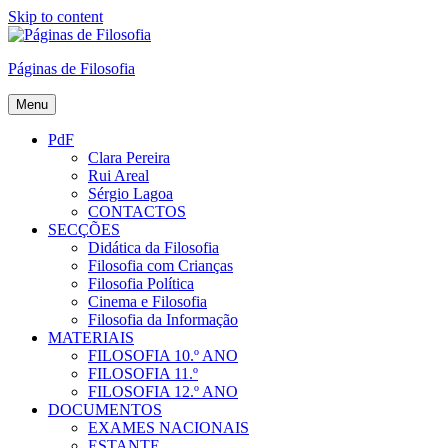
Skip to content
Páginas de Filosofia
Menu
PdF
Clara Pereira
Rui Areal
Sérgio Lagoa
CONTACTOS
SECÇÕES
Didática da Filosofia
Filosofia com Crianças
Filosofia Política
Cinema e Filosofia
Filosofia da Informação
MATERIAIS
FILOSOFIA 10.º ANO
FILOSOFIA 11.º
FILOSOFIA 12.º ANO
DOCUMENTOS
EXAMES NACIONAIS
ESTANTE