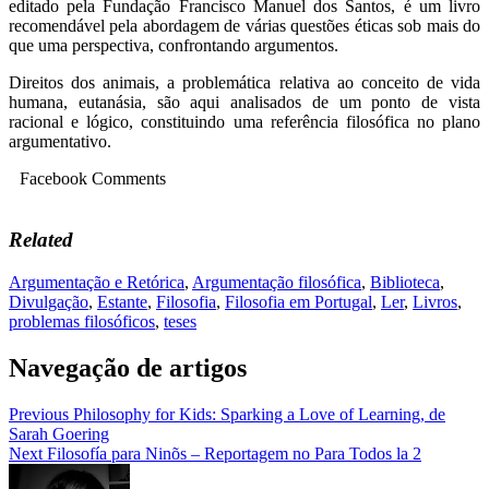
editado pela Fundação Francisco Manuel dos Santos, é um livro
recomendável pela abordagem de várias questões éticas sob mais do
que uma perspectiva, confrontando argumentos.
Direitos dos animais, a problemática relativa ao conceito de vida
humana, eutanásia, são aqui analisados de um ponto de vista
racional e lógico, constituindo uma referência filosófica no plano
argumentativo.
Facebook Comments
Related
Argumentação e Retórica
,
Argumentação filosófica
,
Biblioteca
,
Divulgação
,
Estante
,
Filosofia
,
Filosofia em Portugal
,
Ler
,
Livros
,
problemas filosóficos
,
teses
Navegação de artigos
Previous
Philosophy for Kids: Sparking a Love of Learning, de
Sarah Goering
Next
Filosofía para Ninõs – Reportagem no Para Todos la 2