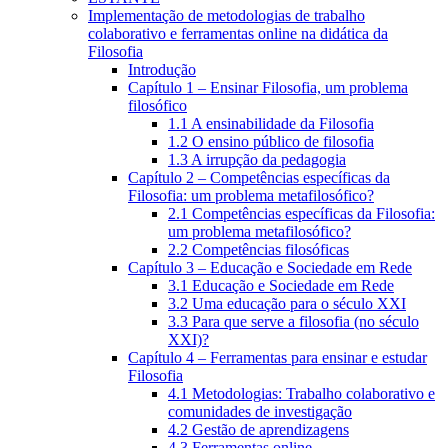
Implementação de metodologias de trabalho
colaborativo e ferramentas online na didática da
Filosofia
Introdução
Capítulo 1 – Ensinar Filosofia, um problema
filosófico
1.1 A ensinabilidade da Filosofia
1.2 O ensino público de filosofia
1.3 A irrupção da pedagogia
Capítulo 2 – Competências específicas da
Filosofia: um problema metafilosófico?
2.1 Competências específicas da Filosofia:
um problema metafilosófico?
2.2 Competências filosóficas
Capítulo 3 – Educação e Sociedade em Rede
3.1 Educação e Sociedade em Rede
3.2 Uma educação para o século XXI
3.3 Para que serve a filosofia (no século
XXI)?
Capítulo 4 – Ferramentas para ensinar e estudar
Filosofia
4.1 Metodologias: Trabalho colaborativo e
comunidades de investigação
4.2 Gestão de aprendizagens
4.3 Ferramentas online