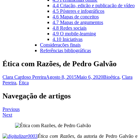
4.4 Criação, edição e publicação de vídeo
4.5 Pósteres e infográficos
4.6 Mapas de conceitos
4.7 Mapas de argumentos
4.8 Redes sociais
4.9 O mobile-learning
4.10 Iniciativas
Considerações finais
Referências bibliográficas
Ética com Razões, de Pedro Galvão
Clara Cardoso Pereira
Agosto 8, 2015
Maio 6, 2020
Bioética
,
Clara
Pereira
,
Ética
Navegação de artigos
Previous
Next
Ética com Razões
, da autoria de Pedro Galvão e