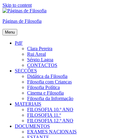
Skip to content
Páginas de Filosofia
Menu
PdF
Clara Pereira
Rui Areal
Sérgio Lagoa
CONTACTOS
SECÇÕES
Didática da Filosofia
Filosofia com Crianças
Filosofia Política
Cinema e Filosofia
Filosofia da Informação
MATERIAIS
FILOSOFIA 10.º ANO
FILOSOFIA 11.º
FILOSOFIA 12.º ANO
DOCUMENTOS
EXAMES NACIONAIS
ESTANTE