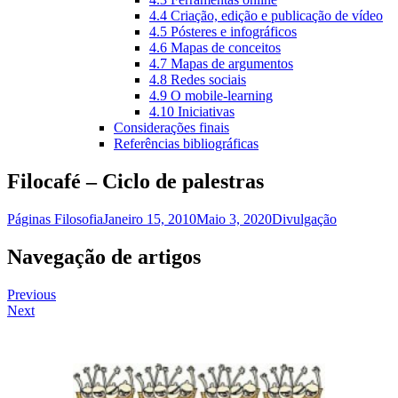
4.4 Criação, edição e publicação de vídeo
4.5 Pósteres e infográficos
4.6 Mapas de conceitos
4.7 Mapas de argumentos
4.8 Redes sociais
4.9 O mobile-learning
4.10 Iniciativas
Considerações finais
Referências bibliográficas
Filocafé – Ciclo de palestras
Páginas Filosofia
Janeiro 15, 2010
Maio 3, 2020
Divulgação
Navegação de artigos
Previous
Next