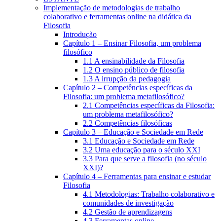
Implementação de metodologias de trabalho
colaborativo e ferramentas online na didática da
Filosofia
Introdução
Capítulo 1 – Ensinar Filosofia, um problema
filosófico
1.1 A ensinabilidade da Filosofia
1.2 O ensino público de filosofia
1.3 A irrupção da pedagogia
Capítulo 2 – Competências específicas da
Filosofia: um problema metafilosófico?
2.1 Competências específicas da Filosofia:
um problema metafilosófico?
2.2 Competências filosóficas
Capítulo 3 – Educação e Sociedade em Rede
3.1 Educação e Sociedade em Rede
3.2 Uma educação para o século XXI
3.3 Para que serve a filosofia (no século
XXI)?
Capítulo 4 – Ferramentas para ensinar e estudar
Filosofia
4.1 Metodologias: Trabalho colaborativo e
comunidades de investigação
4.2 Gestão de aprendizagens
4.3 Ferramentas online