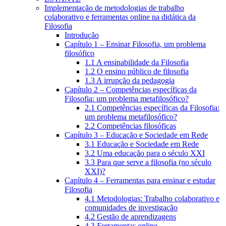
Implementação de metodologias de trabalho
colaborativo e ferramentas online na didática da
Filosofia
Introdução
Capítulo 1 – Ensinar Filosofia, um problema
filosófico
1.1 A ensinabilidade da Filosofia
1.2 O ensino público de filosofia
1.3 A irrupção da pedagogia
Capítulo 2 – Competências específicas da
Filosofia: um problema metafilosófico?
2.1 Competências específicas da Filosofia:
um problema metafilosófico?
2.2 Competências filosóficas
Capítulo 3 – Educação e Sociedade em Rede
3.1 Educação e Sociedade em Rede
3.2 Uma educação para o século XXI
3.3 Para que serve a filosofia (no século
XXI)?
Capítulo 4 – Ferramentas para ensinar e estudar
Filosofia
4.1 Metodologias: Trabalho colaborativo e
comunidades de investigação
4.2 Gestão de aprendizagens
4.3 Ferramentas online