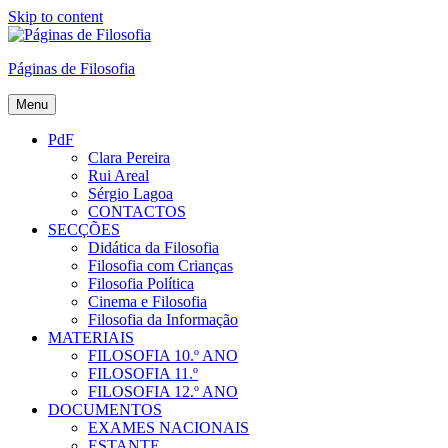
Skip to content
Páginas de Filosofia
Menu
PdF
Clara Pereira
Rui Areal
Sérgio Lagoa
CONTACTOS
SECÇÕES
Didática da Filosofia
Filosofia com Crianças
Filosofia Política
Cinema e Filosofia
Filosofia da Informação
MATERIAIS
FILOSOFIA 10.º ANO
FILOSOFIA 11.º
FILOSOFIA 12.º ANO
DOCUMENTOS
EXAMES NACIONAIS
ESTANTE