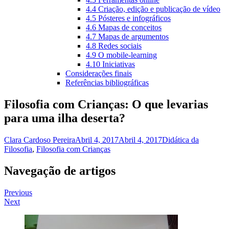
4.4 Criação, edição e publicação de vídeo
4.5 Pósteres e infográficos
4.6 Mapas de conceitos
4.7 Mapas de argumentos
4.8 Redes sociais
4.9 O mobile-learning
4.10 Iniciativas
Considerações finais
Referências bibliográficas
Filosofia com Crianças: O que levarias
para uma ilha deserta?
Clara Cardoso Pereira
Abril 4, 2017
Abril 4, 2017
Didática da
Filosofia
,
Filosofia com Crianças
Navegação de artigos
Previous
Next