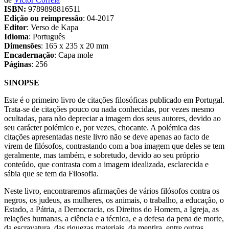
ISBN:
9789898816511
Edição ou reimpressão
:
04-2017
Editor
:
Verso de Kapa
Idioma
:
Português
Dimensões
:
165 x 235 x 20 mm
Encadernação
:
Capa mole
Páginas
:
256
SINOPSE
Este é o primeiro livro de citações filosóficas publicado em Portugal.
Trata-se de citações pouco ou nada conhecidas, por vezes mesmo
ocultadas, para não depreciar a imagem dos seus autores, devido ao
seu carácter polémico e, por vezes, chocante. A polémica das
citações apresentadas neste livro não se deve apenas ao facto de
virem de filósofos, contrastando com a boa imagem que deles se tem
geralmente, mas também, e sobretudo, devido ao seu próprio
conteúdo, que contrasta com a imagem idealizada, esclarecida e
sábia que se tem da Filosofia.
Neste livro, encontraremos afirmações de vários filósofos contra os
negros, os judeus, as mulheres, os animais, o trabalho, a educação, o
Estado, a Pátria, a Democracia, os Direitos do Homem, a Igreja, as
relações humanas, a ciência e a técnica, e a defesa da pena de morte,
da escravatura, das riquezas materiais, da mentira, entre outras.