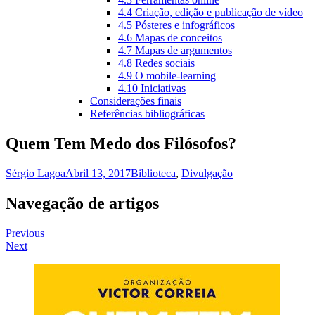
4.4 Criação, edição e publicação de vídeo
4.5 Pósteres e infográficos
4.6 Mapas de conceitos
4.7 Mapas de argumentos
4.8 Redes sociais
4.9 O mobile-learning
4.10 Iniciativas
Considerações finais
Referências bibliográficas
Quem Tem Medo dos Filósofos?
Sérgio Lagoa
Abril 13, 2017
Biblioteca
,
Divulgação
Navegação de artigos
Previous
Next