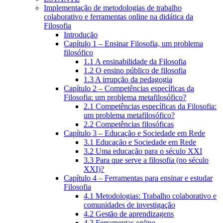
Implementação de metodologias de trabalho
colaborativo e ferramentas online na didática da
Filosofia
Introdução
Capítulo 1 – Ensinar Filosofia, um problema
filosófico
1.1 A ensinabilidade da Filosofia
1.2 O ensino público de filosofia
1.3 A irrupção da pedagogia
Capítulo 2 – Competências específicas da
Filosofia: um problema metafilosófico?
2.1 Competências específicas da Filosofia:
um problema metafilosófico?
2.2 Competências filosóficas
Capítulo 3 – Educação e Sociedade em Rede
3.1 Educação e Sociedade em Rede
3.2 Uma educação para o século XXI
3.3 Para que serve a filosofia (no século
XXI)?
Capítulo 4 – Ferramentas para ensinar e estudar
Filosofia
4.1 Metodologias: Trabalho colaborativo e
comunidades de investigação
4.2 Gestão de aprendizagens
4.3 Ferramentas online