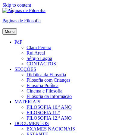
Skip to content
Páginas de Filosofia
Menu
PdF
Clara Pereira
Rui Areal
Sérgio Lagoa
CONTACTOS
SECÇÕES
Didática da Filosofia
Filosofia com Crianças
Filosofia Política
Cinema e Filosofia
Filosofia da Informação
MATERIAIS
FILOSOFIA 10.º ANO
FILOSOFIA 11.º
FILOSOFIA 12.º ANO
DOCUMENTOS
EXAMES NACIONAIS
ESTANTE