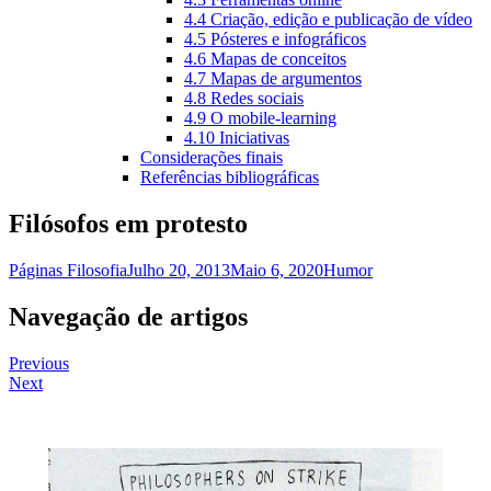
4.4 Criação, edição e publicação de vídeo
4.5 Pósteres e infográficos
4.6 Mapas de conceitos
4.7 Mapas de argumentos
4.8 Redes sociais
4.9 O mobile-learning
4.10 Iniciativas
Considerações finais
Referências bibliográficas
Filósofos em protesto
Páginas Filosofia
Julho 20, 2013
Maio 6, 2020
Humor
Navegação de artigos
Previous
Next