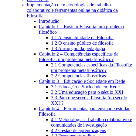
Implementação de metodologias de trabalho
colaborativo e ferramentas online na didática da
Filosofia
Introdução
Capítulo 1 – Ensinar Filosofia, um problema
filosófico
1.1 A ensinabilidade da Filosofia
1.2 O ensino público de filosofia
1.3 A irrupção da pedagogia
Capítulo 2 – Competências específicas da
Filosofia: um problema metafilosófico?
2.1 Competências específicas da Filosofia:
um problema metafilosófico?
2.2 Competências filosóficas
Capítulo 3 – Educação e Sociedade em Rede
3.1 Educação e Sociedade em Rede
3.2 Uma educação para o século XXI
3.3 Para que serve a filosofia (no século
XXI)?
Capítulo 4 – Ferramentas para ensinar e estudar
Filosofia
4.1 Metodologias: Trabalho colaborativo e
comunidades de investigação
4.2 Gestão de aprendizagens
4.3 Ferramentas online