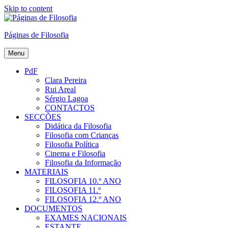
Skip to content
Páginas de Filosofia
Menu
PdF
Clara Pereira
Rui Areal
Sérgio Lagoa
CONTACTOS
SECÇÕES
Didática da Filosofia
Filosofia com Crianças
Filosofia Política
Cinema e Filosofia
Filosofia da Informação
MATERIAIS
FILOSOFIA 10.º ANO
FILOSOFIA 11.º
FILOSOFIA 12.º ANO
DOCUMENTOS
EXAMES NACIONAIS
ESTANTE