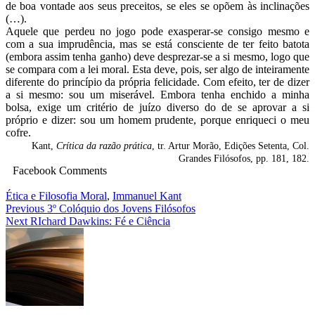
de boa vontade aos seus preceitos, se eles se opõem às inclinações
(…).
Aquele que perdeu no jogo pode exasperar-se consigo mesmo e
com a sua imprudência, mas se está consciente de ter feito batota
(embora assim tenha ganho) deve desprezar-se a si mesmo, logo que
se compara com a lei moral. Esta deve, pois, ser algo de inteiramente
diferente do princípio da própria felicidade. Com efeito, ter de dizer
a si mesmo: sou um miserável. Embora tenha enchido a minha
bolsa, exige um critério de juízo diverso do de se aprovar a si
próprio e dizer: sou um homem prudente, porque enriqueci o meu
cofre.
Kant,
Crítica da razão prática
, tr. Artur Morão, Edições Setenta, Col.
Grandes Filósofos, pp. 181, 182.
Facebook Comments
Ética e Filosofia Moral
,
Immanuel Kant
Navegação
Previous
3º Colóquio dos Jovens Filósofos
Next
RIchard Dawkins: Fé e Ciência
de
artigos