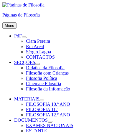
Skip
to
Páginas de Filosofia
content
Menu
PdF
expand
Clara Pereira
child
Rui Areal
menu
Sérgio Lagoa
CONTACTOS
SECÇÕES
expand
Didática da Filosofia
child
Filosofia com Crianças
menu
Filosofia Política
Cinema e Filosofia
Filosofia da Informação
MATERIAIS
expand
FILOSOFIA 10.º ANO
child
FILOSOFIA 11.º
menu
FILOSOFIA 12.º ANO
DOCUMENTOS
expand
EXAMES NACIONAIS
child
ESTANTE