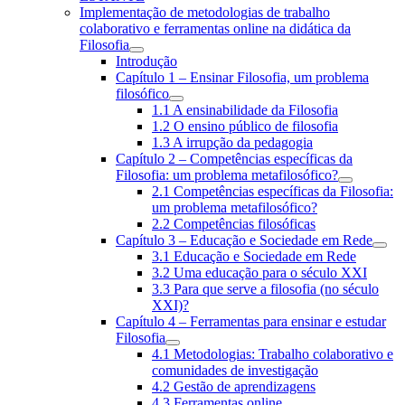
menu
Implementação de metodologias de trabalho
colaborativo e ferramentas online na didática da
Filosofia
expand
Introdução
child
Capítulo 1 – Ensinar Filosofia, um problema
menu
filosófico
expand
1.1 A ensinabilidade da Filosofia
child
1.2 O ensino público de filosofia
menu
1.3 A irrupção da pedagogia
Capítulo 2 – Competências específicas da
Filosofia: um problema metafilosófico?
expand
2.1 Competências específicas da Filosofia:
child
um problema metafilosófico?
menu
2.2 Competências filosóficas
Capítulo 3 – Educação e Sociedade em Rede
expa
3.1 Educação e Sociedade em Rede
child
3.2 Uma educação para o século XXI
men
3.3 Para que serve a filosofia (no século
XXI)?
Capítulo 4 – Ferramentas para ensinar e estudar
Filosofia
expand
4.1 Metodologias: Trabalho colaborativo e
child
comunidades de investigação
menu
4.2 Gestão de aprendizagens
4.3 Ferramentas online