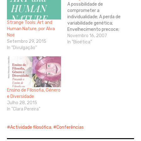
A possibilidade de
comprometer a
expan
child
menu
individualidade; A perda de
Strange Tools: Art and
variabilidade genética;
Human Nature, por Alva
Envelhecimento precoce;
Noë
Grande número de
Novembro 16, 2007
Setembro 29, 2015
anomalias; Lesões
In "Bioética"
In "Divulgação"
hepáticas, tumores, baixa
imunidade; Um mercado
negro de fetos pode
surgir, de doadores
‘’desejáveis’’ que queiram
clonar-se a eles próprios,
como estrelas de cinema,
Ensino de Filosofia, Género
atletas entre outros; A
e Diversidade
tecnologia não está
Julho 28, 2015
ainda…
In "Clara Pereira"
Actividade filosófica
,
Conferências