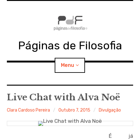
Skip
to
content
Páginas de Filosofia
Menu
expan
PdF
child
Live Chat with Alva Noë
menu
expan
SECÇÕES
child
Clara Cardoso Pereira
Outubro 7, 2015
Divulgação
menu
expan
MATERIAIS
child
menu
É já
expan
DOCUMENTOS
child