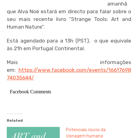
menu
amanhã
que Alva Noë estará em directo para falar sobre o
seu mais recente livro “Strange Tools: Art and
Human Nature”.
Está agendado para a 13h (PST), o que equivale
expan
child
menu
às 21h em Portugal Continental.
Mais informações
em:
https://www.facebook.com/events/16617698
74035644/
expan
child
menu
Facebook Comments
expan
child
menu
Related
expan
Potenciais riscos da
child
menu
clonagem humana