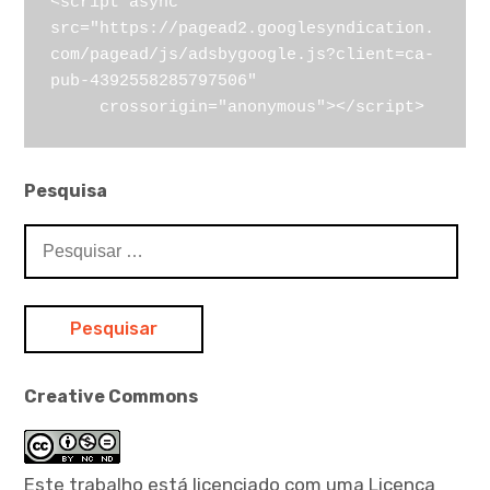
<script async 
src="https://pagead2.googlesyndication.
com/pagead/js/adsbygoogle.js?client=ca-
pub-4392558285797506"

     crossorigin="anonymous"></script>
Pesquisa
Pesquisar
por:
Creative Commons
Este trabalho está licenciado com uma Licença