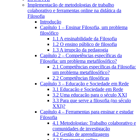
Implementação de metodologias de trabalho
colaborativo e ferramentas online na didática da
Filosofia
Introdução
Capítulo 1 – Ensinar Filosofia, um problema
filosófico
1.1 A ensinabilidade da Filosofia
1.2 O ensino público de filosofia
1.3 A irrupção da pedagogia
Capítulo 2 – Competências específicas da
Filosofia: um problema metafilosófico?
2.1 Competências específicas da Filosofia:
um problema metafilosófico?
2.2 Competências filosóficas
Capítulo 3 – Educação e Sociedade em Rede
3.1 Educação e Sociedade em Rede
3.2 Uma educação para o século XXI
3.3 Para que serve a filosofia (no século
XXI)?
Capítulo 4 – Ferramentas para ensinar e estudar
Filosofia
4.1 Metodologias: Trabalho colaborativo e
comunidades de investigação
4.2 Gestão de aprendizagens
4.3 Ferramentas online