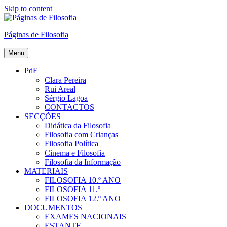
Skip to content
Páginas de Filosofia
Menu
PdF
Clara Pereira
Rui Areal
Sérgio Lagoa
CONTACTOS
SECÇÕES
Didática da Filosofia
Filosofia com Crianças
Filosofia Política
Cinema e Filosofia
Filosofia da Informação
MATERIAIS
FILOSOFIA 10.º ANO
FILOSOFIA 11.º
FILOSOFIA 12.º ANO
DOCUMENTOS
EXAMES NACIONAIS
ESTANTE