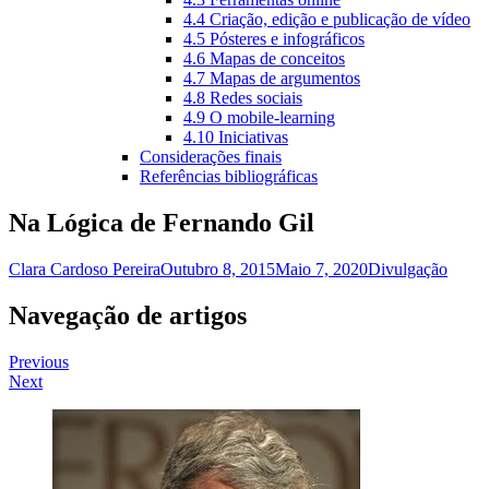
4.4 Criação, edição e publicação de vídeo
4.5 Pósteres e infográficos
4.6 Mapas de conceitos
4.7 Mapas de argumentos
4.8 Redes sociais
4.9 O mobile-learning
4.10 Iniciativas
Considerações finais
Referências bibliográficas
Na Lógica de Fernando Gil
Clara Cardoso Pereira
Outubro 8, 2015
Maio 7, 2020
Divulgação
Navegação de artigos
Previous
Next