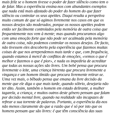
mais feliz se o homem tivesse o poder de fazer silêncio como tem o
de falar. Mas a experiência ensina-nos com abundantes exemplos
que nada está mais afastado do poder do homem do que fazer
silêncio ou controlar os seus apetites. Daqui resulta a perspetiva
muito comum de que só agimos livremente nos casos em que os
nossos desejos são moderados, porque os nossos apetites podem
então ser facilmente controlados pela memória de outra coisa que
frequentemente nos vem à mente; mas quando procuramos algo
com uma emoção forte que não pode ser acalmada pela memória
de outra coisa, não podemos controlar os nossos desejos. De facto,
não tivessem eles descoberto pela experiência que fazemos muitas
coisas de que nos arrependemos mais tarde e que, com frequência,
quando estamos à mercê de conflitos de emoções, «vemos o que é
melhor e fazemos o que é pior», e nada os impediria de acreditar
que todas as nossas ações são livres. Um bebé pensa que procura
livremente o leite, uma criança birrenta que procura livremente a
vingança e um homem tímido que procura livremente retirar-se.
Uma vez mais, o bêbado pensa que emana da livre decisão da
mente que ele diga o que mais tarde, quando sóbrio, desejaria não
ter dito. Assim, também o homem em estado delirante, a mulher
tagarela, a criança, e muitos outros deste género pensam que falam
por decisão mental livre, quando na realidade são incapazes de
refrear a sua torrente de palavras. Portanto, a experiência diz-nos
não menos claramente do que a razão que é só por isto que os
homens pensam que são livres: é que têm consciência das suas