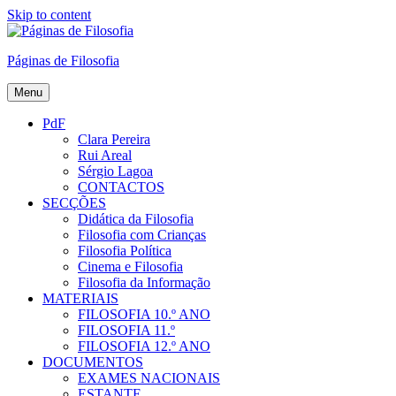
Skip to content
Páginas de Filosofia
Menu
PdF
Clara Pereira
Rui Areal
Sérgio Lagoa
CONTACTOS
SECÇÕES
Didática da Filosofia
Filosofia com Crianças
Filosofia Política
Cinema e Filosofia
Filosofia da Informação
MATERIAIS
FILOSOFIA 10.º ANO
FILOSOFIA 11.º
FILOSOFIA 12.º ANO
DOCUMENTOS
EXAMES NACIONAIS
ESTANTE