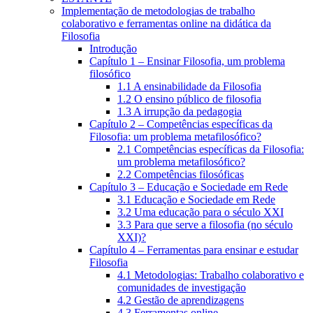
Implementação de metodologias de trabalho
colaborativo e ferramentas online na didática da
Filosofia
Introdução
Capítulo 1 – Ensinar Filosofia, um problema
filosófico
1.1 A ensinabilidade da Filosofia
1.2 O ensino público de filosofia
1.3 A irrupção da pedagogia
Capítulo 2 – Competências específicas da
Filosofia: um problema metafilosófico?
2.1 Competências específicas da Filosofia:
um problema metafilosófico?
2.2 Competências filosóficas
Capítulo 3 – Educação e Sociedade em Rede
3.1 Educação e Sociedade em Rede
3.2 Uma educação para o século XXI
3.3 Para que serve a filosofia (no século
XXI)?
Capítulo 4 – Ferramentas para ensinar e estudar
Filosofia
4.1 Metodologias: Trabalho colaborativo e
comunidades de investigação
4.2 Gestão de aprendizagens
4.3 Ferramentas online