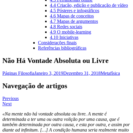
4.4 Criação, edição e publicação de vídeo
4.5 Pósteres e infográficos
4.6 Mapas de conceitos
4.7 Mapas de argumentos
4.8 Redes sociais
4.9 O mobile-learning
4.10 Iniciativas
Considerações finais
Referências bibliográficas
Não Há Vontade Absoluta ou Livre
Páginas Filosofia
Janeiro 3, 2019
Dezembro 31, 2018
Metafísica
Navegação de artigos
Previous
Next
«Na mente não há vontade absoluta ou livre. A mente é
determinada a ter uma ou outra volição por uma causa, que é
também determinada por outra causa, e esta por outra, e assim por
diante ad infinitum. […] A condição humana seria realmente muito