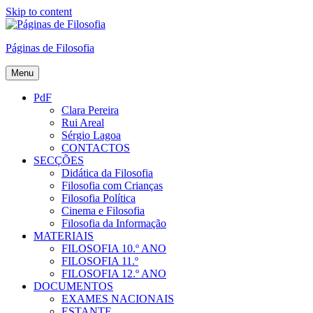
Skip to content
Páginas de Filosofia
Menu
PdF
Clara Pereira
Rui Areal
Sérgio Lagoa
CONTACTOS
SECÇÕES
Didática da Filosofia
Filosofia com Crianças
Filosofia Política
Cinema e Filosofia
Filosofia da Informação
MATERIAIS
FILOSOFIA 10.º ANO
FILOSOFIA 11.º
FILOSOFIA 12.º ANO
DOCUMENTOS
EXAMES NACIONAIS
ESTANTE