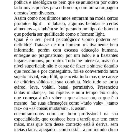
política e ideológica se bem que se anunciem por outro
lado novas prisões para o homem, com outra roupagem
e rostos bem diversos.
Assim como nos últimos anos entraram na moda certos
produtos light – o tabaco, algumas bebidas e certos
alimentos –, também se foi gerando um tipo de homem
que poderia ser qualificado como o homem light.
Qual é o seu perfil psicológico? Como poderia ser
definido? Trata-se de um homem relativamente bem
informado, porém com escassa educação humana,
entregue ao pragmatismo, por um lado, e a bastantes
lugares comuns, por outro. Tudo lhe interessa, mas só a
nível superficial; não é capaz de fazer a síntese daquilo
que recolhe e por conseguinte, foi-se convertendo num
sujeito trivial, vão, fútil, que aceita tudo mas que carece
de critérios sólidos na sua conduta. Nele tudo se torna
etéreo, leve, volátil, banal, permissivo. Presenciou
tantas mudanças, tão rápidas e num tempo tão curto,
que começa a não saber a que ater-se ou, o que é o
mesmo, faz suas afirmações como «tudo vale», «tanto
faz» ou «as coisas mudaram». E assim
encontramo-nos com um bom profissional na sua
especialidade, que conhece bem a tarefa que tem entre
mãos, mas que fora desse contexto está à deriva, sem
ideias claras, apegado – como está – a um mundo cheio