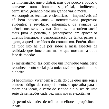
de informação, que o distrai, mas que pouco a pouco o
converte num homem superficial, indiferente,
permissivo, gerando nele um grande vazio moral.
As conquistas técnicas e científicas – impensáveis até
há bem poucos anos – trouxeram-nos progressos
evidentes: a revolução informática, os avanços da
ciência nos seus diversos âmbitos, uma ordem social
mais justa e perfeita, a preocupação em aplicar os
direitos humanos, a democratização de tantos países e,
agora, a queda em bloco do comunismo. Porém, diante
de tudo isto há que pôr sobre a mesa aspectos da
realidade que funcionam mal e que mostram a outra
face da moeda:
a) materialismo: faz com que um indivíduo tenha certo
reconhecimento social pela única razão de ganhar muito
dinheiro.
b) hedonismo: viver bem à custa do que quer que seja é
o novo código de comportamento, o que atira para a
morte dos ideais, o vazio de sentido e a busca de uma
série de sensações cada vez mais novas e excitantes.
c) permissividade: destrói os melhores propósitos e
ideais.