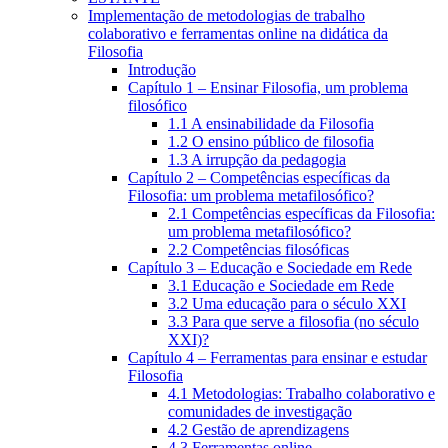
Implementação de metodologias de trabalho
colaborativo e ferramentas online na didática da
Filosofia
Introdução
Capítulo 1 – Ensinar Filosofia, um problema
filosófico
1.1 A ensinabilidade da Filosofia
1.2 O ensino público de filosofia
1.3 A irrupção da pedagogia
Capítulo 2 – Competências específicas da
Filosofia: um problema metafilosófico?
2.1 Competências específicas da Filosofia:
um problema metafilosófico?
2.2 Competências filosóficas
Capítulo 3 – Educação e Sociedade em Rede
3.1 Educação e Sociedade em Rede
3.2 Uma educação para o século XXI
3.3 Para que serve a filosofia (no século
XXI)?
Capítulo 4 – Ferramentas para ensinar e estudar
Filosofia
4.1 Metodologias: Trabalho colaborativo e
comunidades de investigação
4.2 Gestão de aprendizagens
4.3 Ferramentas online