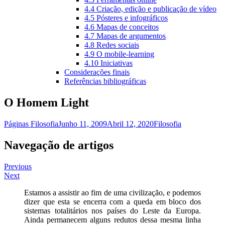
4.4 Criação, edição e publicação de vídeo
4.5 Pósteres e infográficos
4.6 Mapas de conceitos
4.7 Mapas de argumentos
4.8 Redes sociais
4.9 O mobile-learning
4.10 Iniciativas
Considerações finais
Referências bibliográficas
O Homem Light
Páginas Filosofia
Junho 11, 2009
Abril 12, 2020
Filosofia
Navegação de artigos
Previous
Next
Estamos a assistir ao fim de uma civilização, e podemos
dizer que esta se encerra com a queda em bloco dos
sistemas totalitários nos países do Leste da Europa.
Ainda permanecem alguns redutos dessa mesma linha