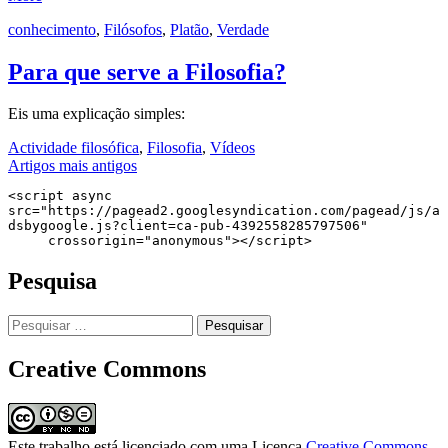
conhecimento
,
Filósofos
,
Platão
,
Verdade
Para que serve a Filosofia?
Eis uma explicação simples:
Actividade filosófica
,
Filosofia
,
Vídeos
Navegação
Artigos mais antigos
de
<script async 
src="https://pagead2.googlesyndication.com/pagead/js/a
artigos
dsbygoogle.js?client=ca-pub-4392558285797506"

     crossorigin="anonymous"></script>
Pesquisa
Pesquisar
por:
Creative Commons
Este trabalho está licenciado com uma Licença
Creative Commons -