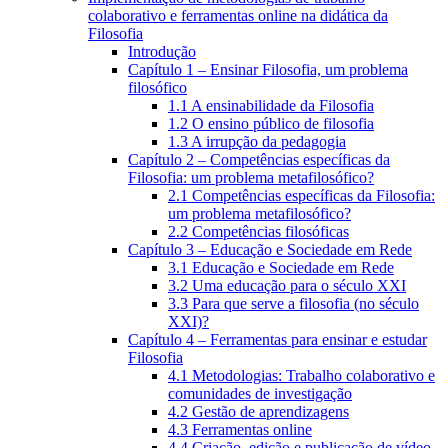
colaborativo e ferramentas online na didática da
Filosofia
Introdução
Capítulo 1 – Ensinar Filosofia, um problema
filosófico
1.1 A ensinabilidade da Filosofia
1.2 O ensino público de filosofia
1.3 A irrupção da pedagogia
Capítulo 2 – Competências específicas da
Filosofia: um problema metafilosófico?
2.1 Competências específicas da Filosofia:
um problema metafilosófico?
2.2 Competências filosóficas
Capítulo 3 – Educação e Sociedade em Rede
3.1 Educação e Sociedade em Rede
3.2 Uma educação para o século XXI
3.3 Para que serve a filosofia (no século
XXI)?
Capítulo 4 – Ferramentas para ensinar e estudar
Filosofia
4.1 Metodologias: Trabalho colaborativo e
comunidades de investigação
4.2 Gestão de aprendizagens
4.3 Ferramentas online
4.4 Criação, edição e publicação de vídeo