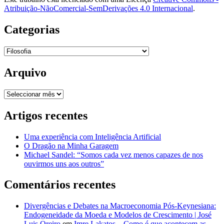
Atribuição-NãoComercial-SemDerivações 4.0 Internacional
.
Categorias
Categorias
Arquivo
Arquivo
Artigos recentes
Uma experiência com Inteligência Artificial
O Dragão na Minha Garagem
Michael Sandel: “Somos cada vez menos capazes de nos
ouvirmos uns aos outros”
Comentários recentes
Divergências e Debates na Macroeconomia Pós-Keynesiana:
Endogeneidade da Moeda e Modelos de Crescimento | José
Luis Oreiro
em
Imre Lakatos – Como é que acontecem as