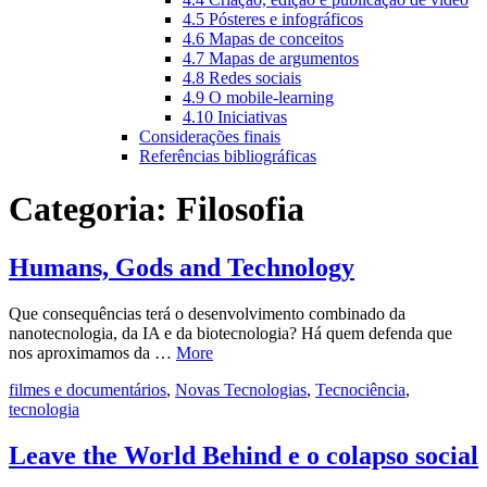
4.5 Pósteres e infográficos
4.6 Mapas de conceitos
4.7 Mapas de argumentos
4.8 Redes sociais
4.9 O mobile-learning
4.10 Iniciativas
Considerações finais
Referências bibliográficas
Categoria:
Filosofia
Humans, Gods and Technology
Que consequências terá o desenvolvimento combinado da
nanotecnologia, da IA e da biotecnologia? Há quem defenda que
nos aproximamos da …
More
filmes e documentários
,
Novas Tecnologias
,
Tecnociência
,
tecnologia
Leave the World Behind e o colapso social