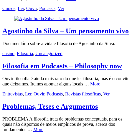
Cursos
,
Ler
,
Ouvir
,
Podcasts
,
Ver
Agostinho da Silva – Um pensamento vivo
Documentário sobre a vida e filosofia de Agostinho da Silva.
ensino
,
Filosofia
,
Uncategorized
Filosofia em Podcasts – Philosophy now
Ouvir filosofia é ainda mais raro do que ler filosofia, mas é o convite
que deixamos. Iremos apontar alguns locais …
More
Entrevistas
,
Ler
,
Ouvir
,
Podcasts
,
Revistas filosóficas
,
Ver
Problemas, Teses e Argumentos
PROBLEMA A filosofia trata de problemas conceptuais, para os
quais não dispomos de meios empíricos de prova, acerca dos
fundamentos …
More