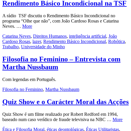
Rendimento Básico Incondicional na TSF
A rádio TSF discutiu o Rendimento Básico Incondicional no
programa “Olhe que não”, com João Cardoso Rosas e Catarina
Neves. …
More
Catarina Neves
,
Direitos Humanos
,
inteligência artificial
,
João
Cardoso Rosas
,
lazer
,
Rendimento Básico Incondicional
,
Robótica
,
Trabalho
,
Universidade do Minho
Filosofia no Feminino – Entrevista com
Martha Nussbaum
Com legendas em Português.
Filosofia no Feminino
,
Martha Nussbaum
Quiz Show e o Carácter Moral das Acções
Quiz Show é um filme realizado por Robert Redford em 1994,
baseado num caso verídico de fraude televisiva na NBC …
More
Ética e Filosofia Moral
,
éticas deontológicas
,
Éticas Utilitaristas
,