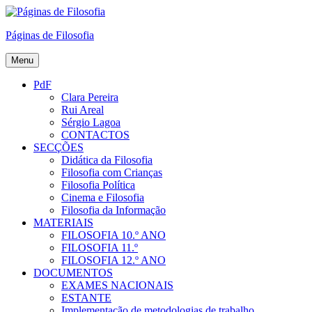
Skip
to
Páginas de Filosofia
content
Menu
PdF
Clara Pereira
Rui Areal
Sérgio Lagoa
CONTACTOS
SECÇÕES
Didática da Filosofia
Filosofia com Crianças
Filosofia Política
Cinema e Filosofia
Filosofia da Informação
MATERIAIS
FILOSOFIA 10.º ANO
FILOSOFIA 11.º
FILOSOFIA 12.º ANO
DOCUMENTOS
EXAMES NACIONAIS
ESTANTE
Implementação de metodologias de trabalho