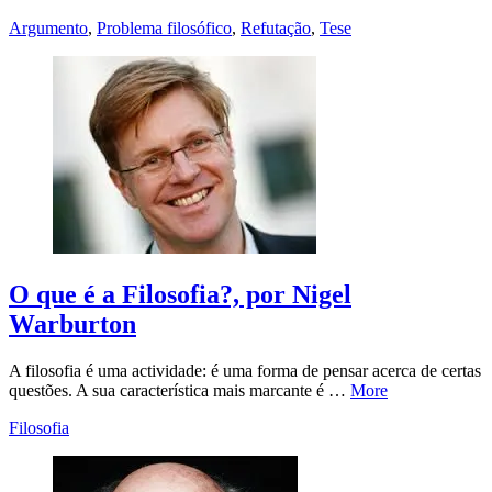
Argumento
,
Problema filosófico
,
Refutação
,
Tese
O que é a Filosofia?, por Nigel
Warburton
A filosofia é uma actividade: é uma forma de pensar acerca de certas
questões. A sua característica mais marcante é …
More
Filosofia