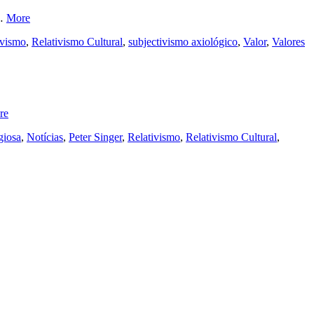
 …
More
ivismo
,
Relativismo Cultural
,
subjectivismo axiológico
,
Valor
,
Valores
re
giosa
,
Notícias
,
Peter Singer
,
Relativismo
,
Relativismo Cultural
,