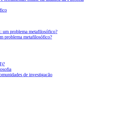
fico
a: um problema metafilosófico?
um problema metafilosófico?
I)?
losofia
comunidades de investigação