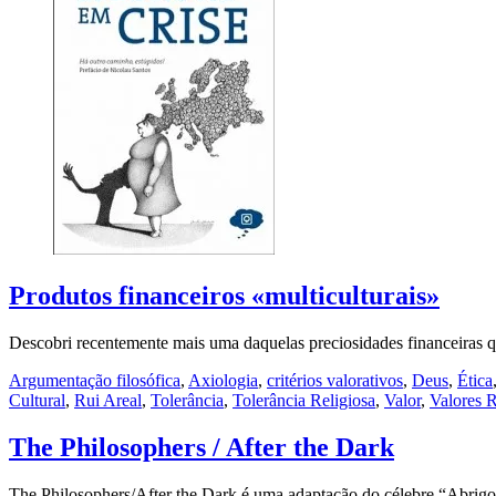
Produtos financeiros «multiculturais»
Descobri recentemente mais uma daquelas preciosidades financeiras qu
Argumentação filosófica
,
Axiologia
,
critérios valorativos
,
Deus
,
Ética
Cultural
,
Rui Areal
,
Tolerância
,
Tolerância Religiosa
,
Valor
,
Valores R
The Philosophers / After the Dark
The Philosophers/After the Dark é uma adaptação do célebre “Abrig