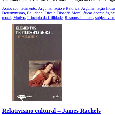
Ação
,
acontecimento
,
Argumentação e Retórica
,
Argumentação filosó
Determinismo
,
Equidade
,
Ética e Filosofia Moral
,
éticas deontológica
moral
,
Motivo
,
Princípio da Utilidade
,
Responsabilidade
,
subjectivis
Relativismo cultural – James Rachels