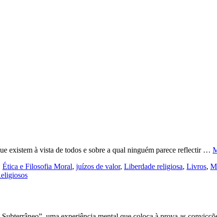
e existem à vista de todos e sobre a qual ninguém parece reflectir …
M
,
Ética e Filosofia Moral
,
juízos de valor
,
Liberdade religiosa
,
Livros
,
Mu
eligiosos
o Subterrâneo”, uma experiência mental que coloca à prova as convic