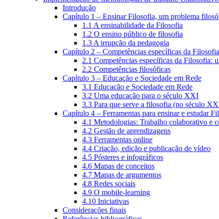
Introdução
Capítulo 1 – Ensinar Filosofia, um problema filosó
1.1 A ensinabilidade da Filosofia
1.2 O ensino público de filosofia
1.3 A irrupção da pedagogia
Capítulo 2 – Competências específicas da Filosofi
2.1 Competências específicas da Filosofia: 
2.2 Competências filosóficas
Capítulo 3 – Educação e Sociedade em Rede
3.1 Educação e Sociedade em Rede
3.2 Uma educação para o século XXI
3.3 Para que serve a filosofia (no século XX
Capítulo 4 – Ferramentas para ensinar e estudar Fi
4.1 Metodologias: Trabalho colaborativo e 
4.2 Gestão de aprendizagens
4.3 Ferramentas online
4.4 Criação, edição e publicação de vídeo
4.5 Pósteres e infográficos
4.6 Mapas de conceitos
4.7 Mapas de argumentos
4.8 Redes sociais
4.9 O mobile-learning
4.10 Iniciativas
Considerações finais
Referências bibliográficas