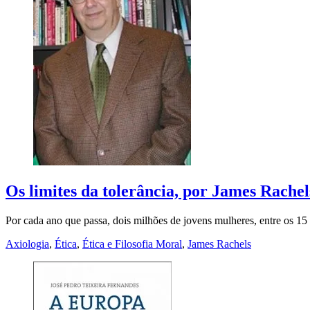
Os limites da tolerância, por James Rachel
Por cada ano que passa, dois milhões de jovens mulheres, entre os 1
Axiologia
,
Ética
,
Ética e Filosofia Moral
,
James Rachels