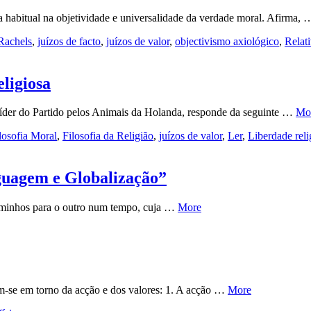
a habitual na objetividade e universalidade da verdade moral. Afirma,
Rachels
,
juízos de facto
,
juízos de valor
,
objectivismo axiológico
,
Relat
eligiosa
 líder do Partido pelos Animais da Holanda, responde da seguinte …
Mo
ilosofia Moral
,
Filosofia da Religião
,
juízos de valor
,
Ler
,
Liberdade reli
nguagem e Globalização”
aminhos para o outro num tempo, cuja …
More
m-se em torno da acção e dos valores: 1. A acção …
More