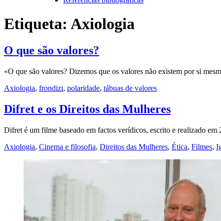
Etiqueta:
Axiologia
O que são valores?
«O que são valores? Dizemos que os valores não existem por si mesm
Axiologia
,
frondizi
,
polaridade
,
tábuas de valores
Difret e os Direitos das Mulheres
Difret é um filme baseado em factos verídicos, escrito e realizado 
Axiologia
,
Cinema e filosofia
,
Direitos das Mulheres
,
Ética
,
Filmes
,
I