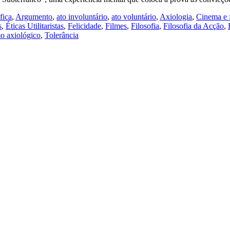
fica
,
Argumento
,
ato involuntário
,
ato voluntário
,
Axiologia
,
Cinema e f
s
,
Éticas Utilitaristas
,
Felicidade
,
Filmes
,
Filosofia
,
Filosofia da Acção
,
mo axiológico
,
Tolerância