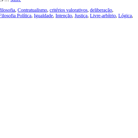
ilosofia
,
Contratualismo
,
critérios valorativos
,
deliberação
,
Filosofia Política
,
Igualdade
,
Intenção
,
Justiça
,
Livre-arbítrio
,
Lógica
,