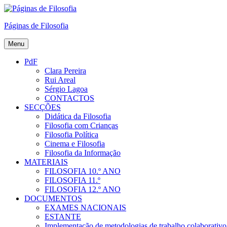
Skip
to
Páginas de Filosofia
content
Menu
PdF
Clara Pereira
Rui Areal
Sérgio Lagoa
CONTACTOS
SECÇÕES
Didática da Filosofia
Filosofia com Crianças
Filosofia Política
Cinema e Filosofia
Filosofia da Informação
MATERIAIS
FILOSOFIA 10.º ANO
FILOSOFIA 11.º
FILOSOFIA 12.º ANO
DOCUMENTOS
EXAMES NACIONAIS
ESTANTE
Implementação de metodologias de trabalho colaborativo e