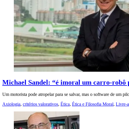
Michael Sandel: “é imoral um carro-robô p
Um motorista pode atropelar para se salvar, mas o software de um pil
Axiologia
,
critérios valorativos
,
Ética
,
Ética e Filosofia Moral
,
Livre-a