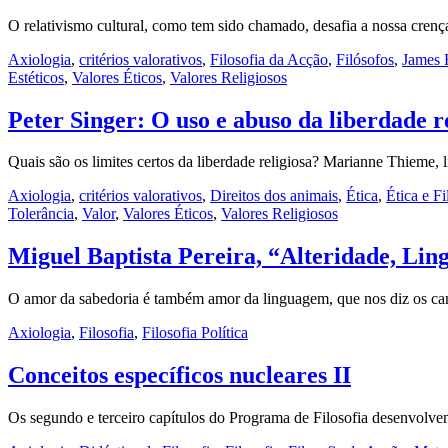
O relativismo cultural, como tem sido chamado, desafia a nossa crenç
Axiologia
,
critérios valorativos
,
Filosofia da Acção
,
Filósofos
,
James 
Estéticos
,
Valores Éticos
,
Valores Religiosos
Peter Singer: O uso e abuso da liberdade r
Quais são os limites certos da liberdade religiosa? Marianne Thieme,
Axiologia
,
critérios valorativos
,
Direitos dos animais
,
Ética
,
Ética e F
Tolerância
,
Valor
,
Valores Éticos
,
Valores Religiosos
Miguel Baptista Pereira, “Alteridade, Li
O amor da sabedoria é também amor da linguagem, que nos diz os c
Axiologia
,
Filosofia
,
Filosofia Política
Conceitos específicos nucleares II
Os segundo e terceiro capítulos do Programa de Filosofia desenvolve