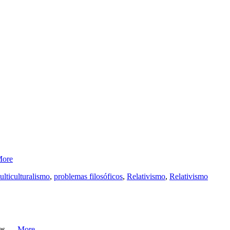
ore
lticulturalismo
,
problemas filosóficos
,
Relativismo
,
Relativismo
ções …
More