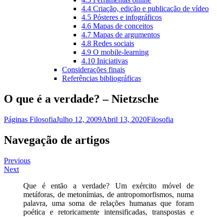
4.4 Criação, edição e publicação de vídeo
4.5 Pósteres e infográficos
4.6 Mapas de conceitos
4.7 Mapas de argumentos
4.8 Redes sociais
4.9 O mobile-learning
4.10 Iniciativas
Considerações finais
Referências bibliográficas
O que é a verdade? – Nietzsche
Páginas Filosofia
Julho 12, 2009
Abril 13, 2020
Filosofia
Navegação de artigos
Previous
Next
Que é então a verdade? Um exército móvel de
metáforas, de metonímias, de antropomorfismos, numa
palavra, uma soma de relações humanas que foram
poética e retoricamente intensificadas, transpostas e