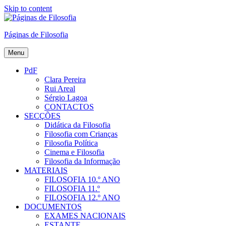
Skip to content
Páginas de Filosofia
Menu
PdF
Clara Pereira
Rui Areal
Sérgio Lagoa
CONTACTOS
SECÇÕES
Didática da Filosofia
Filosofia com Crianças
Filosofia Política
Cinema e Filosofia
Filosofia da Informação
MATERIAIS
FILOSOFIA 10.º ANO
FILOSOFIA 11.º
FILOSOFIA 12.º ANO
DOCUMENTOS
EXAMES NACIONAIS
ESTANTE