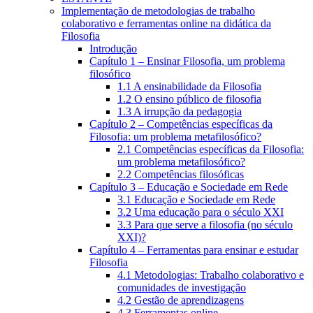
Implementação de metodologias de trabalho
colaborativo e ferramentas online na didática da
Filosofia
Introdução
Capítulo 1 – Ensinar Filosofia, um problema
filosófico
1.1 A ensinabilidade da Filosofia
1.2 O ensino público de filosofia
1.3 A irrupção da pedagogia
Capítulo 2 – Competências específicas da
Filosofia: um problema metafilosófico?
2.1 Competências específicas da Filosofia:
um problema metafilosófico?
2.2 Competências filosóficas
Capítulo 3 – Educação e Sociedade em Rede
3.1 Educação e Sociedade em Rede
3.2 Uma educação para o século XXI
3.3 Para que serve a filosofia (no século
XXI)?
Capítulo 4 – Ferramentas para ensinar e estudar
Filosofia
4.1 Metodologias: Trabalho colaborativo e
comunidades de investigação
4.2 Gestão de aprendizagens
4.3 Ferramentas online