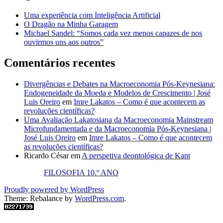
Uma experiência com Inteligência Artificial
O Dragão na Minha Garagem
Michael Sandel: “Somos cada vez menos capazes de nos
ouvirmos uns aos outros”
Comentários recentes
Divergências e Debates na Macroeconomia Pós-Keynesiana:
Endogeneidade da Moeda e Modelos de Crescimento | José
Luis Oreiro
em
Imre Lakatos – Como é que acontecem as
revoluções científicas?
Uma Avaliação Lakatosiana da Macroeconomia Mainstream
Microfundamentada e da Macroeconomia Pós-Keynesiana |
José Luis Oreiro
em
Imre Lakatos – Como é que acontecem
as revoluções científicas?
Ricardo César
em
A perspetiva deontológica de Kant
FILOSOFIA 10.º ANO
Proudly powered by WordPress
Theme: Rebalance by
WordPress.com
.