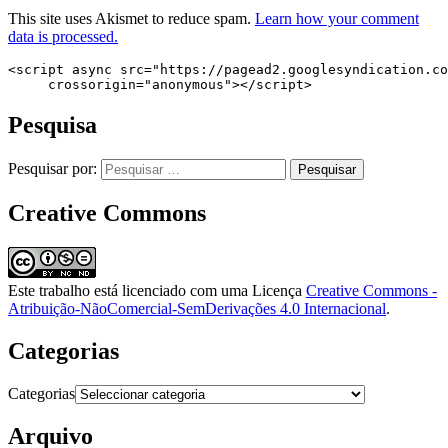
This site uses Akismet to reduce spam.
Learn how your comment
data is processed.
<script async src="https://pagead2.googlesyndication.co
     crossorigin="anonymous"></script>
Pesquisa
Pesquisar por:
Creative Commons
Este trabalho está licenciado com uma Licença
Creative Commons -
Atribuição-NãoComercial-SemDerivações 4.0 Internacional
.
Categorias
Categorias
Arquivo