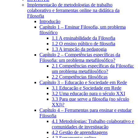
Implementação de metodologias de trabalho
colaborativo e ferramentas online na didática da
Filosofia
Introdução
Capítulo 1 – Ensinar Filosofia, um problema
filosófico
1.1 A ensinabilidade da Filosofia
1.2 O ensino público de filosofia
1.3 A irrupção da pedagogia
Capítulo 2 – Competências específicas da
Filosofia: um problema metafilosófico?
2.1 Competências específicas da Filosofia:
um problema metafilosófico?
2.2 Competências filosóficas
Capítulo 3 – Educação e Sociedade em Rede
3.1 Educação e Sociedade em Rede
3.2 Uma educação para o século XXI
3.3 Para que serve a filosofia (no século
XXI)?
Capítulo 4 – Ferramentas para ensinar e estudar
Filosofia
4.1 Metodologias: Trabalho colaborativo e
comunidades de investigação
4.2 Gestão de aprendizagens
4.3 Ferramentas online