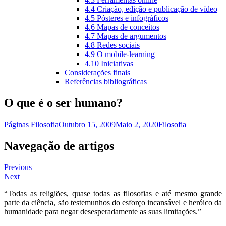
4.4 Criação, edição e publicação de vídeo
4.5 Pósteres e infográficos
4.6 Mapas de conceitos
4.7 Mapas de argumentos
4.8 Redes sociais
4.9 O mobile-learning
4.10 Iniciativas
Considerações finais
Referências bibliográficas
O que é o ser humano?
Páginas Filosofia
Outubro 15, 2009
Maio 2, 2020
Filosofia
Navegação de artigos
Previous
Next
“Todas as religiões, quase todas as filosofias e até mesmo grande
parte da ciência, são testemunhos do esforço incansável e heróico da
humanidade para negar desesperadamente as suas limitações.”