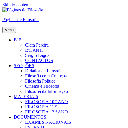
Skip to content
Páginas de Filosofia
Menu
PdF
Clara Pereira
Rui Areal
Sérgio Lagoa
CONTACTOS
SECÇÕES
Didática da Filosofia
Filosofia com Crianças
Filosofia Política
Cinema e Filosofia
Filosofia da Informação
MATERIAIS
FILOSOFIA 10.º ANO
FILOSOFIA 11.º
FILOSOFIA 12.º ANO
DOCUMENTOS
EXAMES NACIONAIS
ESTANTE