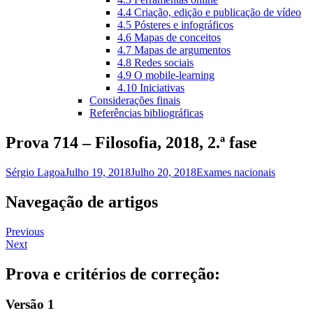
4.4 Criação, edição e publicação de vídeo
4.5 Pósteres e infográficos
4.6 Mapas de conceitos
4.7 Mapas de argumentos
4.8 Redes sociais
4.9 O mobile-learning
4.10 Iniciativas
Considerações finais
Referências bibliográficas
Prova 714 – Filosofia, 2018, 2.ª fase
Sérgio Lagoa
Julho 19, 2018
Julho 20, 2018
Exames nacionais
Navegação de artigos
Previous
Next
Prova e critérios de correção:
Versão 1