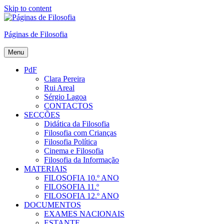
Skip to content
Páginas de Filosofia
Menu
PdF
Clara Pereira
Rui Areal
Sérgio Lagoa
CONTACTOS
SECÇÕES
Didática da Filosofia
Filosofia com Crianças
Filosofia Política
Cinema e Filosofia
Filosofia da Informação
MATERIAIS
FILOSOFIA 10.º ANO
FILOSOFIA 11.º
FILOSOFIA 12.º ANO
DOCUMENTOS
EXAMES NACIONAIS
ESTANTE