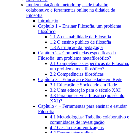
Implementação de metodologias de trabalho
colaborativo e ferramentas online na didática da
Filosofia
Introdução
Capítulo 1 – Ensinar Filosofia, um problema
filosófico
1.1 A ensinabilidade da Filosofia
1.2 O ensino público de filosofia
1.3 A irrupção da pedagogia
Capítulo 2 – Competências específicas da
Filosofia: um problema metafilosófico?
2.1 Competências específicas da Filosofia:
um problema metafilosófico?
2.2 Competências filosóficas
Capítulo 3 – Educação e Sociedade em Rede
3.1 Educação e Sociedade em Rede
3.2 Uma educação para o século XXI
3.3 Para que serve a filosofia (no século
XXI)?
Capítulo 4 – Ferramentas para ensinar e estudar
Filosofia
4.1 Metodologias: Trabalho colaborativo e
comunidades de investigação
4.2 Gestão de aprendizagens
4.3 Ferramentas online