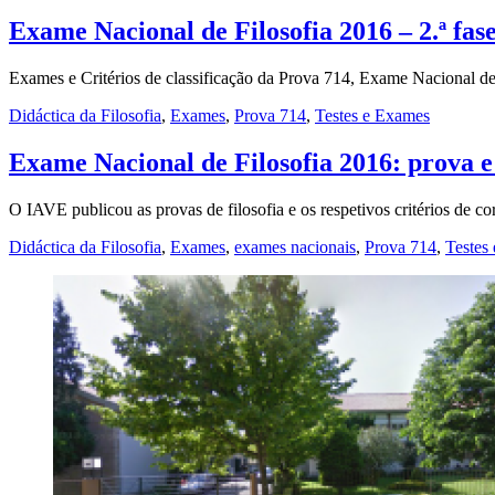
Exame Nacional de Filosofia 2016 – 2.ª fas
Exames e Critérios de classificação da Prova 714, Exame Nacional de
Didáctica da Filosofia
,
Exames
,
Prova 714
,
Testes e Exames
Exame Nacional de Filosofia 2016: prova e 
O IAVE publicou as provas de filosofia e os respetivos critérios de
Didáctica da Filosofia
,
Exames
,
exames nacionais
,
Prova 714
,
Testes