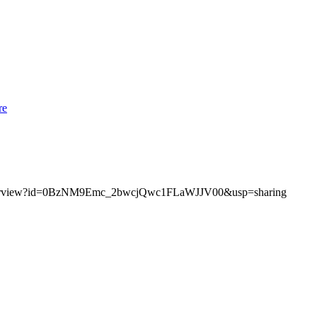
re
.com/folderview?id=0BzNM9Emc_2bwcjQwc1FLaWJJV00&usp=sharing