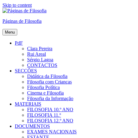
Skip to content
Páginas de Filosofia
Menu
PdF
Clara Pereira
Rui Areal
Sérgio Lagoa
CONTACTOS
SECÇÕES
Didática da Filosofia
Filosofia com Crianças
Filosofia Política
Cinema e Filosofia
Filosofia da Informação
MATERIAIS
FILOSOFIA 10.º ANO
FILOSOFIA 11.º
FILOSOFIA 12.º ANO
DOCUMENTOS
EXAMES NACIONAIS
ESTANTE