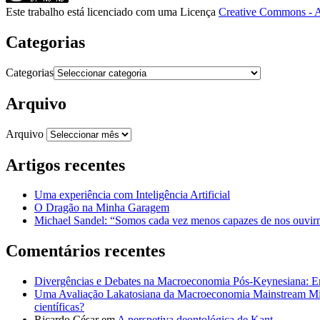
Este trabalho está licenciado com uma Licença
Creative Commons - A
Categorias
Categorias
Arquivo
Arquivo
Artigos recentes
Uma experiência com Inteligência Artificial
O Dragão na Minha Garagem
Michael Sandel: “Somos cada vez menos capazes de nos ouvirm
Comentários recentes
Divergências e Debates na Macroeconomia Pós-Keynesiana: En
Uma Avaliação Lakatosiana da Macroeconomia Mainstream Mic
científicas?
Ricardo César
em
A perspetiva deontológica de Kant