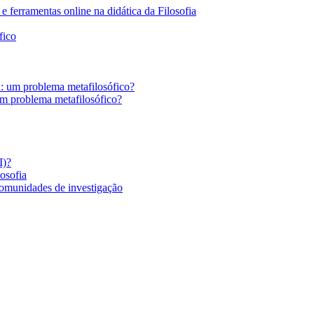
 ferramentas online na didática da Filosofia
fico
a: um problema metafilosófico?
um problema metafilosófico?
I)?
losofia
comunidades de investigação