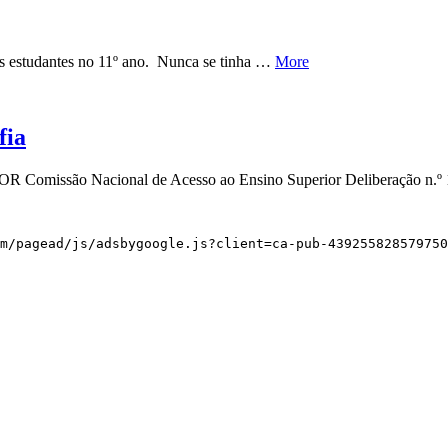
os estudantes no 11º ano. Nunca se tinha …
More
fia
ão Nacional de Acesso ao Ensino Superior Deliberação n.º 10
m/pagead/js/adsbygoogle.js?client=ca-pub-439255828579750