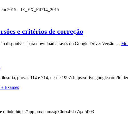
izar em 2015. IE_EX_Fil714_2015
ersões e critérios de correção
stão disponíveis para download através do Google Drive: Versão …
Mo
o
de filosofia, provas 114 e 714, desde 1997: https://drive.google
s e Exames
e o link: https://app.box.com/s/gx0orx4lsix7qxl5fj03