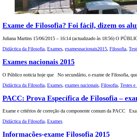
Exame de Filosofia? Foi fácil, dizem os al
Juliana Martins 15/06/2015 – 16:14 (actualizado às 18:56) O PÚBL
Didáctica da Filosofia
,
Exames
,
examesnacionais2015
,
Filosofia
,
Tes
Exames nacionais 2015
O Público noticia hoje que No secundário, o exame de Filosofia, que
Didáctica da Filosofia
,
Exames
,
exames nacionais
,
Filosofia
,
Testes 
PACC: Prova Específica de Filosofia – exa
Exame e critérios de correção da componente comum da PACC Exam
Didáctica da Filosofia
,
Exames
Informações-exame Filosofia 2015