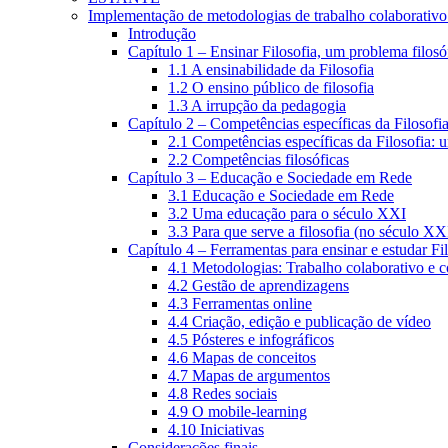
Implementação de metodologias de trabalho colaborativo e
Introdução
Capítulo 1 – Ensinar Filosofia, um problema filosó
1.1 A ensinabilidade da Filosofia
1.2 O ensino público de filosofia
1.3 A irrupção da pedagogia
Capítulo 2 – Competências específicas da Filosofi
2.1 Competências específicas da Filosofia: 
2.2 Competências filosóficas
Capítulo 3 – Educação e Sociedade em Rede
3.1 Educação e Sociedade em Rede
3.2 Uma educação para o século XXI
3.3 Para que serve a filosofia (no século XX
Capítulo 4 – Ferramentas para ensinar e estudar Fi
4.1 Metodologias: Trabalho colaborativo e 
4.2 Gestão de aprendizagens
4.3 Ferramentas online
4.4 Criação, edição e publicação de vídeo
4.5 Pósteres e infográficos
4.6 Mapas de conceitos
4.7 Mapas de argumentos
4.8 Redes sociais
4.9 O mobile-learning
4.10 Iniciativas
Considerações finais