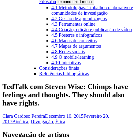
Filosofia
expand child menu
4.1 Metodologias: Trabalho colaborativo e
comunidades de investigação
4.2 Gestão de aprendizagens
4.3 Ferramentas online
4.4 Criação, edição e publicação de vídeo
4.5 Pósteres e infográficos
4.6 Mapas de conceitos
4.7 Mapas de argumentos
4.8 Redes sociais
4.9 O mobile-learning
4.10 Iniciativas
Considerações finais
Referências bibliográficas
TedTalk com Steven Wise: Chimps have
feelings and thoughts. They should also
have rights.
Clara Cardoso Pereira
Dezembro 10, 2015
Fevereiro 20,
2017
Bioética
,
Divulgação
,
Ética
Navegação de artigos