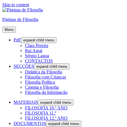
Skip to content
Páginas de Filosofia
Menu
PdF
expand child menu
Clara Pereira
Rui Areal
Sérgio Lagoa
CONTACTOS
SECÇÕES
expand child menu
Didática da Filosofia
Filosofia com Crianças
Filosofia Política
Cinema e Filosofia
Filosofia da Informação
MATERIAIS
expand child menu
FILOSOFIA 10.º ANO
FILOSOFIA 11.º
FILOSOFIA 12.º ANO
DOCUMENTOS
expand child menu