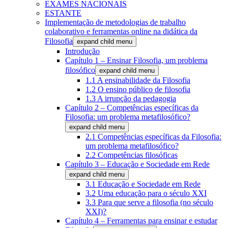
EXAMES NACIONAIS
ESTANTE
Implementação de metodologias de trabalho
colaborativo e ferramentas online na didática da
Filosofia
expand child menu
Introdução
Capítulo 1 – Ensinar Filosofia, um problema
filosófico
expand child menu
1.1 A ensinabilidade da Filosofia
1.2 O ensino público de filosofia
1.3 A irrupção da pedagogia
Capítulo 2 – Competências específicas da
Filosofia: um problema metafilosófico?
expand child menu
2.1 Competências específicas da Filosofia:
um problema metafilosófico?
2.2 Competências filosóficas
Capítulo 3 – Educação e Sociedade em Rede
expand child menu
3.1 Educação e Sociedade em Rede
3.2 Uma educação para o século XXI
3.3 Para que serve a filosofia (no século
XXI)?
Capítulo 4 – Ferramentas para ensinar e estudar